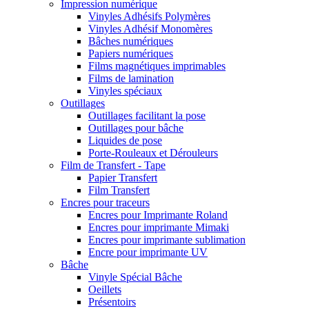
Impression numérique
Vinyles Adhésifs Polymères
Vinyles Adhésif Monomères
Bâches numériques
Papiers numériques
Films magnétiques imprimables
Films de lamination
Vinyles spéciaux
Outillages
Outillages facilitant la pose
Outillages pour bâche
Liquides de pose
Porte-Rouleaux et Dérouleurs
Film de Transfert - Tape
Papier Transfert
Film Transfert
Encres pour traceurs
Encres pour Imprimante Roland
Encres pour imprimante Mimaki
Encres pour imprimante sublimation
Encre pour imprimante UV
Bâche
Vinyle Spécial Bâche
Oeillets
Présentoirs