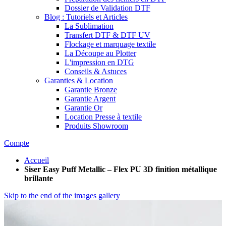
Dossier de Validation DTF
Blog : Tutoriels et Articles
La Sublimation
Transfert DTF & DTF UV
Flockage et marquage textile
La Découpe au Plotter
L'impression en DTG
Conseils & Astuces
Garanties & Location
Garantie Bronze
Garantie Argent
Garantie Or
Location Presse à textile
Produits Showroom
Compte
Accueil
Siser Easy Puff Metallic – Flex PU 3D finition métallique
brillante
Skip to the end of the images gallery