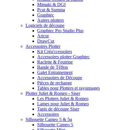
Mimaki & DGI
Pcut & Summa
Graphtec
Autres plotters
Logiciels de découpe
Graphtec Pro Studio Plus
Artcut
DrawCut
Accessoires Plotter
Kit Créa'ccessoires
Accessoires plotter Graphtec
Raclette & Feutrine
Bande de Téflon
Galet Entrainement
Accessoires de Découpe
Pièces de rechange
Tables pour Plotters et rayonnages
Plotter Juliet & Romeo - Siser
Les Plotters Juliet & Romeo
Lames pour Juliet & Romeo
Tapis de découpe Siser
Accessoires
Silhouette Cameo 5 & 5α
Silhouette Cameo 5
Silhouette Mint