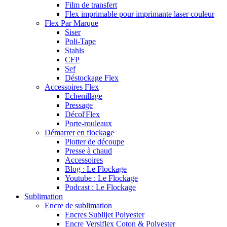
Film de transfert
Flex imprimable pour imprimante laser couleur
Flex Par Marque
Siser
Poli-Tape
Stahls
CFP
Sef
Déstockage Flex
Accessoires Flex
Echenillage
Pressage
Décol'Flex
Porte-rouleaux
Démarrer en flockage
Plotter de découpe
Presse à chaud
Accessoires
Blog : Le Flockage
Youtube : Le Flockage
Podcast : Le Flockage
Sublimation
Encre de sublimation
Encres Sublijet Polyester
Encre Versiflex Coton & Polyester