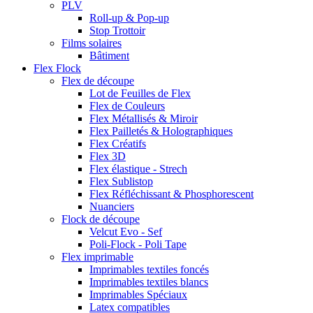
PLV
Roll-up & Pop-up
Stop Trottoir
Films solaires
Bâtiment
Flex Flock
Flex de découpe
Lot de Feuilles de Flex
Flex de Couleurs
Flex Métallisés & Miroir
Flex Pailletés & Holographiques
Flex Créatifs
Flex 3D
Flex élastique - Strech
Flex Sublistop
Flex Réfléchissant & Phosphorescent
Nuanciers
Flock de découpe
Velcut Evo - Sef
Poli-Flock - Poli Tape
Flex imprimable
Imprimables textiles foncés
Imprimables textiles blancs
Imprimables Spéciaux
Latex compatibles