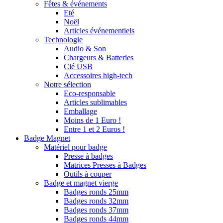
Fêtes & événements
Eté
Noël
Articles événementiels
Technologie
Audio & Son
Chargeurs & Batteries
Clé USB
Accessoires high-tech
Notre sélection
Eco-responsable
Articles sublimables
Emballage
Moins de 1 Euro !
Entre 1 et 2 Euros !
Badge Magnet
Matériel pour badge
Presse à badges
Matrices Presses à Badges
Outils à couper
Badge et magnet vierge
Badges ronds 25mm
Badges ronds 32mm
Badges ronds 37mm
Badges ronds 44mm