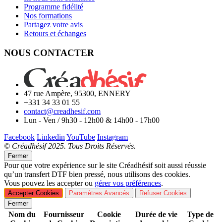
Programme fidélité
Nos formations
Partagez votre avis
Retours et échanges
NOUS CONTACTER
47 rue Ampère, 95300, ENNERY
+331 34 33 01 55
contact@creadhesif.com
Lun - Ven / 9h30 - 12h00 & 14h00 - 17h00
Facebook
Linkedin
YouTube
Instagram
© Créadhésif 2025. Tous Droits Réservés.
Fermer
Pour que votre expérience sur le site Créadhésif soit aussi réussie
qu’un transfert DTF bien pressé, nous utilisons des cookies.
Vous pouvez les accepter ou
gérer vos préférences
.
Accepter Cookies
Paramètres Avancés
Refuser Cookies
Fermer
Nom du
Fournisseur
Cookie
Durée de vie
Type de