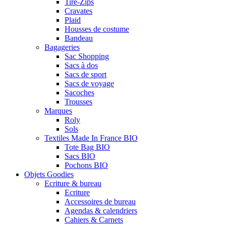
Tire-Zips
Cravates
Plaid
Housses de costume
Bandeau
Bagageries
Sac Shopping
Sacs à dos
Sacs de sport
Sacs de voyage
Sacoches
Trousses
Marques
Roly
Sols
Textiles Made In France BIO
Tote Bag BIO
Sacs BIO
Pochons BIO
Objets Goodies
Ecriture & bureau
Ecriture
Accessoires de bureau
Agendas & calendriers
Cahiers & Carnets