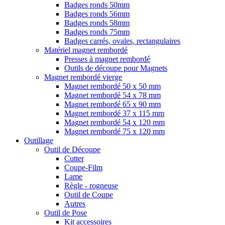
Badges ronds 50mm
Badges ronds 56mm
Badges ronds 58mm
Badges ronds 75mm
Badges carrés, ovales, rectangulaires
Matériel magnet rembordé
Presses à magnet rembordé
Outils de découpe pour Magnets
Magnet rembordé vierge
Magnet rembordé 50 x 50 mm
Magnet rembordé 54 x 78 mm
Magnet rembordé 65 x 90 mm
Magnet rembordé 37 x 115 mm
Magnet rembordé 54 x 120 mm
Magnet rembordé 75 x 120 mm
Outillage
Outil de Découpe
Cutter
Coupe-Film
Lame
Règle - rogneuse
Outil de Coupe
Autres
Outil de Pose
Kit accessoires