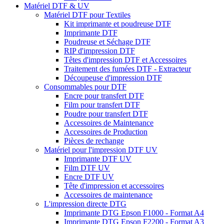
Matériel DTF & UV
Matériel DTF pour Textiles
Kit imprimante et poudreuse DTF
Imprimante DTF
Poudreuse et Séchage DTF
RIP d'impression DTF
Têtes d'impression DTF et Accessoires
Traitement des fumées DTF - Extracteur
Découpeuse d'impression DTF
Consommables pour DTF
Encre pour transfert DTF
Film pour transfert DTF
Poudre pour transfert DTF
Accessoires de Maintenance
Accessoires de Production
Pièces de rechange
Matériel pour l'impression DTF UV
Imprimante DTF UV
Film DTF UV
Encre DTF UV
Tête d'impression et accessoires
Accessoires de maintenance
L'impression directe DTG
Imprimante DTG Epson F1000 - Format A4
Imprimante DTG Epson F2200 - Format A3