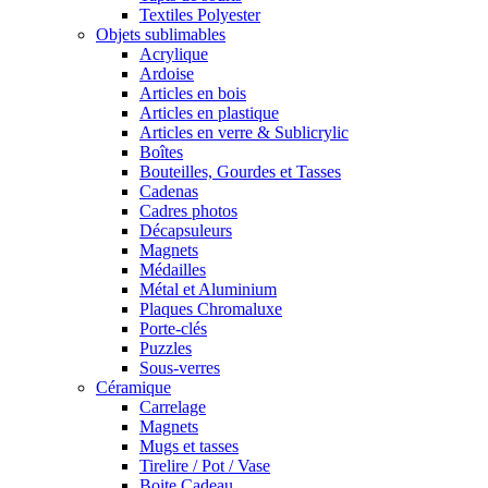
Textiles Polyester
Objets sublimables
Acrylique
Ardoise
Articles en bois
Articles en plastique
Articles en verre & Sublicrylic
Boîtes
Bouteilles, Gourdes et Tasses
Cadenas
Cadres photos
Décapsuleurs
Magnets
Médailles
Métal et Aluminium
Plaques Chromaluxe
Porte-clés
Puzzles
Sous-verres
Céramique
Carrelage
Magnets
Mugs et tasses
Tirelire / Pot / Vase
Boite Cadeau