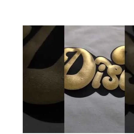
Facebook
Twitter
LinkedIn
Google +
Email
Le
Easy Puff Metallic® de Siser
offre un
effet 3D gonflé
spectaculaire
combiné à une
finition métallique brillante
.
Idéal pour des marquages textiles premium avec relief et éclat
exceptionnel.
Compatible machines de découpe
Application presse à chaud uniquement
Conforme REACH & certifié VeganOK
Pelage à froid – Application en 2 étapes
Details
Easy Puff Metallic® – L'effet 3D gonflé
avec brillance métallique
Le Easy Puff Metallic® de Siser combine le célèbre effet gonflant
3D du Easy Puff standard avec une finition métallique brillante pour
des créations textiles encore plus impactantes.
Sous l’effet de la chaleur, le film se dilate et crée un relief en
volume, tout en révélant une brillance métallique intense. Idéal pour
le textile mode, streetwear, merchandising, personnalisation