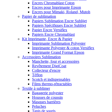
Encres Chromablast Coton
Encres pour Imprimante Epson
Encres pour Mimaki, Roland, Mutoh
Papier de sublimation
Papiers Sublimation Encre Sublijet
Papiers Spécifiques Encre Sublijet
Papier Encre Versiflex
Papiers Encre Chromablast
Kit Imprimante, Encre & Papier
Imprimante Sublimation Polyester
Imprimante Polyester & coton Versiflex
Imprimante Grand Format Epson
Accessoires Sublimation
Manchette, four et accessoires
Revêtement DigiCoat
Collecteur d'encre
Téflon
Scotch et indispensables
Films thermo-rétractables
Textile à sublimer
Bagagerie polyester
Housses de coussin
Masques barrières
Peluches
Tapis de souris