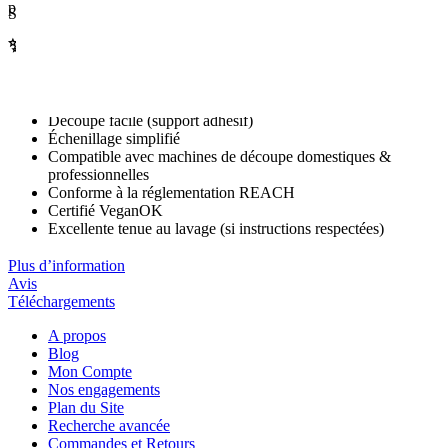
premium et collections capsules.
Siser Easy Puff Metallic – Flex PU 3D finition métallique brillante
✨ Les avantages du Easy Puff Metallic®
Effet 3D gonflé spectaculaire
Finition métallique brillante
Découpe facile (support adhésif)
Échenillage simplifié
Compatible avec machines de découpe domestiques &
professionnelles
Conforme à la réglementation REACH
Certifié VeganOK
Excellente tenue au lavage (si instructions respectées)
Plus d’information
Avis
Téléchargements
A propos
Blog
Mon Compte
Nos engagements
Plan du Site
Recherche avancée
Commandes et Retours