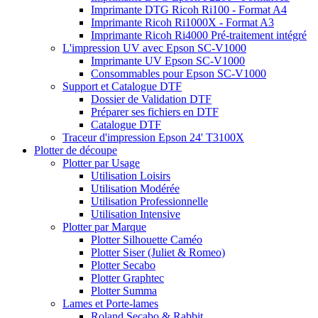
Imprimante DTG Ricoh Ri100 - Format A4
Imprimante Ricoh Ri1000X - Format A3
Imprimante Ricoh Ri4000 Pré-traitement intégré
L'impression UV avec Epson SC-V1000
Imprimante UV Epson SC-V1000
Consommables pour Epson SC-V1000
Support et Catalogue DTF
Dossier de Validation DTF
Préparer ses fichiers en DTF
Catalogue DTF
Traceur d'impression Epson 24' T3100X
Plotter de découpe
Plotter par Usage
Utilisation Loisirs
Utilisation Modérée
Utilisation Professionnelle
Utilisation Intensive
Plotter par Marque
Plotter Silhouette Caméo
Plotter Siser (Juliet & Romeo)
Plotter Secabo
Plotter Graphtec
Plotter Summa
Lames et Porte-lames
Roland Secabo & Rabbit