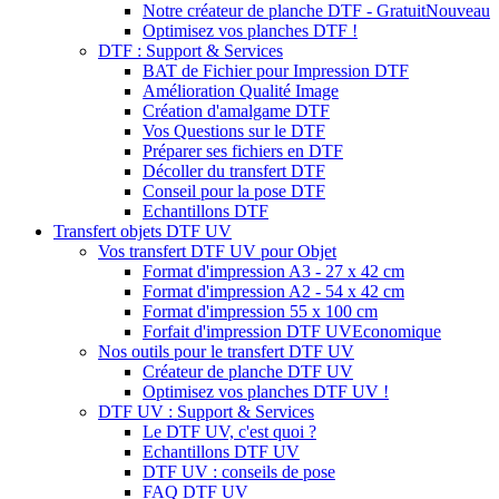
Notre créateur de planche DTF - Gratuit
Nouveau
Optimisez vos planches DTF !
DTF : Support & Services
BAT de Fichier pour Impression DTF
Amélioration Qualité Image
Création d'amalgame DTF
Vos Questions sur le DTF
Préparer ses fichiers en DTF
Décoller du transfert DTF
Conseil pour la pose DTF
Echantillons DTF
Transfert objets DTF UV
Vos transfert DTF UV pour Objet
Format d'impression A3 - 27 x 42 cm
Format d'impression A2 - 54 x 42 cm
Format d'impression 55 x 100 cm
Forfait d'impression DTF UV
Economique
Nos outils pour le transfert DTF UV
Créateur de planche DTF UV
Optimisez vos planches DTF UV !
DTF UV : Support & Services
Le DTF UV, c'est quoi ?
Echantillons DTF UV
DTF UV : conseils de pose
FAQ DTF UV