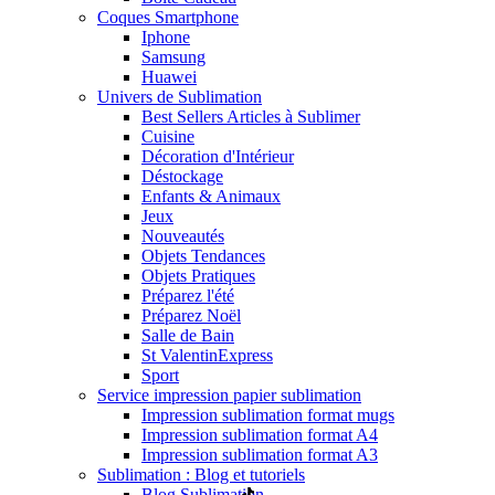
Coques Smartphone
Iphone
Samsung
Huawei
Univers de Sublimation
Best Sellers Articles à Sublimer
Cuisine
Décoration d'Intérieur
Déstockage
Enfants & Animaux
Jeux
Nouveautés
Objets Tendances
Objets Pratiques
Préparez l'été
Préparez Noël
Salle de Bain
St Valentin
Express
Sport
Service impression papier sublimation
Impression sublimation format mugs
Impression sublimation format A4
Impression sublimation format A3
Sublimation : Blog et tutoriels
Blog Sublimation