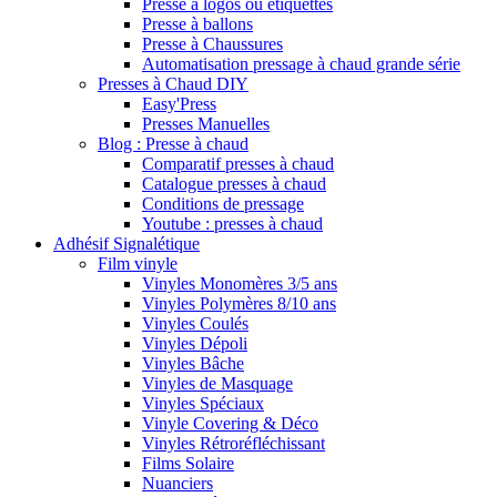
Presse à logos ou étiquettes
Presse à ballons
Presse à Chaussures
Automatisation pressage à chaud grande série
Presses à Chaud DIY
Easy'Press
Presses Manuelles
Blog : Presse à chaud
Comparatif presses à chaud
Catalogue presses à chaud
Conditions de pressage
Youtube : presses à chaud
Adhésif Signalétique
Film vinyle
Vinyles Monomères 3/5 ans
Vinyles Polymères 8/10 ans
Vinyles Coulés
Vinyles Dépoli
Vinyles Bâche
Vinyles de Masquage
Vinyles Spéciaux
Vinyle Covering & Déco
Vinyles Rétroréfléchissant
Films Solaire
Nuanciers