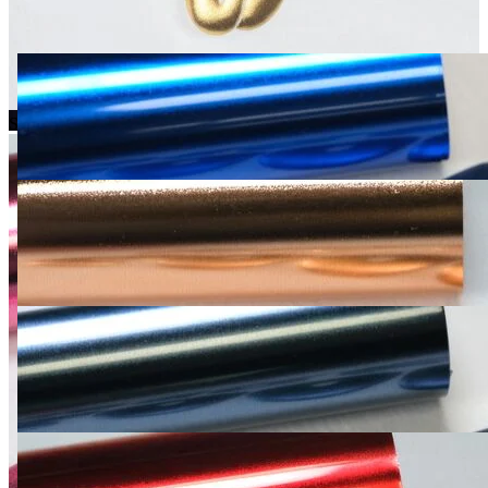
Skip to the beginning of the images gallery
Siser Easy Puff Metallic – Flex PU 3D finition métallique brillante
Poli-Flex Miroir
Siser Easy Puff Metallic – Flex
PU 3D finition métallique
brillante
Soyez le premier à commenter ce produit
4,95 €
4,12 €
Disponibilité :
En stock
SKU
SSR_Easy_puff_metallic
Couleurs