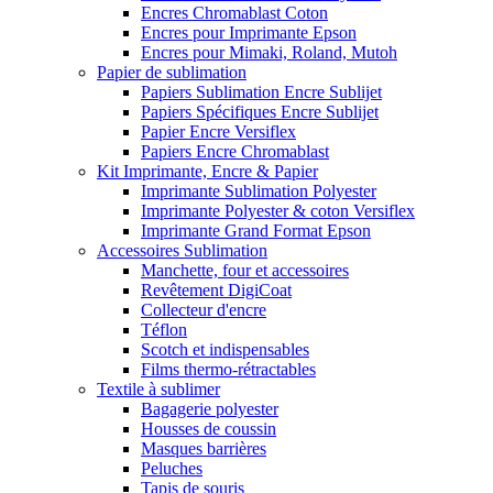
Encres Chromablast Coton
Encres pour Imprimante Epson
Encres pour Mimaki, Roland, Mutoh
Papier de sublimation
Papiers Sublimation Encre Sublijet
Papiers Spécifiques Encre Sublijet
Papier Encre Versiflex
Papiers Encre Chromablast
Kit Imprimante, Encre & Papier
Imprimante Sublimation Polyester
Imprimante Polyester & coton Versiflex
Imprimante Grand Format Epson
Accessoires Sublimation
Manchette, four et accessoires
Revêtement DigiCoat
Collecteur d'encre
Téflon
Scotch et indispensables
Films thermo-rétractables
Textile à sublimer
Bagagerie polyester
Housses de coussin
Masques barrières
Peluches
Tapis de souris