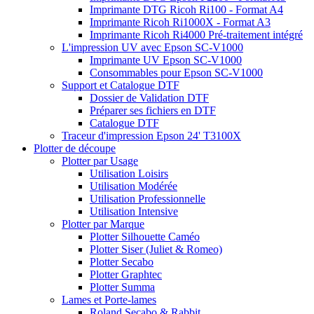
Imprimante DTG Ricoh Ri100 - Format A4
Imprimante Ricoh Ri1000X - Format A3
Imprimante Ricoh Ri4000 Pré-traitement intégré
L'impression UV avec Epson SC-V1000
Imprimante UV Epson SC-V1000
Consommables pour Epson SC-V1000
Support et Catalogue DTF
Dossier de Validation DTF
Préparer ses fichiers en DTF
Catalogue DTF
Traceur d'impression Epson 24' T3100X
Plotter de découpe
Plotter par Usage
Utilisation Loisirs
Utilisation Modérée
Utilisation Professionnelle
Utilisation Intensive
Plotter par Marque
Plotter Silhouette Caméo
Plotter Siser (Juliet & Romeo)
Plotter Secabo
Plotter Graphtec
Plotter Summa
Lames et Porte-lames
Roland Secabo & Rabbit