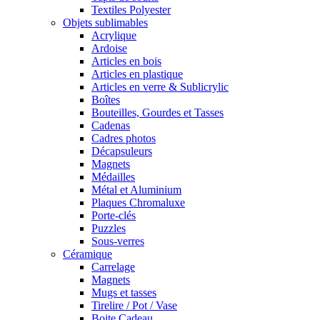
Textiles Polyester
Objets sublimables
Acrylique
Ardoise
Articles en bois
Articles en plastique
Articles en verre & Sublicrylic
Boîtes
Bouteilles, Gourdes et Tasses
Cadenas
Cadres photos
Décapsuleurs
Magnets
Médailles
Métal et Aluminium
Plaques Chromaluxe
Porte-clés
Puzzles
Sous-verres
Céramique
Carrelage
Magnets
Mugs et tasses
Tirelire / Pot / Vase
Boite Cadeau