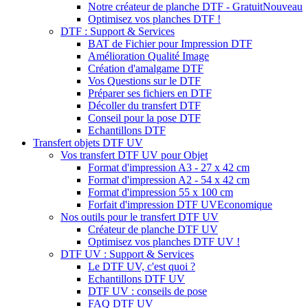
Notre créateur de planche DTF - Gratuit
Nouveau
Optimisez vos planches DTF !
DTF : Support & Services
BAT de Fichier pour Impression DTF
Amélioration Qualité Image
Création d'amalgame DTF
Vos Questions sur le DTF
Préparer ses fichiers en DTF
Décoller du transfert DTF
Conseil pour la pose DTF
Echantillons DTF
Transfert objets DTF UV
Vos transfert DTF UV pour Objet
Format d'impression A3 - 27 x 42 cm
Format d'impression A2 - 54 x 42 cm
Format d'impression 55 x 100 cm
Forfait d'impression DTF UV
Economique
Nos outils pour le transfert DTF UV
Créateur de planche DTF UV
Optimisez vos planches DTF UV !
DTF UV : Support & Services
Le DTF UV, c'est quoi ?
Echantillons DTF UV
DTF UV : conseils de pose
FAQ DTF UV