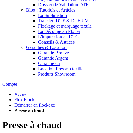
Dossier de Validation DTF
Blog : Tutoriels et Articles
La Sublimation
Transfert DTF & DTF UV
Flockage et marquage textile
La Découpe au Plotter
L'impression en DTG
Conseils & Astuces
Garanties & Location
Garantie Bronze
Garantie Argent
Garantie Or
Location Presse à textile
Produits Showroom
Compte
Accueil
Flex Flock
Démarrer en flockage
Presse à chaud
Presse à chaud