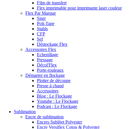
Film de transfert
Flex imprimable pour imprimante laser couleur
Flex Par Marque
Siser
Poli-Tape
Stahls
CFP
Sef
Déstockage Flex
Accessoires Flex
Echenillage
Pressage
Décol'Flex
Porte-rouleaux
Démarrer en flockage
Plotter de découpe
Presse à chaud
Accessoires
Blog : Le Flockage
Youtube : Le Flockage
Podcast : Le Flockage
Sublimation
Encre de sublimation
Encres Sublijet Polyester
Encre Versiflex Coton & Polyester