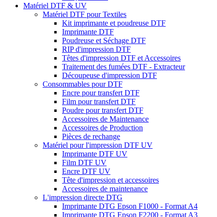
Matériel DTF & UV
Matériel DTF pour Textiles
Kit imprimante et poudreuse DTF
Imprimante DTF
Poudreuse et Séchage DTF
RIP d'impression DTF
Têtes d'impression DTF et Accessoires
Traitement des fumées DTF - Extracteur
Découpeuse d'impression DTF
Consommables pour DTF
Encre pour transfert DTF
Film pour transfert DTF
Poudre pour transfert DTF
Accessoires de Maintenance
Accessoires de Production
Pièces de rechange
Matériel pour l'impression DTF UV
Imprimante DTF UV
Film DTF UV
Encre DTF UV
Tête d'impression et accessoires
Accessoires de maintenance
L'impression directe DTG
Imprimante DTG Epson F1000 - Format A4
Imprimante DTG Epson F2200 - Format A3