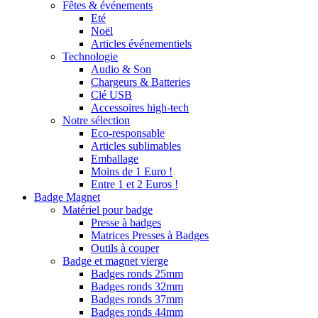
Fêtes & événements
Eté
Noël
Articles événementiels
Technologie
Audio & Son
Chargeurs & Batteries
Clé USB
Accessoires high-tech
Notre sélection
Eco-responsable
Articles sublimables
Emballage
Moins de 1 Euro !
Entre 1 et 2 Euros !
Badge Magnet
Matériel pour badge
Presse à badges
Matrices Presses à Badges
Outils à couper
Badge et magnet vierge
Badges ronds 25mm
Badges ronds 32mm
Badges ronds 37mm
Badges ronds 44mm