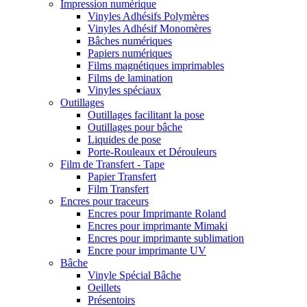
Impression numérique
Vinyles Adhésifs Polymères
Vinyles Adhésif Monomères
Bâches numériques
Papiers numériques
Films magnétiques imprimables
Films de lamination
Vinyles spéciaux
Outillages
Outillages facilitant la pose
Outillages pour bâche
Liquides de pose
Porte-Rouleaux et Dérouleurs
Film de Transfert - Tape
Papier Transfert
Film Transfert
Encres pour traceurs
Encres pour Imprimante Roland
Encres pour imprimante Mimaki
Encres pour imprimante sublimation
Encre pour imprimante UV
Bâche
Vinyle Spécial Bâche
Oeillets
Présentoirs