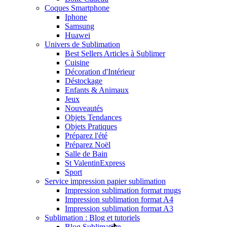
Coques Smartphone
Iphone
Samsung
Huawei
Univers de Sublimation
Best Sellers Articles à Sublimer
Cuisine
Décoration d'Intérieur
Déstockage
Enfants & Animaux
Jeux
Nouveautés
Objets Tendances
Objets Pratiques
Préparez l'été
Préparez Noël
Salle de Bain
St Valentin
Express
Sport
Service impression papier sublimation
Impression sublimation format mugs
Impression sublimation format A4
Impression sublimation format A3
Sublimation : Blog et tutoriels
Blog Sublimation