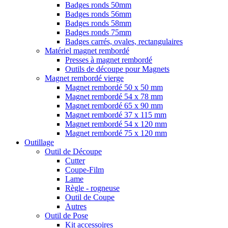
Badges ronds 50mm
Badges ronds 56mm
Badges ronds 58mm
Badges ronds 75mm
Badges carrés, ovales, rectangulaires
Matériel magnet rembordé
Presses à magnet rembordé
Outils de découpe pour Magnets
Magnet rembordé vierge
Magnet rembordé 50 x 50 mm
Magnet rembordé 54 x 78 mm
Magnet rembordé 65 x 90 mm
Magnet rembordé 37 x 115 mm
Magnet rembordé 54 x 120 mm
Magnet rembordé 75 x 120 mm
Outillage
Outil de Découpe
Cutter
Coupe-Film
Lame
Règle - rogneuse
Outil de Coupe
Autres
Outil de Pose
Kit accessoires