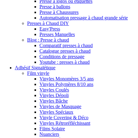
Presse à logos ou étiquettes
Presse à ballons
Presse à Chaussures
Automatisation pressage à chaud grande série
Presses à Chaud DIY
Easy'Press
Presses Manuelles
Blog : Presse à chaud
Comparatif presses à chaud
Catalogue presses à chaud
Conditions de pressage
Youtube : presses à chaud
Adhésif Signalétique
Film vinyle
Vinyles Monomères 3/5 ans
Vinyles Polymères 8/10 ans
Vinyles Coulés
Vinyles Dépoli
Vinyles Bâche
Vinyles de Masquage
Vinyles Spéciaux
Vinyle Covering & Déco
Vinyles Rétroréfléchissant
Films Solaire
Nuanciers