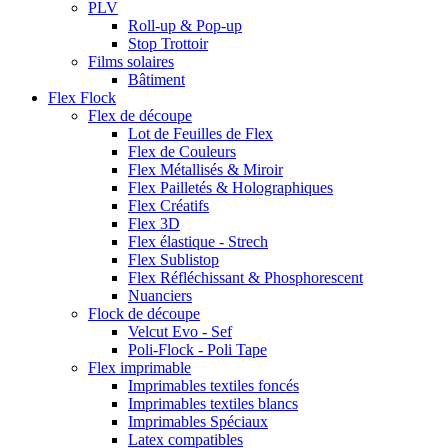
PLV
Roll-up & Pop-up
Stop Trottoir
Films solaires
Bâtiment
Flex Flock
Flex de découpe
Lot de Feuilles de Flex
Flex de Couleurs
Flex Métallisés & Miroir
Flex Pailletés & Holographiques
Flex Créatifs
Flex 3D
Flex élastique - Strech
Flex Sublistop
Flex Réfléchissant & Phosphorescent
Nuanciers
Flock de découpe
Velcut Evo - Sef
Poli-Flock - Poli Tape
Flex imprimable
Imprimables textiles foncés
Imprimables textiles blancs
Imprimables Spéciaux
Latex compatibles