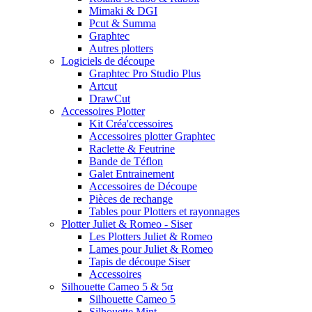
Mimaki & DGI
Pcut & Summa
Graphtec
Autres plotters
Logiciels de découpe
Graphtec Pro Studio Plus
Artcut
DrawCut
Accessoires Plotter
Kit Créa'ccessoires
Accessoires plotter Graphtec
Raclette & Feutrine
Bande de Téflon
Galet Entrainement
Accessoires de Découpe
Pièces de rechange
Tables pour Plotters et rayonnages
Plotter Juliet & Romeo - Siser
Les Plotters Juliet & Romeo
Lames pour Juliet & Romeo
Tapis de découpe Siser
Accessoires
Silhouette Cameo 5 & 5α
Silhouette Cameo 5
Silhouette Mint