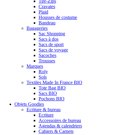
Tire-Zips
Cravates
Plaid
Housses de costume
Bandeau
Bagageries
Sac Shopping
Sacs à dos
Sacs de sport
Sacs de voyage
Sacoches
Trousses
Marques
Roly
Sols
Textiles Made In France BIO
Tote Bag BIO
Sacs BIO
Pochons BIO
Objets Goodies
Ecriture & bureau
Ecriture
Accessoires de bureau
Agendas & calendriers
Cahiers & Carnets