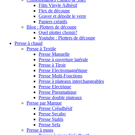
Film Vinyle Adhésif
Flex de découpe
Graver et dépolir le verre
Papiers créatifs
Blog : Plotters de découpe
Quel plotter choisir?
Youtube : Plotters de découpe
Presse à chaud
Presse à Textile
Presse Manuelle
Presse à ouverture latérale
Presse à Tiroir
Presse Electromagnétique
Presse Multi-Fonctions
Presse à plateaux interchangeables
Presse Electrique
Presse Pneumatique
Presse double plateaux
Presse par Marque
Presse Créadhésif
Presse Secabo
Presse Stahls
Presse Sefa
Presse à mugs