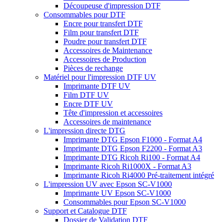
Découpeuse d'impression DTF
Consommables pour DTF
Encre pour transfert DTF
Film pour transfert DTF
Poudre pour transfert DTF
Accessoires de Maintenance
Accessoires de Production
Pièces de rechange
Matériel pour l'impression DTF UV
Imprimante DTF UV
Film DTF UV
Encre DTF UV
Tête d'impression et accessoires
Accessoires de maintenance
L'impression directe DTG
Imprimante DTG Epson F1000 - Format A4
Imprimante DTG Epson F2200 - Format A3
Imprimante DTG Ricoh Ri100 - Format A4
Imprimante Ricoh Ri1000X - Format A3
Imprimante Ricoh Ri4000 Pré-traitement intégré
L'impression UV avec Epson SC-V1000
Imprimante UV Epson SC-V1000
Consommables pour Epson SC-V1000
Support et Catalogue DTF
Dossier de Validation DTF