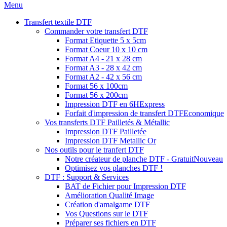
Menu
Transfert textile DTF
Commander votre transfert DTF
Format Etiquette 5 x 5cm
Format Coeur 10 x 10 cm
Format A4 - 21 x 28 cm
Format A3 - 28 x 42 cm
Format A2 - 42 x 56 cm
Format 56 x 100cm
Format 56 x 200cm
Impression DTF en 6H
Express
Forfait d'impression de transfert DTF
Economique
Vos transferts DTF Pailletés & Métallic
Impression DTF Pailletée
Impression DTF Metallic Or
Nos outils pour le tranfert DTF
Notre créateur de planche DTF - Gratuit
Nouveau
Optimisez vos planches DTF !
DTF : Support & Services
BAT de Fichier pour Impression DTF
Amélioration Qualité Image
Création d'amalgame DTF
Vos Questions sur le DTF
Préparer ses fichiers en DTF