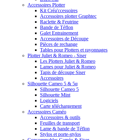
Accessoires Plotter
Kit Créa'ccessoires
Accessoires plotter Graphtec
Raclette & Feutrine
Bande de Téflon
Galet Entrainement
Accessoires de Découpe
Pièces de rechange
Tables pour Plotters et rayonnages
Plotter Juliet & Romeo - Siser
Les Plotters Juliet & Romeo
Lames pour Juliet & Romeo
Tapis de découpe Siser
Accessoires
Silhouette Cameo 5 & 5α
Silhouette Cameo 5
Silhouette Mint
Logiciels
Carte téléchargement
Accessoires Caméo
Accessoires & outils
Feuilles de transport
Lame & bande de Téflon
Stylos et porte-stylos
Consommables Caméo & Siser