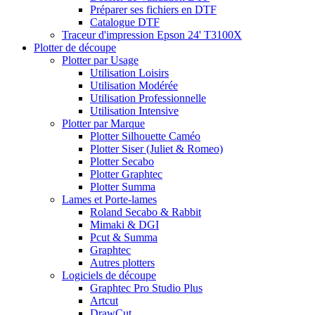
Préparer ses fichiers en DTF
Catalogue DTF
Traceur d'impression Epson 24' T3100X
Plotter de découpe
Plotter par Usage
Utilisation Loisirs
Utilisation Modérée
Utilisation Professionnelle
Utilisation Intensive
Plotter par Marque
Plotter Silhouette Caméo
Plotter Siser (Juliet & Romeo)
Plotter Secabo
Plotter Graphtec
Plotter Summa
Lames et Porte-lames
Roland Secabo & Rabbit
Mimaki & DGI
Pcut & Summa
Graphtec
Autres plotters
Logiciels de découpe
Graphtec Pro Studio Plus
Artcut
DrawCut