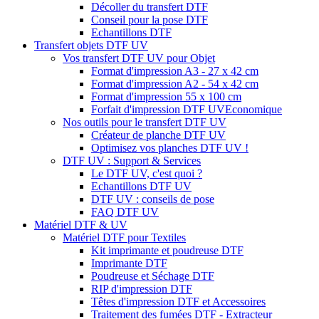
Décoller du transfert DTF
Conseil pour la pose DTF
Echantillons DTF
Transfert objets DTF UV
Vos transfert DTF UV pour Objet
Format d'impression A3 - 27 x 42 cm
Format d'impression A2 - 54 x 42 cm
Format d'impression 55 x 100 cm
Forfait d'impression DTF UV
Economique
Nos outils pour le transfert DTF UV
Créateur de planche DTF UV
Optimisez vos planches DTF UV !
DTF UV : Support & Services
Le DTF UV, c'est quoi ?
Echantillons DTF UV
DTF UV : conseils de pose
FAQ DTF UV
Matériel DTF & UV
Matériel DTF pour Textiles
Kit imprimante et poudreuse DTF
Imprimante DTF
Poudreuse et Séchage DTF
RIP d'impression DTF
Têtes d'impression DTF et Accessoires
Traitement des fumées DTF - Extracteur