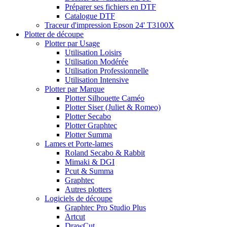
Préparer ses fichiers en DTF
Catalogue DTF
Traceur d'impression Epson 24' T3100X
Plotter de découpe
Plotter par Usage
Utilisation Loisirs
Utilisation Modérée
Utilisation Professionnelle
Utilisation Intensive
Plotter par Marque
Plotter Silhouette Caméo
Plotter Siser (Juliet & Romeo)
Plotter Secabo
Plotter Graphtec
Plotter Summa
Lames et Porte-lames
Roland Secabo & Rabbit
Mimaki & DGI
Pcut & Summa
Graphtec
Autres plotters
Logiciels de découpe
Graphtec Pro Studio Plus
Artcut
DrawCut