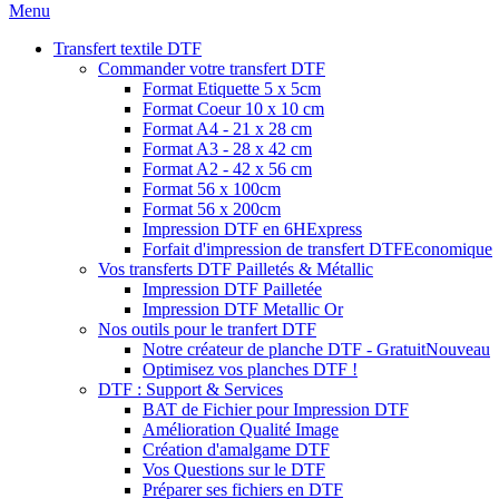
Menu
Transfert textile DTF
Commander votre transfert DTF
Format Etiquette 5 x 5cm
Format Coeur 10 x 10 cm
Format A4 - 21 x 28 cm
Format A3 - 28 x 42 cm
Format A2 - 42 x 56 cm
Format 56 x 100cm
Format 56 x 200cm
Impression DTF en 6H
Express
Forfait d'impression de transfert DTF
Economique
Vos transferts DTF Pailletés & Métallic
Impression DTF Pailletée
Impression DTF Metallic Or
Nos outils pour le tranfert DTF
Notre créateur de planche DTF - Gratuit
Nouveau
Optimisez vos planches DTF !
DTF : Support & Services
BAT de Fichier pour Impression DTF
Amélioration Qualité Image
Création d'amalgame DTF
Vos Questions sur le DTF
Préparer ses fichiers en DTF