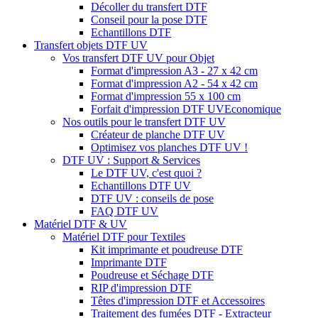
Décoller du transfert DTF
Conseil pour la pose DTF
Echantillons DTF
Transfert objets DTF UV
Vos transfert DTF UV pour Objet
Format d'impression A3 - 27 x 42 cm
Format d'impression A2 - 54 x 42 cm
Format d'impression 55 x 100 cm
Forfait d'impression DTF UV
Economique
Nos outils pour le transfert DTF UV
Créateur de planche DTF UV
Optimisez vos planches DTF UV !
DTF UV : Support & Services
Le DTF UV, c'est quoi ?
Echantillons DTF UV
DTF UV : conseils de pose
FAQ DTF UV
Matériel DTF & UV
Matériel DTF pour Textiles
Kit imprimante et poudreuse DTF
Imprimante DTF
Poudreuse et Séchage DTF
RIP d'impression DTF
Têtes d'impression DTF et Accessoires
Traitement des fumées DTF - Extracteur