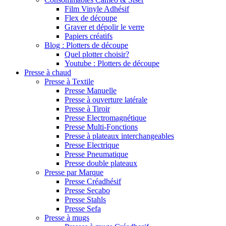
Film Vinyle Adhésif
Flex de découpe
Graver et dépolir le verre
Papiers créatifs
Blog : Plotters de découpe
Quel plotter choisir?
Youtube : Plotters de découpe
Presse à chaud
Presse à Textile
Presse Manuelle
Presse à ouverture latérale
Presse à Tiroir
Presse Electromagnétique
Presse Multi-Fonctions
Presse à plateaux interchangeables
Presse Electrique
Presse Pneumatique
Presse double plateaux
Presse par Marque
Presse Créadhésif
Presse Secabo
Presse Stahls
Presse Sefa
Presse à mugs