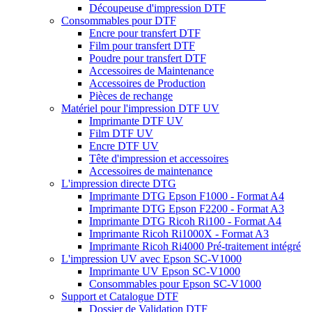
Découpeuse d'impression DTF
Consommables pour DTF
Encre pour transfert DTF
Film pour transfert DTF
Poudre pour transfert DTF
Accessoires de Maintenance
Accessoires de Production
Pièces de rechange
Matériel pour l'impression DTF UV
Imprimante DTF UV
Film DTF UV
Encre DTF UV
Tête d'impression et accessoires
Accessoires de maintenance
L'impression directe DTG
Imprimante DTG Epson F1000 - Format A4
Imprimante DTG Epson F2200 - Format A3
Imprimante DTG Ricoh Ri100 - Format A4
Imprimante Ricoh Ri1000X - Format A3
Imprimante Ricoh Ri4000 Pré-traitement intégré
L'impression UV avec Epson SC-V1000
Imprimante UV Epson SC-V1000
Consommables pour Epson SC-V1000
Support et Catalogue DTF
Dossier de Validation DTF