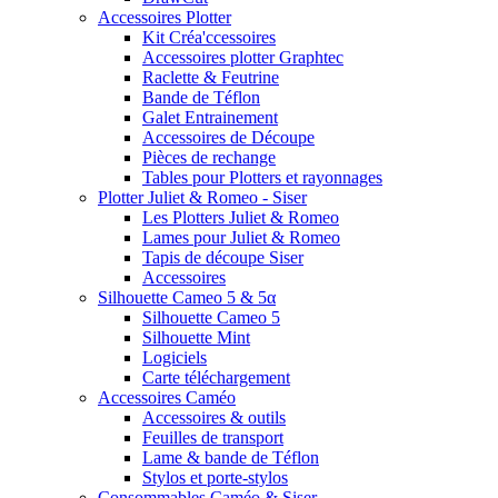
Accessoires Plotter
Kit Créa'ccessoires
Accessoires plotter Graphtec
Raclette & Feutrine
Bande de Téflon
Galet Entrainement
Accessoires de Découpe
Pièces de rechange
Tables pour Plotters et rayonnages
Plotter Juliet & Romeo - Siser
Les Plotters Juliet & Romeo
Lames pour Juliet & Romeo
Tapis de découpe Siser
Accessoires
Silhouette Cameo 5 & 5α
Silhouette Cameo 5
Silhouette Mint
Logiciels
Carte téléchargement
Accessoires Caméo
Accessoires & outils
Feuilles de transport
Lame & bande de Téflon
Stylos et porte-stylos
Consommables Caméo & Siser