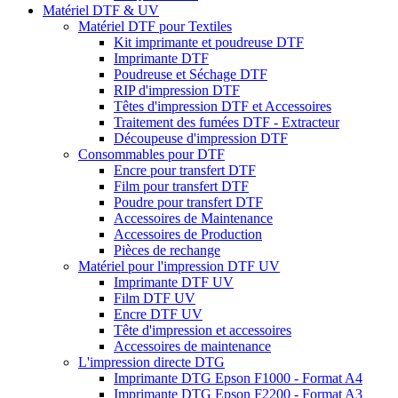
Matériel DTF & UV
Matériel DTF pour Textiles
Kit imprimante et poudreuse DTF
Imprimante DTF
Poudreuse et Séchage DTF
RIP d'impression DTF
Têtes d'impression DTF et Accessoires
Traitement des fumées DTF - Extracteur
Découpeuse d'impression DTF
Consommables pour DTF
Encre pour transfert DTF
Film pour transfert DTF
Poudre pour transfert DTF
Accessoires de Maintenance
Accessoires de Production
Pièces de rechange
Matériel pour l'impression DTF UV
Imprimante DTF UV
Film DTF UV
Encre DTF UV
Tête d'impression et accessoires
Accessoires de maintenance
L'impression directe DTG
Imprimante DTG Epson F1000 - Format A4
Imprimante DTG Epson F2200 - Format A3