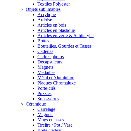
Textiles Polyester
Objets sublimables
Acrylique
Ardoise
Articles en bois
Articles en plastique
Articles en verre & Sublicrylic
Boîtes
Bouteilles, Gourdes et Tasses
Cadenas
Cadres photos
Décapsuleurs
Magnets
Médailles
Métal et Aluminium
Plaques Chromaluxe
Porte-clés
Puzzles
Sous-verres
Céramique
Carrelage
Magnets
Mugs et tasses
Tirelire / Pot / Vase
Boite Cadeau