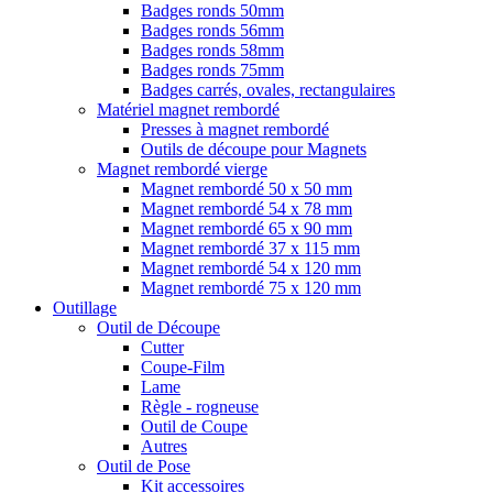
Badges ronds 50mm
Badges ronds 56mm
Badges ronds 58mm
Badges ronds 75mm
Badges carrés, ovales, rectangulaires
Matériel magnet rembordé
Presses à magnet rembordé
Outils de découpe pour Magnets
Magnet rembordé vierge
Magnet rembordé 50 x 50 mm
Magnet rembordé 54 x 78 mm
Magnet rembordé 65 x 90 mm
Magnet rembordé 37 x 115 mm
Magnet rembordé 54 x 120 mm
Magnet rembordé 75 x 120 mm
Outillage
Outil de Découpe
Cutter
Coupe-Film
Lame
Règle - rogneuse
Outil de Coupe
Autres
Outil de Pose
Kit accessoires