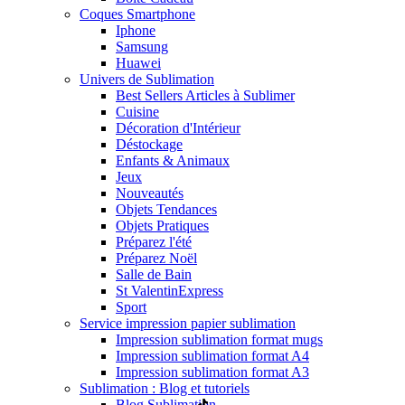
Coques Smartphone
Iphone
Samsung
Huawei
Univers de Sublimation
Best Sellers Articles à Sublimer
Cuisine
Décoration d'Intérieur
Déstockage
Enfants & Animaux
Jeux
Nouveautés
Objets Tendances
Objets Pratiques
Préparez l'été
Préparez Noël
Salle de Bain
St Valentin
Express
Sport
Service impression papier sublimation
Impression sublimation format mugs
Impression sublimation format A4
Impression sublimation format A3
Sublimation : Blog et tutoriels
Blog Sublimation