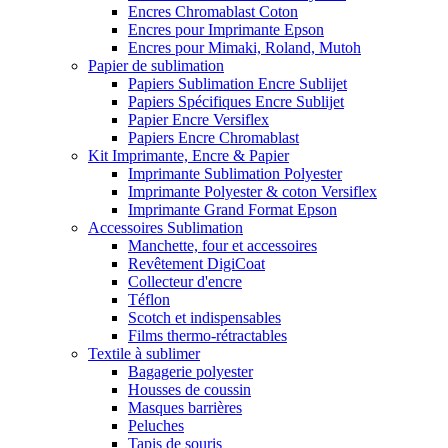
Encres Chromablast Coton
Encres pour Imprimante Epson
Encres pour Mimaki, Roland, Mutoh
Papier de sublimation
Papiers Sublimation Encre Sublijet
Papiers Spécifiques Encre Sublijet
Papier Encre Versiflex
Papiers Encre Chromablast
Kit Imprimante, Encre & Papier
Imprimante Sublimation Polyester
Imprimante Polyester & coton Versiflex
Imprimante Grand Format Epson
Accessoires Sublimation
Manchette, four et accessoires
Revêtement DigiCoat
Collecteur d'encre
Téflon
Scotch et indispensables
Films thermo-rétractables
Textile à sublimer
Bagagerie polyester
Housses de coussin
Masques barrières
Peluches
Tapis de souris