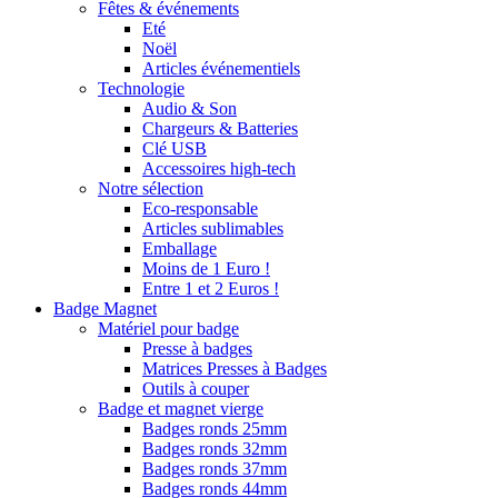
Fêtes & événements
Eté
Noël
Articles événementiels
Technologie
Audio & Son
Chargeurs & Batteries
Clé USB
Accessoires high-tech
Notre sélection
Eco-responsable
Articles sublimables
Emballage
Moins de 1 Euro !
Entre 1 et 2 Euros !
Badge Magnet
Matériel pour badge
Presse à badges
Matrices Presses à Badges
Outils à couper
Badge et magnet vierge
Badges ronds 25mm
Badges ronds 32mm
Badges ronds 37mm
Badges ronds 44mm