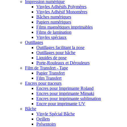
Impression numérique
Vinyles Adhésifs Polymères
Vinyles Adhésif Monomères
Bâches numériques
Papiers numériques
Films magnétiques imprimables
Films de lamination
Vinyles spéciaux
Outillages
Outillages facilitant la pose
Outillages pour bâche
Liquides de pose
Porte-Rouleaux et Dérouleurs
Film de Transfert - Tape
Papier Transfert
Film Transfert
Encres pour traceurs
Encres pour Imprimante Roland
Encres pour imprimante Mimaki
Encres pour imprimante sublimation
Encre pour imprimante UV
Bâche
Vinyle Spécial Bâche
Oeillets
Présentoirs