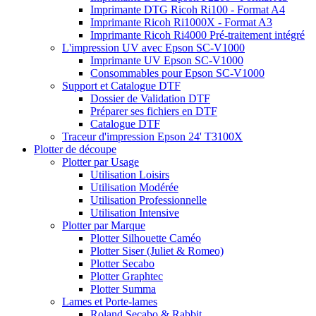
Imprimante DTG Ricoh Ri100 - Format A4
Imprimante Ricoh Ri1000X - Format A3
Imprimante Ricoh Ri4000 Pré-traitement intégré
L'impression UV avec Epson SC-V1000
Imprimante UV Epson SC-V1000
Consommables pour Epson SC-V1000
Support et Catalogue DTF
Dossier de Validation DTF
Préparer ses fichiers en DTF
Catalogue DTF
Traceur d'impression Epson 24' T3100X
Plotter de découpe
Plotter par Usage
Utilisation Loisirs
Utilisation Modérée
Utilisation Professionnelle
Utilisation Intensive
Plotter par Marque
Plotter Silhouette Caméo
Plotter Siser (Juliet & Romeo)
Plotter Secabo
Plotter Graphtec
Plotter Summa
Lames et Porte-lames
Roland Secabo & Rabbit