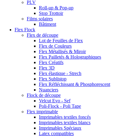
PLV
Roll-up & Pop-up
Stop Trottoir
Films solaires
Bâtiment
Flex Flock
Flex de découpe
Lot de Feuilles de Flex
Flex de Couleurs
Flex Métallisés & Miroir
Flex Pailletés & Holographiques
Flex Créatifs
Flex 3D
Flex élastique - Strech
Flex Sublistop
Flex Réfléchissant & Phosphorescent
Nuanciers
Flock de découpe
Velcut Evo - Sef
Poli-Flock - Poli Tape
Flex imprimable
Imprimables textiles foncés
Imprimables textiles blancs
Imprimables Spéciaux
Latex compatibles