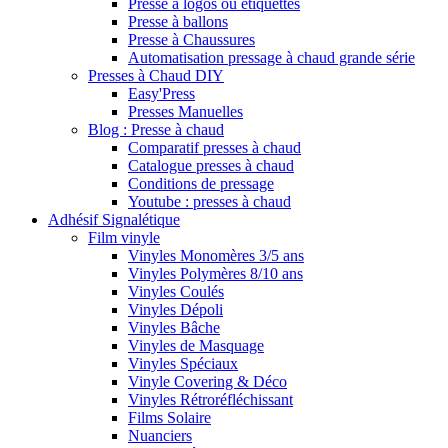
Presse à logos ou étiquettes
Presse à ballons
Presse à Chaussures
Automatisation pressage à chaud grande série
Presses à Chaud DIY
Easy'Press
Presses Manuelles
Blog : Presse à chaud
Comparatif presses à chaud
Catalogue presses à chaud
Conditions de pressage
Youtube : presses à chaud
Adhésif Signalétique
Film vinyle
Vinyles Monomères 3/5 ans
Vinyles Polymères 8/10 ans
Vinyles Coulés
Vinyles Dépoli
Vinyles Bâche
Vinyles de Masquage
Vinyles Spéciaux
Vinyle Covering & Déco
Vinyles Rétroréfléchissant
Films Solaire
Nuanciers