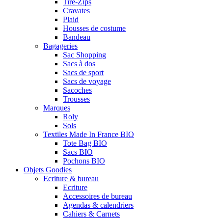
Tire-Zips
Cravates
Plaid
Housses de costume
Bandeau
Bagageries
Sac Shopping
Sacs à dos
Sacs de sport
Sacs de voyage
Sacoches
Trousses
Marques
Roly
Sols
Textiles Made In France BIO
Tote Bag BIO
Sacs BIO
Pochons BIO
Objets Goodies
Ecriture & bureau
Ecriture
Accessoires de bureau
Agendas & calendriers
Cahiers & Carnets