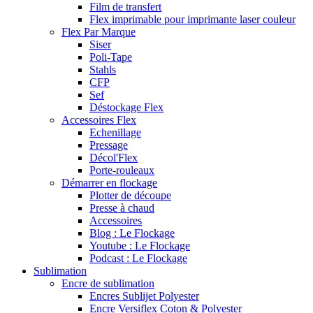
Film de transfert
Flex imprimable pour imprimante laser couleur
Flex Par Marque
Siser
Poli-Tape
Stahls
CFP
Sef
Déstockage Flex
Accessoires Flex
Echenillage
Pressage
Décol'Flex
Porte-rouleaux
Démarrer en flockage
Plotter de découpe
Presse à chaud
Accessoires
Blog : Le Flockage
Youtube : Le Flockage
Podcast : Le Flockage
Sublimation
Encre de sublimation
Encres Sublijet Polyester
Encre Versiflex Coton & Polyester