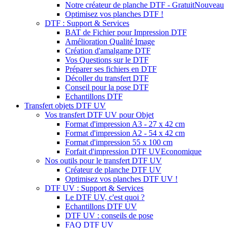
Notre créateur de planche DTF - Gratuit
Nouveau
Optimisez vos planches DTF !
DTF : Support & Services
BAT de Fichier pour Impression DTF
Amélioration Qualité Image
Création d'amalgame DTF
Vos Questions sur le DTF
Préparer ses fichiers en DTF
Décoller du transfert DTF
Conseil pour la pose DTF
Echantillons DTF
Transfert objets DTF UV
Vos transfert DTF UV pour Objet
Format d'impression A3 - 27 x 42 cm
Format d'impression A2 - 54 x 42 cm
Format d'impression 55 x 100 cm
Forfait d'impression DTF UV
Economique
Nos outils pour le transfert DTF UV
Créateur de planche DTF UV
Optimisez vos planches DTF UV !
DTF UV : Support & Services
Le DTF UV, c'est quoi ?
Echantillons DTF UV
DTF UV : conseils de pose
FAQ DTF UV