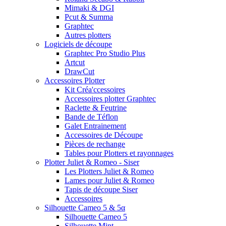
Mimaki & DGI
Pcut & Summa
Graphtec
Autres plotters
Logiciels de découpe
Graphtec Pro Studio Plus
Artcut
DrawCut
Accessoires Plotter
Kit Créa'ccessoires
Accessoires plotter Graphtec
Raclette & Feutrine
Bande de Téflon
Galet Entrainement
Accessoires de Découpe
Pièces de rechange
Tables pour Plotters et rayonnages
Plotter Juliet & Romeo - Siser
Les Plotters Juliet & Romeo
Lames pour Juliet & Romeo
Tapis de découpe Siser
Accessoires
Silhouette Cameo 5 & 5α
Silhouette Cameo 5
Silhouette Mint