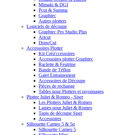
Mimaki & DGI
Pcut & Summa
Graphtec
Autres plotters
Logiciels de découpe
Graphtec Pro Studio Plus
Artcut
DrawCut
Accessoires Plotter
Kit Créa'ccessoires
Accessoires plotter Graphtec
Raclette & Feutrine
Bande de Téflon
Galet Entrainement
Accessoires de Découpe
Pièces de rechange
Tables pour Plotters et rayonnages
Plotter Juliet & Romeo - Siser
Les Plotters Juliet & Romeo
Lames pour Juliet & Romeo
Tapis de découpe Siser
Accessoires
Silhouette Cameo 5 & 5α
Silhouette Cameo 5
Silhouette Mint