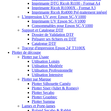
Imprimante DTG Ricoh Ri100 - Format A4
Imprimante Ricoh Ri1000X - Format A3
Imprimante Ricoh Ri4000 Pré-traitement intégré
L'impression UV avec Epson SC-V1000
Imprimante UV Epson SC-V1000
Consommables pour Epson SC-V1000
Support et Catalogue DTF
Dossier de Validation DTF
Préparer ses fichiers en DTF
Catalogue DTF
Traceur d'impression Epson 24' T3100X
Plotter de découpe
Plotter par Usage
Utilisation Loisirs
Utilisation Modérée
Utilisation Professionnelle
Utilisation Intensive
Plotter par Marque
Plotter Silhouette Caméo
Plotter Siser (Juliet & Romeo)
Plotter Secabo
Plotter Graphtec
Plotter Summa
Lames et Porte-lames
Roland Secabo & Rabbit