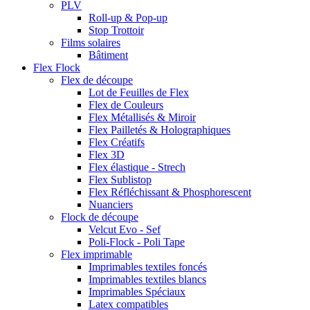
PLV
Roll-up & Pop-up
Stop Trottoir
Films solaires
Bâtiment
Flex Flock
Flex de découpe
Lot de Feuilles de Flex
Flex de Couleurs
Flex Métallisés & Miroir
Flex Pailletés & Holographiques
Flex Créatifs
Flex 3D
Flex élastique - Strech
Flex Sublistop
Flex Réfléchissant & Phosphorescent
Nuanciers
Flock de découpe
Velcut Evo - Sef
Poli-Flock - Poli Tape
Flex imprimable
Imprimables textiles foncés
Imprimables textiles blancs
Imprimables Spéciaux
Latex compatibles