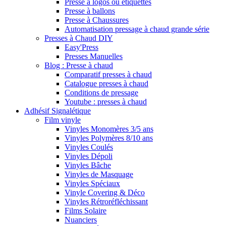
Presse à logos ou étiquettes
Presse à ballons
Presse à Chaussures
Automatisation pressage à chaud grande série
Presses à Chaud DIY
Easy'Press
Presses Manuelles
Blog : Presse à chaud
Comparatif presses à chaud
Catalogue presses à chaud
Conditions de pressage
Youtube : presses à chaud
Adhésif Signalétique
Film vinyle
Vinyles Monomères 3/5 ans
Vinyles Polymères 8/10 ans
Vinyles Coulés
Vinyles Dépoli
Vinyles Bâche
Vinyles de Masquage
Vinyles Spéciaux
Vinyle Covering & Déco
Vinyles Rétroréfléchissant
Films Solaire
Nuanciers