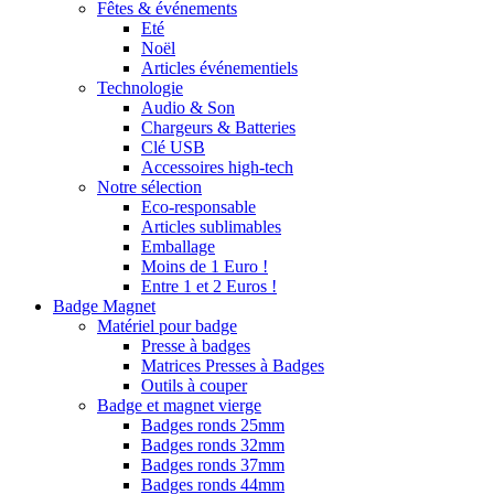
Fêtes & événements
Eté
Noël
Articles événementiels
Technologie
Audio & Son
Chargeurs & Batteries
Clé USB
Accessoires high-tech
Notre sélection
Eco-responsable
Articles sublimables
Emballage
Moins de 1 Euro !
Entre 1 et 2 Euros !
Badge Magnet
Matériel pour badge
Presse à badges
Matrices Presses à Badges
Outils à couper
Badge et magnet vierge
Badges ronds 25mm
Badges ronds 32mm
Badges ronds 37mm
Badges ronds 44mm