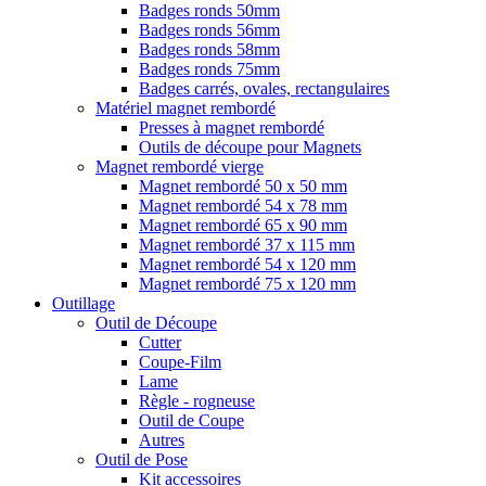
Badges ronds 50mm
Badges ronds 56mm
Badges ronds 58mm
Badges ronds 75mm
Badges carrés, ovales, rectangulaires
Matériel magnet rembordé
Presses à magnet rembordé
Outils de découpe pour Magnets
Magnet rembordé vierge
Magnet rembordé 50 x 50 mm
Magnet rembordé 54 x 78 mm
Magnet rembordé 65 x 90 mm
Magnet rembordé 37 x 115 mm
Magnet rembordé 54 x 120 mm
Magnet rembordé 75 x 120 mm
Outillage
Outil de Découpe
Cutter
Coupe-Film
Lame
Règle - rogneuse
Outil de Coupe
Autres
Outil de Pose
Kit accessoires