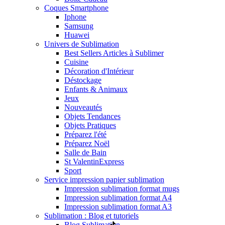
Coques Smartphone
Iphone
Samsung
Huawei
Univers de Sublimation
Best Sellers Articles à Sublimer
Cuisine
Décoration d'Intérieur
Déstockage
Enfants & Animaux
Jeux
Nouveautés
Objets Tendances
Objets Pratiques
Préparez l'été
Préparez Noël
Salle de Bain
St Valentin
Express
Sport
Service impression papier sublimation
Impression sublimation format mugs
Impression sublimation format A4
Impression sublimation format A3
Sublimation : Blog et tutoriels
Blog Sublimation