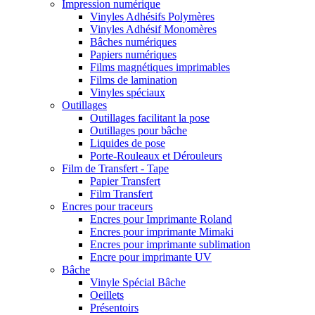
Impression numérique
Vinyles Adhésifs Polymères
Vinyles Adhésif Monomères
Bâches numériques
Papiers numériques
Films magnétiques imprimables
Films de lamination
Vinyles spéciaux
Outillages
Outillages facilitant la pose
Outillages pour bâche
Liquides de pose
Porte-Rouleaux et Dérouleurs
Film de Transfert - Tape
Papier Transfert
Film Transfert
Encres pour traceurs
Encres pour Imprimante Roland
Encres pour imprimante Mimaki
Encres pour imprimante sublimation
Encre pour imprimante UV
Bâche
Vinyle Spécial Bâche
Oeillets
Présentoirs