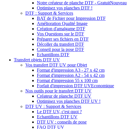
Notre créateur de planche DTF - Gratuit
Nouveau
Optimisez vos planches DTF !
DTF : Support & Services
BAT de Fichier pour Impression DTF
Amélioration Qualité Image
Création d'amalgame DTF
Vos Questions sur le DTF
Préparer ses fichiers en DTF
Décoller du transfert DTF
Conseil pour la pose DTF
Echantillons DTF
Transfert objets DTF UV
Vos transfert DTF UV pour Objet
Format d'impression A3 - 27 x 42 cm
Format d'impression A2 - 54 x 42 cm
Format d'impression 55 x 100 cm
Forfait d'impression DTF UV
Economique
Nos outils pour le transfert DTF UV
Créateur de planche DTF UV
Optimisez vos planches DTF UV !
DTF UV : Support & Services
Le DTF UV, c'est quoi ?
Echantillons DTF UV
DTF UV : conseils de pose
FAQ DTF UV