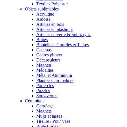
Textiles Polyester
Objets sublimables
Acrylique
Ardoise
Articles en bois
Articles en plastique
Articles en verre & Sublicrylic
Boîtes
Bouteilles, Gourdes et Tasses
Cadenas
Cadres photos
Décapsuleurs
Magnets
Médailles
Métal et Aluminium
Plaques Chromaluxe
Porte-clés
Puzzles
Sous-verres
Céramique
Carrelage
Magnets
Mugs et tasses
Tirelire / Pot / Vase
Boite Cadeau