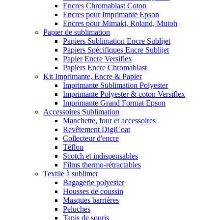
Encres Chromablast Coton
Encres pour Imprimante Epson
Encres pour Mimaki, Roland, Mutoh
Papier de sublimation
Papiers Sublimation Encre Sublijet
Papiers Spécifiques Encre Sublijet
Papier Encre Versiflex
Papiers Encre Chromablast
Kit Imprimante, Encre & Papier
Imprimante Sublimation Polyester
Imprimante Polyester & coton Versiflex
Imprimante Grand Format Epson
Accessoires Sublimation
Manchette, four et accessoires
Revêtement DigiCoat
Collecteur d'encre
Téflon
Scotch et indispensables
Films thermo-rétractables
Textile à sublimer
Bagagerie polyester
Housses de coussin
Masques barrières
Peluches
Tapis de souris