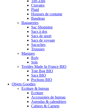
Tire-Zips
Cravates
Plaid
Housses de costume
Bandeau
Bagageries
Sac Shopping
Sacs à dos
Sacs de sport
Sacs de voyage
Sacoches
Trousses
Marques
Roly
Sols
Textiles Made In France BIO
Tote Bag BIO
Sacs BIO
Pochons BIO
Objets Goodies
Ecriture & bureau
Ecriture
Accessoires de bureau
Agendas & calendriers
Cahiers & Carnets