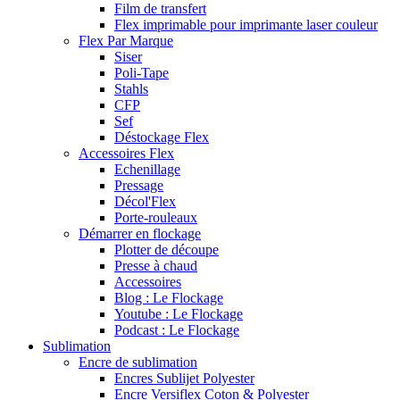
Film de transfert
Flex imprimable pour imprimante laser couleur
Flex Par Marque
Siser
Poli-Tape
Stahls
CFP
Sef
Déstockage Flex
Accessoires Flex
Echenillage
Pressage
Décol'Flex
Porte-rouleaux
Démarrer en flockage
Plotter de découpe
Presse à chaud
Accessoires
Blog : Le Flockage
Youtube : Le Flockage
Podcast : Le Flockage
Sublimation
Encre de sublimation
Encres Sublijet Polyester
Encre Versiflex Coton & Polyester