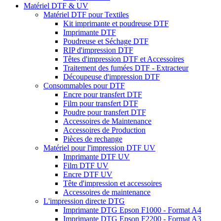
Matériel DTF & UV
Matériel DTF pour Textiles
Kit imprimante et poudreuse DTF
Imprimante DTF
Poudreuse et Séchage DTF
RIP d'impression DTF
Têtes d'impression DTF et Accessoires
Traitement des fumées DTF - Extracteur
Découpeuse d'impression DTF
Consommables pour DTF
Encre pour transfert DTF
Film pour transfert DTF
Poudre pour transfert DTF
Accessoires de Maintenance
Accessoires de Production
Pièces de rechange
Matériel pour l'impression DTF UV
Imprimante DTF UV
Film DTF UV
Encre DTF UV
Tête d'impression et accessoires
Accessoires de maintenance
L'impression directe DTG
Imprimante DTG Epson F1000 - Format A4
Imprimante DTG Epson F2200 - Format A3