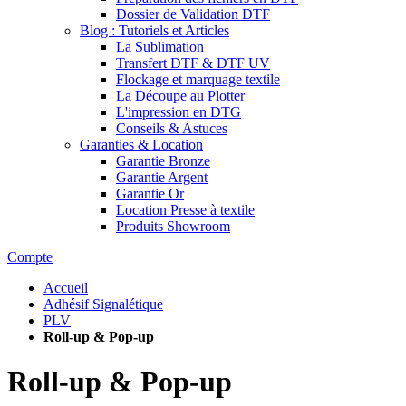
Dossier de Validation DTF
Blog : Tutoriels et Articles
La Sublimation
Transfert DTF & DTF UV
Flockage et marquage textile
La Découpe au Plotter
L'impression en DTG
Conseils & Astuces
Garanties & Location
Garantie Bronze
Garantie Argent
Garantie Or
Location Presse à textile
Produits Showroom
Compte
Accueil
Adhésif Signalétique
PLV
Roll-up & Pop-up
Roll-up & Pop-up