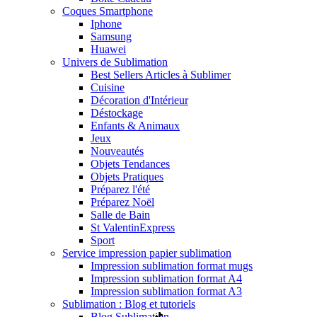
Coques Smartphone
Iphone
Samsung
Huawei
Univers de Sublimation
Best Sellers Articles à Sublimer
Cuisine
Décoration d'Intérieur
Déstockage
Enfants & Animaux
Jeux
Nouveautés
Objets Tendances
Objets Pratiques
Préparez l'été
Préparez Noël
Salle de Bain
St Valentin
Express
Sport
Service impression papier sublimation
Impression sublimation format mugs
Impression sublimation format A4
Impression sublimation format A3
Sublimation : Blog et tutoriels
Blog Sublimation