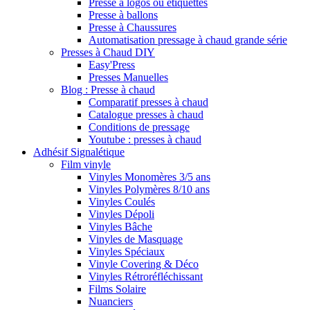
Presse à logos ou étiquettes
Presse à ballons
Presse à Chaussures
Automatisation pressage à chaud grande série
Presses à Chaud DIY
Easy'Press
Presses Manuelles
Blog : Presse à chaud
Comparatif presses à chaud
Catalogue presses à chaud
Conditions de pressage
Youtube : presses à chaud
Adhésif Signalétique
Film vinyle
Vinyles Monomères 3/5 ans
Vinyles Polymères 8/10 ans
Vinyles Coulés
Vinyles Dépoli
Vinyles Bâche
Vinyles de Masquage
Vinyles Spéciaux
Vinyle Covering & Déco
Vinyles Rétroréfléchissant
Films Solaire
Nuanciers