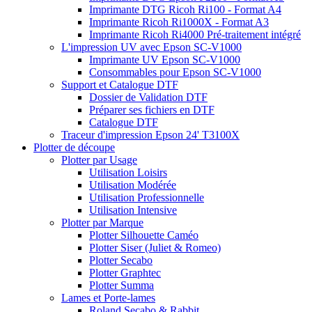
Imprimante DTG Ricoh Ri100 - Format A4
Imprimante Ricoh Ri1000X - Format A3
Imprimante Ricoh Ri4000 Pré-traitement intégré
L'impression UV avec Epson SC-V1000
Imprimante UV Epson SC-V1000
Consommables pour Epson SC-V1000
Support et Catalogue DTF
Dossier de Validation DTF
Préparer ses fichiers en DTF
Catalogue DTF
Traceur d'impression Epson 24' T3100X
Plotter de découpe
Plotter par Usage
Utilisation Loisirs
Utilisation Modérée
Utilisation Professionnelle
Utilisation Intensive
Plotter par Marque
Plotter Silhouette Caméo
Plotter Siser (Juliet & Romeo)
Plotter Secabo
Plotter Graphtec
Plotter Summa
Lames et Porte-lames
Roland Secabo & Rabbit