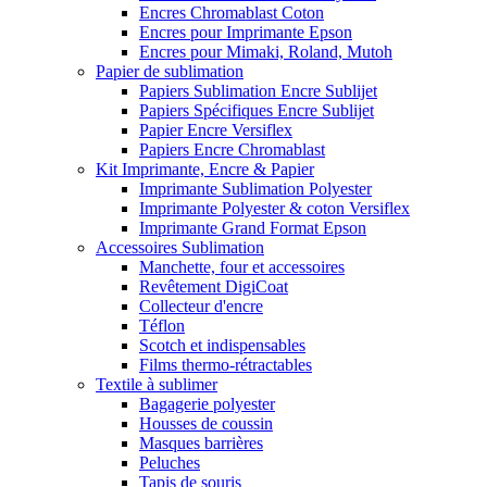
Encres Chromablast Coton
Encres pour Imprimante Epson
Encres pour Mimaki, Roland, Mutoh
Papier de sublimation
Papiers Sublimation Encre Sublijet
Papiers Spécifiques Encre Sublijet
Papier Encre Versiflex
Papiers Encre Chromablast
Kit Imprimante, Encre & Papier
Imprimante Sublimation Polyester
Imprimante Polyester & coton Versiflex
Imprimante Grand Format Epson
Accessoires Sublimation
Manchette, four et accessoires
Revêtement DigiCoat
Collecteur d'encre
Téflon
Scotch et indispensables
Films thermo-rétractables
Textile à sublimer
Bagagerie polyester
Housses de coussin
Masques barrières
Peluches
Tapis de souris