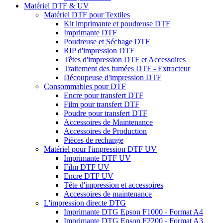
Matériel DTF & UV
Matériel DTF pour Textiles
Kit imprimante et poudreuse DTF
Imprimante DTF
Poudreuse et Séchage DTF
RIP d'impression DTF
Têtes d'impression DTF et Accessoires
Traitement des fumées DTF - Extracteur
Découpeuse d'impression DTF
Consommables pour DTF
Encre pour transfert DTF
Film pour transfert DTF
Poudre pour transfert DTF
Accessoires de Maintenance
Accessoires de Production
Pièces de rechange
Matériel pour l'impression DTF UV
Imprimante DTF UV
Film DTF UV
Encre DTF UV
Tête d'impression et accessoires
Accessoires de maintenance
L'impression directe DTG
Imprimante DTG Epson F1000 - Format A4
Imprimante DTG Epson F2200 - Format A3