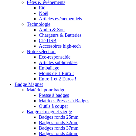
Fêtes & événements
Eté
Noël
Articles événementiels
Technologie
Audio & Son
Chargeurs & Batteries
Clé USB
Accessoires high-tech
Notre sélection
Eco-responsable
Articles sublimables
Emballage
Moins de 1 Euro !
Entre 1 et 2 Euros !
Badge Magnet
Matériel pour badge
Presse à badges
Matrices Presses à Badges
Outils à couper
Badge et magnet vierge
Badges ronds 25mm
Badges ronds 32mm
Badges ronds 37mm
Badges ronds 44mm