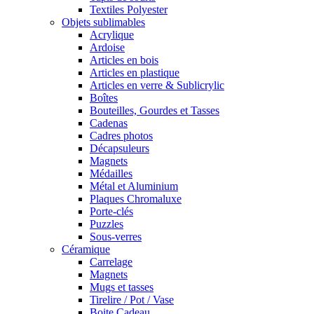
Textiles Polyester
Objets sublimables
Acrylique
Ardoise
Articles en bois
Articles en plastique
Articles en verre & Sublicrylic
Boîtes
Bouteilles, Gourdes et Tasses
Cadenas
Cadres photos
Décapsuleurs
Magnets
Médailles
Métal et Aluminium
Plaques Chromaluxe
Porte-clés
Puzzles
Sous-verres
Céramique
Carrelage
Magnets
Mugs et tasses
Tirelire / Pot / Vase
Boite Cadeau