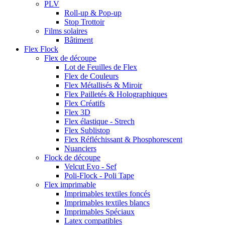
PLV
Roll-up & Pop-up
Stop Trottoir
Films solaires
Bâtiment
Flex Flock
Flex de découpe
Lot de Feuilles de Flex
Flex de Couleurs
Flex Métallisés & Miroir
Flex Pailletés & Holographiques
Flex Créatifs
Flex 3D
Flex élastique - Strech
Flex Sublistop
Flex Réfléchissant & Phosphorescent
Nuanciers
Flock de découpe
Velcut Evo - Sef
Poli-Flock - Poli Tape
Flex imprimable
Imprimables textiles foncés
Imprimables textiles blancs
Imprimables Spéciaux
Latex compatibles