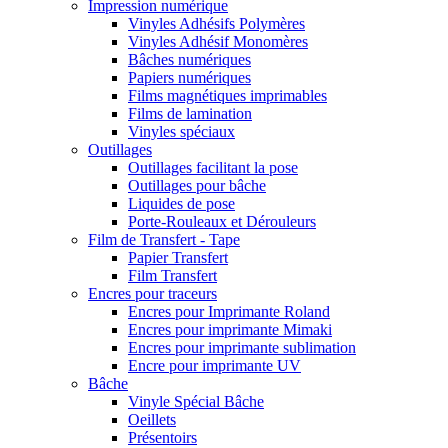
Impression numérique
Vinyles Adhésifs Polymères
Vinyles Adhésif Monomères
Bâches numériques
Papiers numériques
Films magnétiques imprimables
Films de lamination
Vinyles spéciaux
Outillages
Outillages facilitant la pose
Outillages pour bâche
Liquides de pose
Porte-Rouleaux et Dérouleurs
Film de Transfert - Tape
Papier Transfert
Film Transfert
Encres pour traceurs
Encres pour Imprimante Roland
Encres pour imprimante Mimaki
Encres pour imprimante sublimation
Encre pour imprimante UV
Bâche
Vinyle Spécial Bâche
Oeillets
Présentoirs