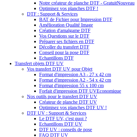
Notre créateur de planche DTF - Gratuit
Nouveau
Optimisez vos planches DTF !
DTF : Support & Services
BAT de Fichier pour Impression DTF
Amélioration Qualité Image
Création d'amalgame DTF
Vos Questions sur le DTF
Préparer ses fichiers en DTF
Décoller du transfert DTF
Conseil pour la pose DTF
Echantillons DTF
Transfert objets DTF UV
Vos transfert DTF UV pour Objet
Format d'impression A3 - 27 x 42 cm
Format d'impression A2 - 54 x 42 cm
Format d'impression 55 x 100 cm
Forfait d'impression DTF UV
Economique
Nos outils pour le transfert DTF UV
Créateur de planche DTF UV
Optimisez vos planches DTF UV !
DTF UV : Support & Services
Le DTF UV, c'est quoi ?
Echantillons DTF UV
DTF UV : conseils de pose
FAQ DTF UV