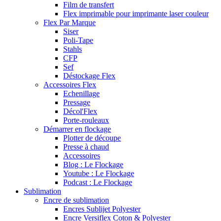
Film de transfert
Flex imprimable pour imprimante laser couleur
Flex Par Marque
Siser
Poli-Tape
Stahls
CFP
Sef
Déstockage Flex
Accessoires Flex
Echenillage
Pressage
Décol'Flex
Porte-rouleaux
Démarrer en flockage
Plotter de découpe
Presse à chaud
Accessoires
Blog : Le Flockage
Youtube : Le Flockage
Podcast : Le Flockage
Sublimation
Encre de sublimation
Encres Sublijet Polyester
Encre Versiflex Coton & Polyester