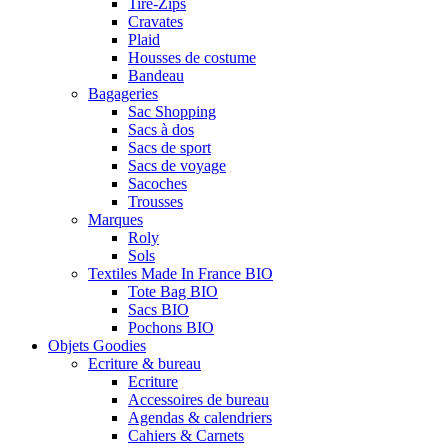
Tire-Zips
Cravates
Plaid
Housses de costume
Bandeau
Bagageries
Sac Shopping
Sacs à dos
Sacs de sport
Sacs de voyage
Sacoches
Trousses
Marques
Roly
Sols
Textiles Made In France BIO
Tote Bag BIO
Sacs BIO
Pochons BIO
Objets Goodies
Ecriture & bureau
Ecriture
Accessoires de bureau
Agendas & calendriers
Cahiers & Carnets