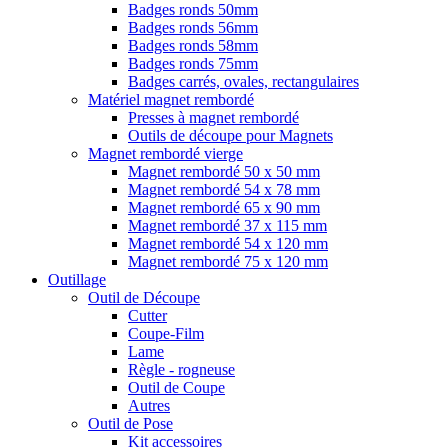
Badges ronds 50mm
Badges ronds 56mm
Badges ronds 58mm
Badges ronds 75mm
Badges carrés, ovales, rectangulaires
Matériel magnet rembordé
Presses à magnet rembordé
Outils de découpe pour Magnets
Magnet rembordé vierge
Magnet rembordé 50 x 50 mm
Magnet rembordé 54 x 78 mm
Magnet rembordé 65 x 90 mm
Magnet rembordé 37 x 115 mm
Magnet rembordé 54 x 120 mm
Magnet rembordé 75 x 120 mm
Outillage
Outil de Découpe
Cutter
Coupe-Film
Lame
Règle - rogneuse
Outil de Coupe
Autres
Outil de Pose
Kit accessoires