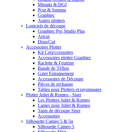
Mimaki & DGI
Pcut & Summa
Graphtec
Autres plotters
Logiciels de découpe
Graphtec Pro Studio Plus
Artcut
DrawCut
Accessoires Plotter
Kit Créa'ccessoires
Accessoires plotter Graphtec
Raclette & Feutrine
Bande de Téflon
Galet Entrainement
Accessoires de Découpe
Pièces de rechange
Tables pour Plotters et rayonnages
Plotter Juliet & Romeo - Siser
Les Plotters Juliet & Romeo
Lames pour Juliet & Romeo
Tapis de découpe Siser
Accessoires
Silhouette Cameo 5 & 5α
Silhouette Cameo 5
Silhouette Mint