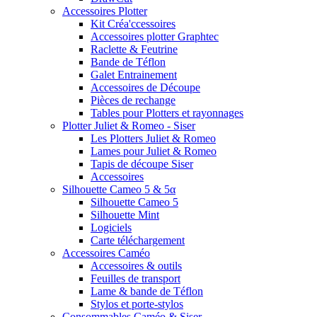
Accessoires Plotter
Kit Créa'ccessoires
Accessoires plotter Graphtec
Raclette & Feutrine
Bande de Téflon
Galet Entrainement
Accessoires de Découpe
Pièces de rechange
Tables pour Plotters et rayonnages
Plotter Juliet & Romeo - Siser
Les Plotters Juliet & Romeo
Lames pour Juliet & Romeo
Tapis de découpe Siser
Accessoires
Silhouette Cameo 5 & 5α
Silhouette Cameo 5
Silhouette Mint
Logiciels
Carte téléchargement
Accessoires Caméo
Accessoires & outils
Feuilles de transport
Lame & bande de Téflon
Stylos et porte-stylos
Consommables Caméo & Siser