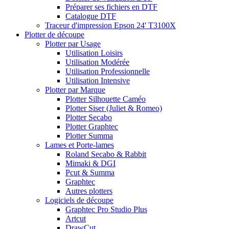
Préparer ses fichiers en DTF
Catalogue DTF
Traceur d'impression Epson 24' T3100X
Plotter de découpe
Plotter par Usage
Utilisation Loisirs
Utilisation Modérée
Utilisation Professionnelle
Utilisation Intensive
Plotter par Marque
Plotter Silhouette Caméo
Plotter Siser (Juliet & Romeo)
Plotter Secabo
Plotter Graphtec
Plotter Summa
Lames et Porte-lames
Roland Secabo & Rabbit
Mimaki & DGI
Pcut & Summa
Graphtec
Autres plotters
Logiciels de découpe
Graphtec Pro Studio Plus
Artcut
DrawCut