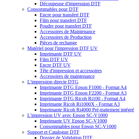
Découpeuse d'impression DTF
Consommables pour DTF
Encre pour transfert DTF
Film pour transfert DTF
Poudre pour transfert DTF
Accessoires de Maintenance
Accessoires de Production
Pièces de rechange
Matériel pour l'impression DTF UV
Imprimante DTF UV
Film DTF UV
Encre DTF UV
Tête d'impression et accessoires
Accessoires de maintenance
L'impression directe DTG
Imprimante DTG Epson F1000 - Format A4
Imprimante DTG Epson F2200 - Format A3
Imprimante DTG Ricoh Ri100 - Format A4
Imprimante Ricoh Ri1000X - Format A3
Imprimante Ricoh Ri4000 Pré-traitement intégré
L'impression UV avec Epson SC-V1000
Imprimante UV Epson SC-V1000
Consommables pour Epson SC-V1000
Support et Catalogue DTF
Dossier de Validation DTF