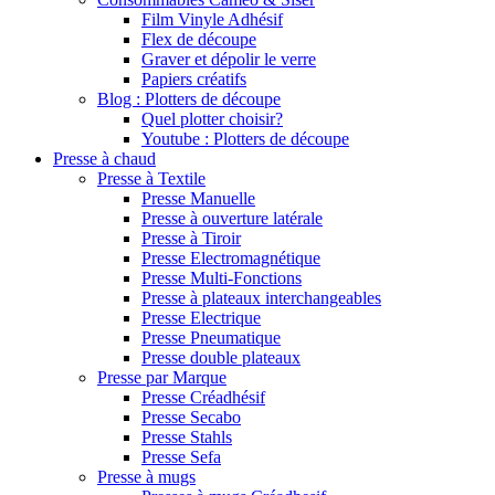
Film Vinyle Adhésif
Flex de découpe
Graver et dépolir le verre
Papiers créatifs
Blog : Plotters de découpe
Quel plotter choisir?
Youtube : Plotters de découpe
Presse à chaud
Presse à Textile
Presse Manuelle
Presse à ouverture latérale
Presse à Tiroir
Presse Electromagnétique
Presse Multi-Fonctions
Presse à plateaux interchangeables
Presse Electrique
Presse Pneumatique
Presse double plateaux
Presse par Marque
Presse Créadhésif
Presse Secabo
Presse Stahls
Presse Sefa
Presse à mugs