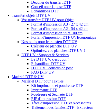
Décoller du transfert DTF
Conseil pour la pose DTF
Echantillons DTF
Transfert objets DTF UV
Vos transfert DTF UV pour Objet
Format d'impression A3 - 27 x 42 cm
Format d'impression A2 - 54 x 42 cm
Format d'impression 55 x 100 cm
Forfait d'impression DTF UV
Economique
Nos outils pour le transfert DTF UV
Créateur de planche DTF UV
Optimisez vos planches DTF UV !
DTF UV : Support & Services
Le DTF UV, c'est quoi ?
Echantillons DTF UV
DTF UV : conseils de pose
FAQ DTF UV
Matériel DTF & UV
Matériel DTF pour Textiles
Kit imprimante et poudreuse DTF
Imprimante DTF
Poudreuse et Séchage DTF
RIP d'impression DTF
Têtes d'impression DTF et Accessoires
Traitement des fumées DTF - Extracteur