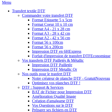
Menu
Transfert textile DTF
Commander votre transfert DTF
Format Etiquette 5 x 5cm
Format Coeur 10 x 10 cm
Format A4 - 21 x 28 cm
Format A3 - 28 x 42 cm
Format A2 - 42 x 56 cm
Format 56 x 100cm
Format 56 x 200cm
Impression DTF en 6H
Express
Forfait d'impression de transfert DTF
Economique
Vos transferts DTF Pailletés & Métallic
Impression DTF Pailletée
Impression DTF Metallic Or
Nos outils pour le tranfert DTF
Notre créateur de planche DTF - Gratuit
Nouveau
Optimisez vos planches DTF !
DTF : Support & Services
BAT de Fichier pour Impression DTF
Amélioration Qualité Image
Création d'amalgame DTF
Vos Questions sur le DTF
Préparer ses fichiers en DTF