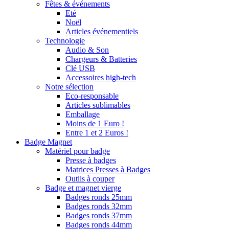
Fêtes & événements
Eté
Noël
Articles événementiels
Technologie
Audio & Son
Chargeurs & Batteries
Clé USB
Accessoires high-tech
Notre sélection
Eco-responsable
Articles sublimables
Emballage
Moins de 1 Euro !
Entre 1 et 2 Euros !
Badge Magnet
Matériel pour badge
Presse à badges
Matrices Presses à Badges
Outils à couper
Badge et magnet vierge
Badges ronds 25mm
Badges ronds 32mm
Badges ronds 37mm
Badges ronds 44mm