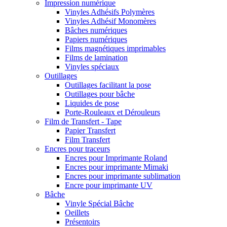
Impression numérique
Vinyles Adhésifs Polymères
Vinyles Adhésif Monomères
Bâches numériques
Papiers numériques
Films magnétiques imprimables
Films de lamination
Vinyles spéciaux
Outillages
Outillages facilitant la pose
Outillages pour bâche
Liquides de pose
Porte-Rouleaux et Dérouleurs
Film de Transfert - Tape
Papier Transfert
Film Transfert
Encres pour traceurs
Encres pour Imprimante Roland
Encres pour imprimante Mimaki
Encres pour imprimante sublimation
Encre pour imprimante UV
Bâche
Vinyle Spécial Bâche
Oeillets
Présentoirs