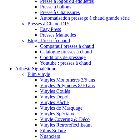
Presse à logos ou étiquettes
Presse à ballons
Presse à Chaussures
Automatisation pressage à chaud grande série
Presses à Chaud DIY
Easy'Press
Presses Manuelles
Blog : Presse à chaud
Comparatif presses à chaud
Catalogue presses à chaud
Conditions de pressage
Youtube : presses à chaud
Adhésif Signalétique
Film vinyle
Vinyles Monomères 3/5 ans
Vinyles Polymères 8/10 ans
Vinyles Coulés
Vinyles Dépoli
Vinyles Bâche
Vinyles de Masquage
Vinyles Spéciaux
Vinyle Covering & Déco
Vinyles Rétroréfléchissant
Films Solaire
Nuanciers