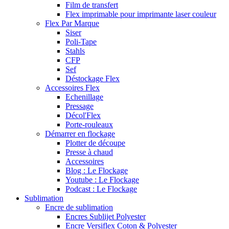
Film de transfert
Flex imprimable pour imprimante laser couleur
Flex Par Marque
Siser
Poli-Tape
Stahls
CFP
Sef
Déstockage Flex
Accessoires Flex
Echenillage
Pressage
Décol'Flex
Porte-rouleaux
Démarrer en flockage
Plotter de découpe
Presse à chaud
Accessoires
Blog : Le Flockage
Youtube : Le Flockage
Podcast : Le Flockage
Sublimation
Encre de sublimation
Encres Sublijet Polyester
Encre Versiflex Coton & Polyester