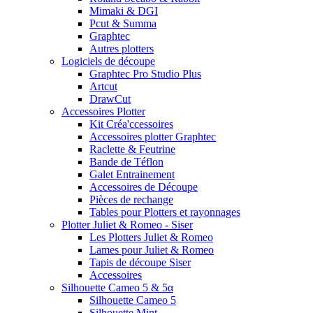
Mimaki & DGI
Pcut & Summa
Graphtec
Autres plotters
Logiciels de découpe
Graphtec Pro Studio Plus
Artcut
DrawCut
Accessoires Plotter
Kit Créa'ccessoires
Accessoires plotter Graphtec
Raclette & Feutrine
Bande de Téflon
Galet Entrainement
Accessoires de Découpe
Pièces de rechange
Tables pour Plotters et rayonnages
Plotter Juliet & Romeo - Siser
Les Plotters Juliet & Romeo
Lames pour Juliet & Romeo
Tapis de découpe Siser
Accessoires
Silhouette Cameo 5 & 5α
Silhouette Cameo 5
Silhouette Mint