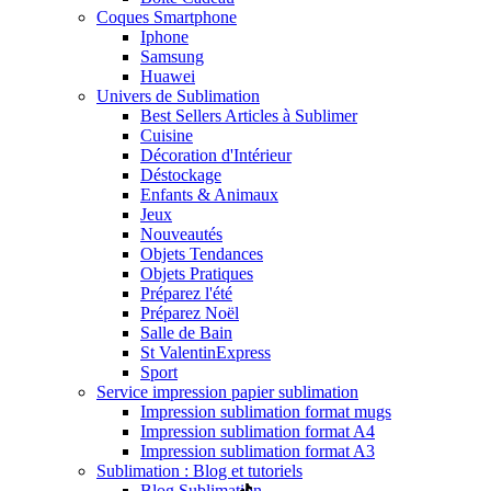
Coques Smartphone
Iphone
Samsung
Huawei
Univers de Sublimation
Best Sellers Articles à Sublimer
Cuisine
Décoration d'Intérieur
Déstockage
Enfants & Animaux
Jeux
Nouveautés
Objets Tendances
Objets Pratiques
Préparez l'été
Préparez Noël
Salle de Bain
St Valentin
Express
Sport
Service impression papier sublimation
Impression sublimation format mugs
Impression sublimation format A4
Impression sublimation format A3
Sublimation : Blog et tutoriels
Blog Sublimation