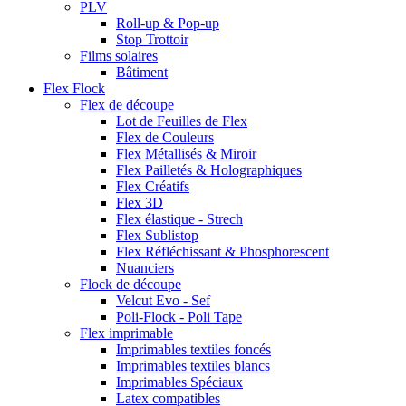
PLV
Roll-up & Pop-up
Stop Trottoir
Films solaires
Bâtiment
Flex Flock
Flex de découpe
Lot de Feuilles de Flex
Flex de Couleurs
Flex Métallisés & Miroir
Flex Pailletés & Holographiques
Flex Créatifs
Flex 3D
Flex élastique - Strech
Flex Sublistop
Flex Réfléchissant & Phosphorescent
Nuanciers
Flock de découpe
Velcut Evo - Sef
Poli-Flock - Poli Tape
Flex imprimable
Imprimables textiles foncés
Imprimables textiles blancs
Imprimables Spéciaux
Latex compatibles