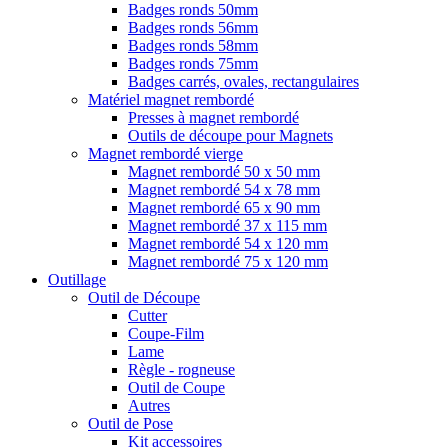
Badges ronds 50mm
Badges ronds 56mm
Badges ronds 58mm
Badges ronds 75mm
Badges carrés, ovales, rectangulaires
Matériel magnet rembordé
Presses à magnet rembordé
Outils de découpe pour Magnets
Magnet rembordé vierge
Magnet rembordé 50 x 50 mm
Magnet rembordé 54 x 78 mm
Magnet rembordé 65 x 90 mm
Magnet rembordé 37 x 115 mm
Magnet rembordé 54 x 120 mm
Magnet rembordé 75 x 120 mm
Outillage
Outil de Découpe
Cutter
Coupe-Film
Lame
Règle - rogneuse
Outil de Coupe
Autres
Outil de Pose
Kit accessoires