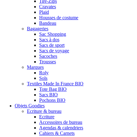
Tire-Zips
Cravates
Plaid
Housses de costume
Bandeau
Bagageries
Sac Shopping
Sacs à dos
Sacs de sport
Sacs de voyage
Sacoches
Trousses
Marques
Roly
Sols
Textiles Made In France BIO
Tote Bag BIO
Sacs BIO
Pochons BIO
Objets Goodies
Ecriture & bureau
Ecriture
Accessoires de bureau
Agendas & calendriers
Cahiers & Carnets