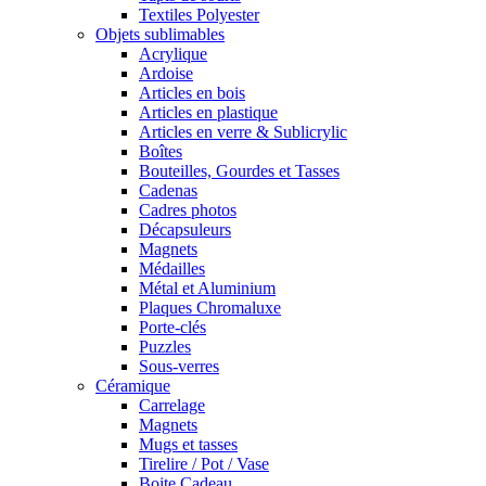
Textiles Polyester
Objets sublimables
Acrylique
Ardoise
Articles en bois
Articles en plastique
Articles en verre & Sublicrylic
Boîtes
Bouteilles, Gourdes et Tasses
Cadenas
Cadres photos
Décapsuleurs
Magnets
Médailles
Métal et Aluminium
Plaques Chromaluxe
Porte-clés
Puzzles
Sous-verres
Céramique
Carrelage
Magnets
Mugs et tasses
Tirelire / Pot / Vase
Boite Cadeau