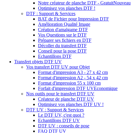
Notre créateur de planche DTF - Gratuit
Nouveau
Optimisez vos planches DTF !
DTF : Support & Services
BAT de Fichier pour Impression DTF
Amélioration Qualité Image
Création d'amalgame DTF
Vos Questions sur le DTF
Préparer ses fichiers en DTF
Décoller du transfert DTF
Conseil pour la pose DTF
Echantillons DTF
Transfert objets DTF UV
Vos transfert DTF UV pour Objet
Format d'impression A3 - 27 x 42 cm
Format d'impression A2 - 54 x 42 cm
Format d'impression 55 x 100 cm
Forfait d'impression DTF UV
Economique
Nos outils pour le transfert DTF UV
Créateur de planche DTF UV
Optimisez vos planches DTF UV !
DTF UV : Support & Services
Le DTF UV, c'est quoi ?
Echantillons DTF UV
DTF UV : conseils de pose
FAQ DTF UV