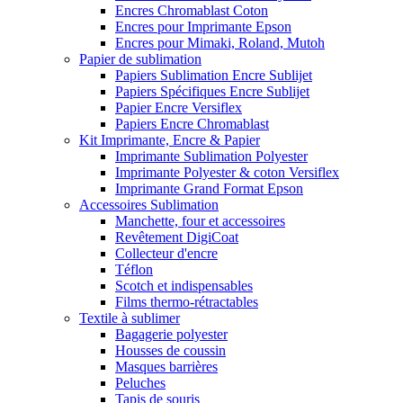
Encres Chromablast Coton
Encres pour Imprimante Epson
Encres pour Mimaki, Roland, Mutoh
Papier de sublimation
Papiers Sublimation Encre Sublijet
Papiers Spécifiques Encre Sublijet
Papier Encre Versiflex
Papiers Encre Chromablast
Kit Imprimante, Encre & Papier
Imprimante Sublimation Polyester
Imprimante Polyester & coton Versiflex
Imprimante Grand Format Epson
Accessoires Sublimation
Manchette, four et accessoires
Revêtement DigiCoat
Collecteur d'encre
Téflon
Scotch et indispensables
Films thermo-rétractables
Textile à sublimer
Bagagerie polyester
Housses de coussin
Masques barrières
Peluches
Tapis de souris