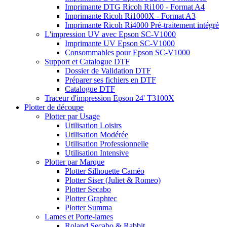
Imprimante DTG Ricoh Ri100 - Format A4
Imprimante Ricoh Ri1000X - Format A3
Imprimante Ricoh Ri4000 Pré-traitement intégré
L'impression UV avec Epson SC-V1000
Imprimante UV Epson SC-V1000
Consommables pour Epson SC-V1000
Support et Catalogue DTF
Dossier de Validation DTF
Préparer ses fichiers en DTF
Catalogue DTF
Traceur d'impression Epson 24' T3100X
Plotter de découpe
Plotter par Usage
Utilisation Loisirs
Utilisation Modérée
Utilisation Professionnelle
Utilisation Intensive
Plotter par Marque
Plotter Silhouette Caméo
Plotter Siser (Juliet & Romeo)
Plotter Secabo
Plotter Graphtec
Plotter Summa
Lames et Porte-lames
Roland Secabo & Rabbit