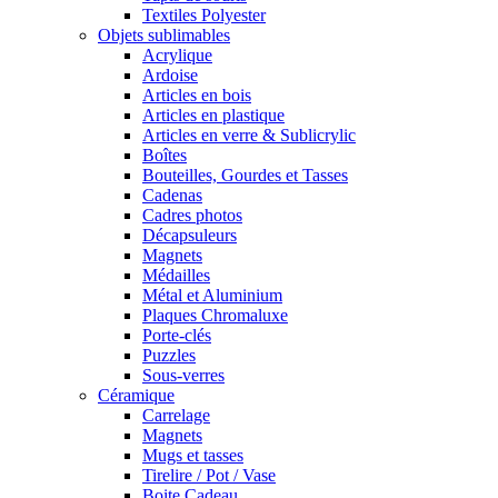
Textiles Polyester
Objets sublimables
Acrylique
Ardoise
Articles en bois
Articles en plastique
Articles en verre & Sublicrylic
Boîtes
Bouteilles, Gourdes et Tasses
Cadenas
Cadres photos
Décapsuleurs
Magnets
Médailles
Métal et Aluminium
Plaques Chromaluxe
Porte-clés
Puzzles
Sous-verres
Céramique
Carrelage
Magnets
Mugs et tasses
Tirelire / Pot / Vase
Boite Cadeau