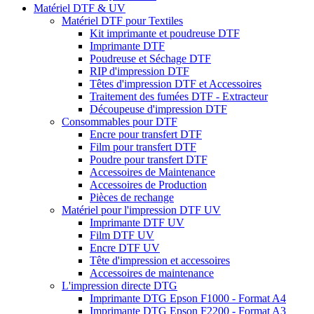
Matériel DTF & UV
Matériel DTF pour Textiles
Kit imprimante et poudreuse DTF
Imprimante DTF
Poudreuse et Séchage DTF
RIP d'impression DTF
Têtes d'impression DTF et Accessoires
Traitement des fumées DTF - Extracteur
Découpeuse d'impression DTF
Consommables pour DTF
Encre pour transfert DTF
Film pour transfert DTF
Poudre pour transfert DTF
Accessoires de Maintenance
Accessoires de Production
Pièces de rechange
Matériel pour l'impression DTF UV
Imprimante DTF UV
Film DTF UV
Encre DTF UV
Tête d'impression et accessoires
Accessoires de maintenance
L'impression directe DTG
Imprimante DTG Epson F1000 - Format A4
Imprimante DTG Epson F2200 - Format A3