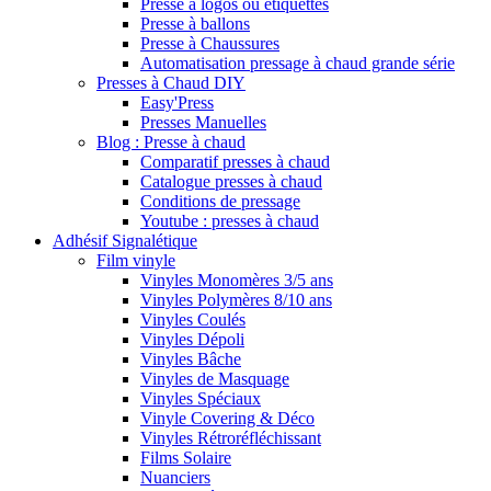
Presse à logos ou étiquettes
Presse à ballons
Presse à Chaussures
Automatisation pressage à chaud grande série
Presses à Chaud DIY
Easy'Press
Presses Manuelles
Blog : Presse à chaud
Comparatif presses à chaud
Catalogue presses à chaud
Conditions de pressage
Youtube : presses à chaud
Adhésif Signalétique
Film vinyle
Vinyles Monomères 3/5 ans
Vinyles Polymères 8/10 ans
Vinyles Coulés
Vinyles Dépoli
Vinyles Bâche
Vinyles de Masquage
Vinyles Spéciaux
Vinyle Covering & Déco
Vinyles Rétroréfléchissant
Films Solaire
Nuanciers