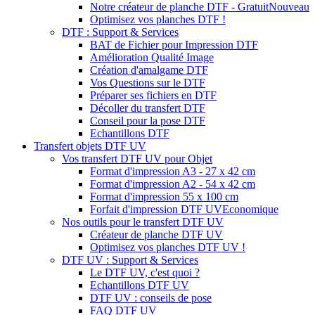
Notre créateur de planche DTF - Gratuit
Nouveau
Optimisez vos planches DTF !
DTF : Support & Services
BAT de Fichier pour Impression DTF
Amélioration Qualité Image
Création d'amalgame DTF
Vos Questions sur le DTF
Préparer ses fichiers en DTF
Décoller du transfert DTF
Conseil pour la pose DTF
Echantillons DTF
Transfert objets DTF UV
Vos transfert DTF UV pour Objet
Format d'impression A3 - 27 x 42 cm
Format d'impression A2 - 54 x 42 cm
Format d'impression 55 x 100 cm
Forfait d'impression DTF UV
Economique
Nos outils pour le transfert DTF UV
Créateur de planche DTF UV
Optimisez vos planches DTF UV !
DTF UV : Support & Services
Le DTF UV, c'est quoi ?
Echantillons DTF UV
DTF UV : conseils de pose
FAQ DTF UV