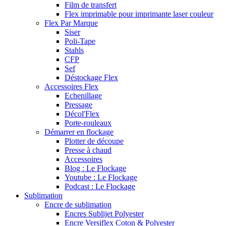
Film de transfert
Flex imprimable pour imprimante laser couleur
Flex Par Marque
Siser
Poli-Tape
Stahls
CFP
Sef
Déstockage Flex
Accessoires Flex
Echenillage
Pressage
Décol'Flex
Porte-rouleaux
Démarrer en flockage
Plotter de découpe
Presse à chaud
Accessoires
Blog : Le Flockage
Youtube : Le Flockage
Podcast : Le Flockage
Sublimation
Encre de sublimation
Encres Sublijet Polyester
Encre Versiflex Coton & Polyester