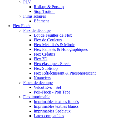
PLV
Roll-up & Pop-up
Stop Trottoir
Films solaires
Bâtiment
Flex Flock
Flex de découpe
Lot de Feuilles de Flex
Flex de Couleurs
Flex Métallisés & Miroir
Flex Pailletés & Holographiques
Flex Créatifs
Flex 3D
Flex élastique - Strech
Flex Sublistop
Flex Réfléchissant & Phosphorescent
Nuanciers
Flock de découpe
Velcut Evo - Sef
Poli-Flock - Poli Tape
Flex imprimable
Imprimables textiles foncés
Imprimables textiles blancs
Imprimables Spéciaux
Latex compatibles