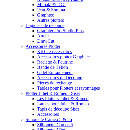
Mimaki & DGI
Pcut & Summa
Graphtec
Autres plotters
Logiciels de découpe
Graphtec Pro Studio Plus
Artcut
DrawCut
Accessoires Plotter
Kit Créa'ccessoires
Accessoires plotter Graphtec
Raclette & Feutrine
Bande de Téflon
Galet Entrainement
Accessoires de Découpe
Pièces de rechange
Tables pour Plotters et rayonnages
Plotter Juliet & Romeo - Siser
Les Plotters Juliet & Romeo
Lames pour Juliet & Romeo
Tapis de découpe Siser
Accessoires
Silhouette Cameo 5 & 5α
Silhouette Cameo 5
Silhouette Mint