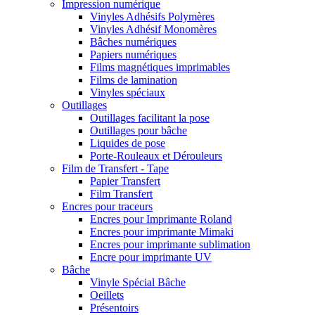
Impression numérique
Vinyles Adhésifs Polymères
Vinyles Adhésif Monomères
Bâches numériques
Papiers numériques
Films magnétiques imprimables
Films de lamination
Vinyles spéciaux
Outillages
Outillages facilitant la pose
Outillages pour bâche
Liquides de pose
Porte-Rouleaux et Dérouleurs
Film de Transfert - Tape
Papier Transfert
Film Transfert
Encres pour traceurs
Encres pour Imprimante Roland
Encres pour imprimante Mimaki
Encres pour imprimante sublimation
Encre pour imprimante UV
Bâche
Vinyle Spécial Bâche
Oeillets
Présentoirs