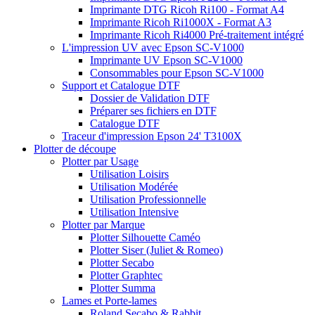
Imprimante DTG Ricoh Ri100 - Format A4
Imprimante Ricoh Ri1000X - Format A3
Imprimante Ricoh Ri4000 Pré-traitement intégré
L'impression UV avec Epson SC-V1000
Imprimante UV Epson SC-V1000
Consommables pour Epson SC-V1000
Support et Catalogue DTF
Dossier de Validation DTF
Préparer ses fichiers en DTF
Catalogue DTF
Traceur d'impression Epson 24' T3100X
Plotter de découpe
Plotter par Usage
Utilisation Loisirs
Utilisation Modérée
Utilisation Professionnelle
Utilisation Intensive
Plotter par Marque
Plotter Silhouette Caméo
Plotter Siser (Juliet & Romeo)
Plotter Secabo
Plotter Graphtec
Plotter Summa
Lames et Porte-lames
Roland Secabo & Rabbit