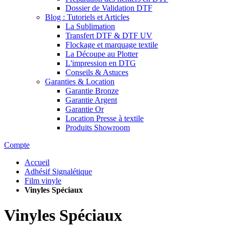
Dossier de Validation DTF
Blog : Tutoriels et Articles
La Sublimation
Transfert DTF & DTF UV
Flockage et marquage textile
La Découpe au Plotter
L'impression en DTG
Conseils & Astuces
Garanties & Location
Garantie Bronze
Garantie Argent
Garantie Or
Location Presse à textile
Produits Showroom
Compte
Accueil
Adhésif Signalétique
Film vinyle
Vinyles Spéciaux
Vinyles Spéciaux