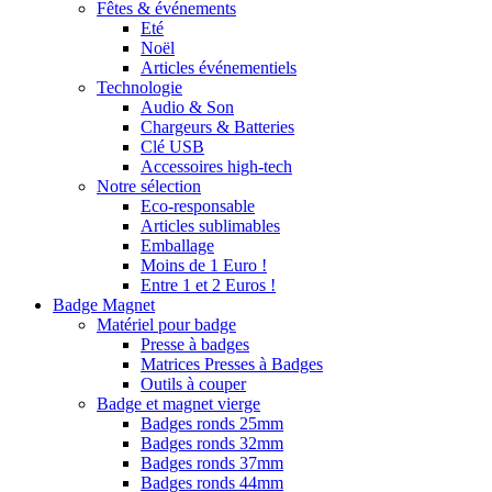
Fêtes & événements
Eté
Noël
Articles événementiels
Technologie
Audio & Son
Chargeurs & Batteries
Clé USB
Accessoires high-tech
Notre sélection
Eco-responsable
Articles sublimables
Emballage
Moins de 1 Euro !
Entre 1 et 2 Euros !
Badge Magnet
Matériel pour badge
Presse à badges
Matrices Presses à Badges
Outils à couper
Badge et magnet vierge
Badges ronds 25mm
Badges ronds 32mm
Badges ronds 37mm
Badges ronds 44mm