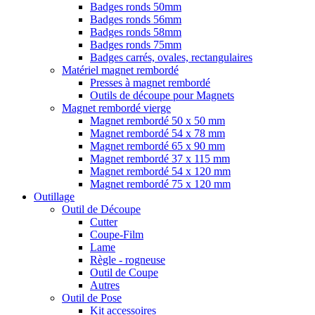
Badges ronds 50mm
Badges ronds 56mm
Badges ronds 58mm
Badges ronds 75mm
Badges carrés, ovales, rectangulaires
Matériel magnet rembordé
Presses à magnet rembordé
Outils de découpe pour Magnets
Magnet rembordé vierge
Magnet rembordé 50 x 50 mm
Magnet rembordé 54 x 78 mm
Magnet rembordé 65 x 90 mm
Magnet rembordé 37 x 115 mm
Magnet rembordé 54 x 120 mm
Magnet rembordé 75 x 120 mm
Outillage
Outil de Découpe
Cutter
Coupe-Film
Lame
Règle - rogneuse
Outil de Coupe
Autres
Outil de Pose
Kit accessoires