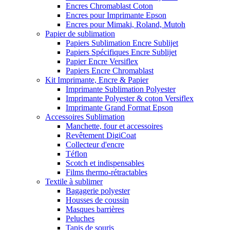
Encres Chromablast Coton
Encres pour Imprimante Epson
Encres pour Mimaki, Roland, Mutoh
Papier de sublimation
Papiers Sublimation Encre Sublijet
Papiers Spécifiques Encre Sublijet
Papier Encre Versiflex
Papiers Encre Chromablast
Kit Imprimante, Encre & Papier
Imprimante Sublimation Polyester
Imprimante Polyester & coton Versiflex
Imprimante Grand Format Epson
Accessoires Sublimation
Manchette, four et accessoires
Revêtement DigiCoat
Collecteur d'encre
Téflon
Scotch et indispensables
Films thermo-rétractables
Textile à sublimer
Bagagerie polyester
Housses de coussin
Masques barrières
Peluches
Tapis de souris