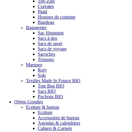
Tire-Zips
Cravates
Plaid
Housses de costume
Bandeau
Bagageries
Sac Shopping
Sacs à dos
Sacs de sport
Sacs de voyage
Sacoches
Trousses
Marques
Roly
Sols
Textiles Made In France BIO
Tote Bag BIO
Sacs BIO
Pochons BIO
Objets Goodies
Ecriture & bureau
Ecriture
Accessoires de bureau
Agendas & calendriers
Cahiers & Carnets