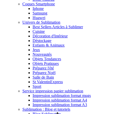
Coques Smartphone
Iphone
Samsung
Huawei
Univers de Sublimation
Best Sellers Articles à Sublimer
Cuisine
Décoration d'Intérieur
Déstockage
Enfants & Animaux
Jeux
Nouveautés
Objets Tendances
Objets Pratiques
Préparez l'été
Préparez Noël
Salle de Bain
St Valentin
Express
Sport
Service impression papier sublimation
Impression sublimation format mugs
Impression sublimation format A4
Impression sublimation format A3
Sublimation : Blog et tutoriels
Blog Sublimation