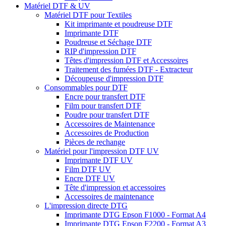
Matériel DTF & UV
Matériel DTF pour Textiles
Kit imprimante et poudreuse DTF
Imprimante DTF
Poudreuse et Séchage DTF
RIP d'impression DTF
Têtes d'impression DTF et Accessoires
Traitement des fumées DTF - Extracteur
Découpeuse d'impression DTF
Consommables pour DTF
Encre pour transfert DTF
Film pour transfert DTF
Poudre pour transfert DTF
Accessoires de Maintenance
Accessoires de Production
Pièces de rechange
Matériel pour l'impression DTF UV
Imprimante DTF UV
Film DTF UV
Encre DTF UV
Tête d'impression et accessoires
Accessoires de maintenance
L'impression directe DTG
Imprimante DTG Epson F1000 - Format A4
Imprimante DTG Epson F2200 - Format A3