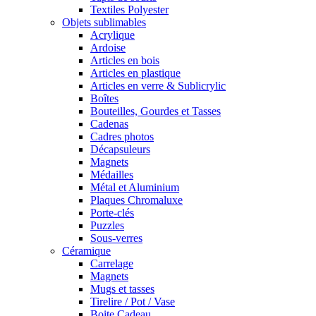
Textiles Polyester
Objets sublimables
Acrylique
Ardoise
Articles en bois
Articles en plastique
Articles en verre & Sublicrylic
Boîtes
Bouteilles, Gourdes et Tasses
Cadenas
Cadres photos
Décapsuleurs
Magnets
Médailles
Métal et Aluminium
Plaques Chromaluxe
Porte-clés
Puzzles
Sous-verres
Céramique
Carrelage
Magnets
Mugs et tasses
Tirelire / Pot / Vase
Boite Cadeau