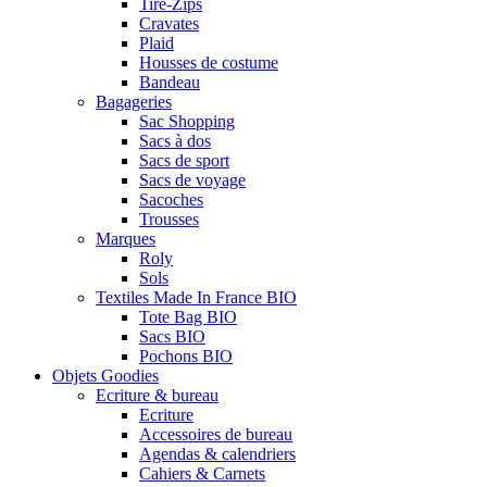
Tire-Zips
Cravates
Plaid
Housses de costume
Bandeau
Bagageries
Sac Shopping
Sacs à dos
Sacs de sport
Sacs de voyage
Sacoches
Trousses
Marques
Roly
Sols
Textiles Made In France BIO
Tote Bag BIO
Sacs BIO
Pochons BIO
Objets Goodies
Ecriture & bureau
Ecriture
Accessoires de bureau
Agendas & calendriers
Cahiers & Carnets