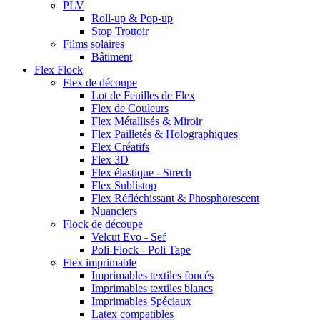
PLV
Roll-up & Pop-up
Stop Trottoir
Films solaires
Bâtiment
Flex Flock
Flex de découpe
Lot de Feuilles de Flex
Flex de Couleurs
Flex Métallisés & Miroir
Flex Pailletés & Holographiques
Flex Créatifs
Flex 3D
Flex élastique - Strech
Flex Sublistop
Flex Réfléchissant & Phosphorescent
Nuanciers
Flock de découpe
Velcut Evo - Sef
Poli-Flock - Poli Tape
Flex imprimable
Imprimables textiles foncés
Imprimables textiles blancs
Imprimables Spéciaux
Latex compatibles