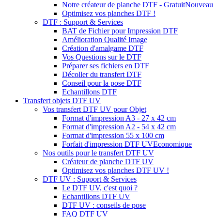
Notre créateur de planche DTF - Gratuit
Nouveau
Optimisez vos planches DTF !
DTF : Support & Services
BAT de Fichier pour Impression DTF
Amélioration Qualité Image
Création d'amalgame DTF
Vos Questions sur le DTF
Préparer ses fichiers en DTF
Décoller du transfert DTF
Conseil pour la pose DTF
Echantillons DTF
Transfert objets DTF UV
Vos transfert DTF UV pour Objet
Format d'impression A3 - 27 x 42 cm
Format d'impression A2 - 54 x 42 cm
Format d'impression 55 x 100 cm
Forfait d'impression DTF UV
Economique
Nos outils pour le transfert DTF UV
Créateur de planche DTF UV
Optimisez vos planches DTF UV !
DTF UV : Support & Services
Le DTF UV, c'est quoi ?
Echantillons DTF UV
DTF UV : conseils de pose
FAQ DTF UV