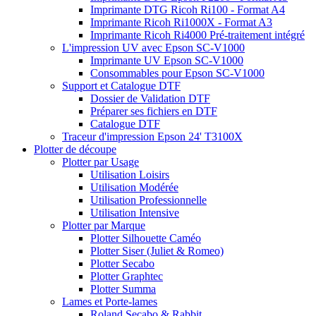
Imprimante DTG Ricoh Ri100 - Format A4
Imprimante Ricoh Ri1000X - Format A3
Imprimante Ricoh Ri4000 Pré-traitement intégré
L'impression UV avec Epson SC-V1000
Imprimante UV Epson SC-V1000
Consommables pour Epson SC-V1000
Support et Catalogue DTF
Dossier de Validation DTF
Préparer ses fichiers en DTF
Catalogue DTF
Traceur d'impression Epson 24' T3100X
Plotter de découpe
Plotter par Usage
Utilisation Loisirs
Utilisation Modérée
Utilisation Professionnelle
Utilisation Intensive
Plotter par Marque
Plotter Silhouette Caméo
Plotter Siser (Juliet & Romeo)
Plotter Secabo
Plotter Graphtec
Plotter Summa
Lames et Porte-lames
Roland Secabo & Rabbit