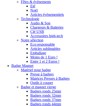
Fêtes & événements
Eté
Noël
Articles événementiels
Technologie
Audio & Son
Chargeurs & Batteries
Clé USB
Accessoires high-tech
Notre sélection
Eco-responsable
Articles sublimables
Emballage
Moins de 1 Euro !
Entre 1 et 2 Euros !
Badge Magnet
Matériel pour badge
Presse à badges
Matrices Presses à Badges
Outils à couper
Badge et magnet vierge
Badges ronds 25mm
Badges ronds 32mm
Badges ronds 37mm
Badges ronds 44mm