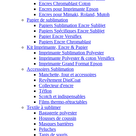
Encres Chromablast Coton
Encres pour Imprimante Epson
Encres pour Mimaki, Roland, Mutoh
Papier de sublimation
Papiers Sublimation Encre Sublijet
Papiers Spécifiques Encre Sublijet
Papier Encre Versiflex
Papiers Encre Chromablast
Kit Imprimante, Encre & Papier
Imprimante Sublimation Polyester
Imprimante Polyester & coton Versiflex
Imprimante Grand Format Epson
Accessoires Sublimation
Manchette, four et accessoires
Revêtement DigiCoat
Collecteur d'encre
Téflon
Scotch et indispensables
Films thermo-rétractables
Textile à sublimer
Bagagerie polyester
Housses de coussin
Masques barrières
Peluches
Tapis de souris