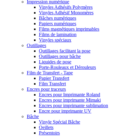
Impression numérique
Vinyles Adhésifs Polymères
Vinyles Adhésif Monomères
Bâches numériques
Papiers numériques
Films magnétiques imprimables
Films de lamination
Vinyles spéciaux
Outillages
Outillages facilitant la pose
Outillages pour bâche
Liquides de pose
Porte-Rouleaux et Dérouleurs
Film de Transfert - Tape
Papier Transfert
Film Transfert
Encres pour traceurs
Encres pour Imprimante Roland
Encres pour imprimante Mimaki
Encres pour imprimante sublimation
Encre pour imprimante UV
Bâche
Vinyle Spécial Bâche
Oeillets
Présentoirs