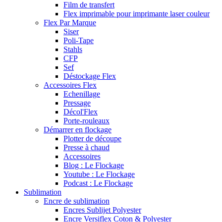
Film de transfert
Flex imprimable pour imprimante laser couleur
Flex Par Marque
Siser
Poli-Tape
Stahls
CFP
Sef
Déstockage Flex
Accessoires Flex
Echenillage
Pressage
Décol'Flex
Porte-rouleaux
Démarrer en flockage
Plotter de découpe
Presse à chaud
Accessoires
Blog : Le Flockage
Youtube : Le Flockage
Podcast : Le Flockage
Sublimation
Encre de sublimation
Encres Sublijet Polyester
Encre Versiflex Coton & Polyester