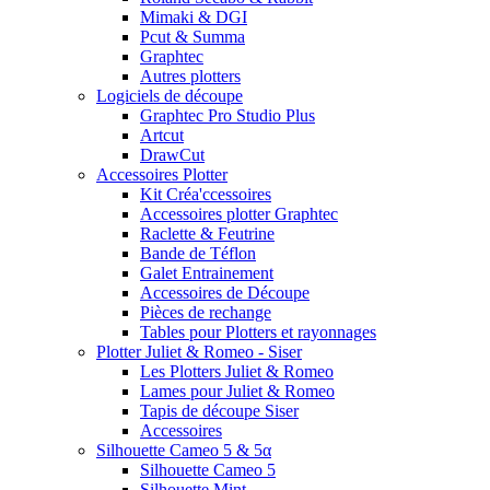
Mimaki & DGI
Pcut & Summa
Graphtec
Autres plotters
Logiciels de découpe
Graphtec Pro Studio Plus
Artcut
DrawCut
Accessoires Plotter
Kit Créa'ccessoires
Accessoires plotter Graphtec
Raclette & Feutrine
Bande de Téflon
Galet Entrainement
Accessoires de Découpe
Pièces de rechange
Tables pour Plotters et rayonnages
Plotter Juliet & Romeo - Siser
Les Plotters Juliet & Romeo
Lames pour Juliet & Romeo
Tapis de découpe Siser
Accessoires
Silhouette Cameo 5 & 5α
Silhouette Cameo 5
Silhouette Mint