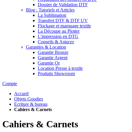
Dossier de Validation DTF
Blog : Tutoriels et Articles
La Sublimation
Transfert DTF & DTF UV
Flockage et marquage textile
La Découpe au Plotter
L'impression en DTG
Conseils & Astuces
Garanties & Location
Garantie Bronze
Garantie Argent
Garantie Or
Location Presse à textile
Produits Showroom
Compte
Accueil
Objets Goodies
Ecriture & bureau
Cahiers & Carnets
Cahiers & Carnets