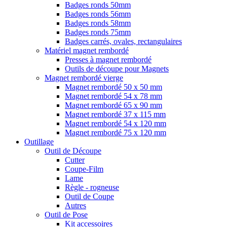
Badges ronds 50mm
Badges ronds 56mm
Badges ronds 58mm
Badges ronds 75mm
Badges carrés, ovales, rectangulaires
Matériel magnet rembordé
Presses à magnet rembordé
Outils de découpe pour Magnets
Magnet rembordé vierge
Magnet rembordé 50 x 50 mm
Magnet rembordé 54 x 78 mm
Magnet rembordé 65 x 90 mm
Magnet rembordé 37 x 115 mm
Magnet rembordé 54 x 120 mm
Magnet rembordé 75 x 120 mm
Outillage
Outil de Découpe
Cutter
Coupe-Film
Lame
Règle - rogneuse
Outil de Coupe
Autres
Outil de Pose
Kit accessoires