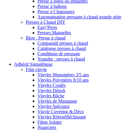
Presse à logos ou étiquettes
Presse à ballons
Presse à Chaussures
Automatisation pressage à chaud grande série
Presses à Chaud DIY
Easy'Press
Presses Manuelles
Blog : Presse à chaud
Comparatif presses à chaud
Catalogue presses à chaud
Conditions de pressage
Youtube : presses à chaud
Adhésif Signalétique
Film vinyle
Vinyles Monomères 3/5 ans
Vinyles Polymères 8/10 ans
Vinyles Coulés
Vinyles Dépoli
Vinyles Bâche
Vinyles de Masquage
Vinyles Spéciaux
Vinyle Covering & Déco
Vinyles Rétroréfléchissant
Films Solaire
Nuanciers