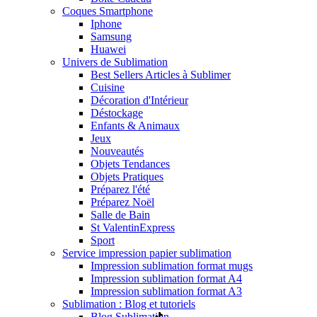
Coques Smartphone
Iphone
Samsung
Huawei
Univers de Sublimation
Best Sellers Articles à Sublimer
Cuisine
Décoration d'Intérieur
Déstockage
Enfants & Animaux
Jeux
Nouveautés
Objets Tendances
Objets Pratiques
Préparez l'été
Préparez Noël
Salle de Bain
St Valentin
Express
Sport
Service impression papier sublimation
Impression sublimation format mugs
Impression sublimation format A4
Impression sublimation format A3
Sublimation : Blog et tutoriels
Blog Sublimation