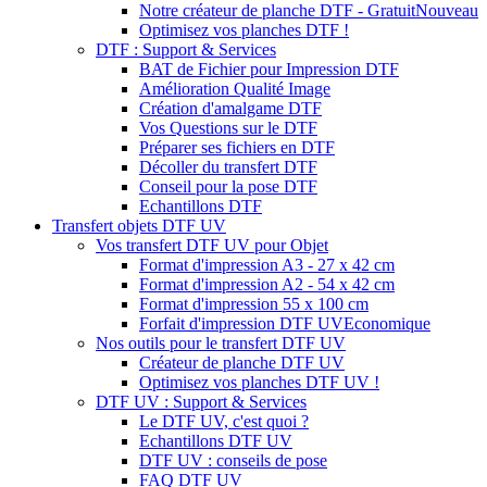
Notre créateur de planche DTF - Gratuit
Nouveau
Optimisez vos planches DTF !
DTF : Support & Services
BAT de Fichier pour Impression DTF
Amélioration Qualité Image
Création d'amalgame DTF
Vos Questions sur le DTF
Préparer ses fichiers en DTF
Décoller du transfert DTF
Conseil pour la pose DTF
Echantillons DTF
Transfert objets DTF UV
Vos transfert DTF UV pour Objet
Format d'impression A3 - 27 x 42 cm
Format d'impression A2 - 54 x 42 cm
Format d'impression 55 x 100 cm
Forfait d'impression DTF UV
Economique
Nos outils pour le transfert DTF UV
Créateur de planche DTF UV
Optimisez vos planches DTF UV !
DTF UV : Support & Services
Le DTF UV, c'est quoi ?
Echantillons DTF UV
DTF UV : conseils de pose
FAQ DTF UV