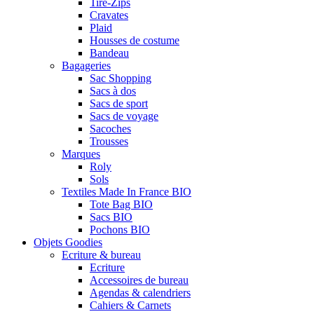
Tire-Zips
Cravates
Plaid
Housses de costume
Bandeau
Bagageries
Sac Shopping
Sacs à dos
Sacs de sport
Sacs de voyage
Sacoches
Trousses
Marques
Roly
Sols
Textiles Made In France BIO
Tote Bag BIO
Sacs BIO
Pochons BIO
Objets Goodies
Ecriture & bureau
Ecriture
Accessoires de bureau
Agendas & calendriers
Cahiers & Carnets