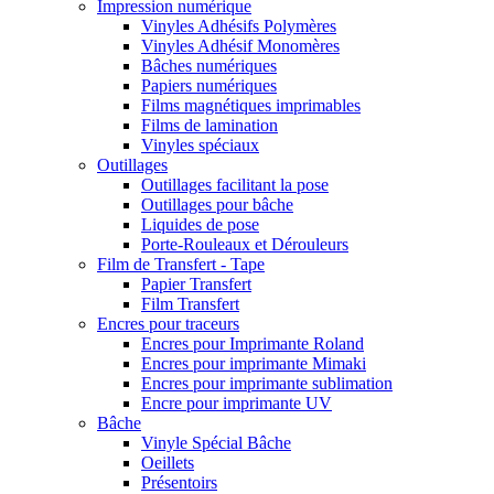
Impression numérique
Vinyles Adhésifs Polymères
Vinyles Adhésif Monomères
Bâches numériques
Papiers numériques
Films magnétiques imprimables
Films de lamination
Vinyles spéciaux
Outillages
Outillages facilitant la pose
Outillages pour bâche
Liquides de pose
Porte-Rouleaux et Dérouleurs
Film de Transfert - Tape
Papier Transfert
Film Transfert
Encres pour traceurs
Encres pour Imprimante Roland
Encres pour imprimante Mimaki
Encres pour imprimante sublimation
Encre pour imprimante UV
Bâche
Vinyle Spécial Bâche
Oeillets
Présentoirs