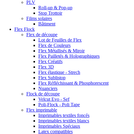
PLV
Roll-up & Pop-up
Stop Trottoir
Films solaires
Bâtiment
Flex Flock
Flex de découpe
Lot de Feuilles de Flex
Flex de Couleurs
Flex Métallisés & Miroir
Flex Pailletés & Holographiques
Flex Créatifs
Flex 3D
Flex élastique - Strech
Flex Sublistop
Flex Réfléchissant & Phosphorescent
Nuanciers
Flock de découpe
Velcut Evo - Sef
Poli-Flock - Poli Tape
Flex imprimable
Imprimables textiles foncés
Imprimables textiles blancs
Imprimables Spéciaux
Latex compatibles