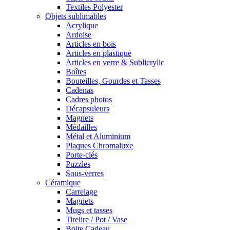
Textiles Polyester
Objets sublimables
Acrylique
Ardoise
Articles en bois
Articles en plastique
Articles en verre & Sublicrylic
Boîtes
Bouteilles, Gourdes et Tasses
Cadenas
Cadres photos
Décapsuleurs
Magnets
Médailles
Métal et Aluminium
Plaques Chromaluxe
Porte-clés
Puzzles
Sous-verres
Céramique
Carrelage
Magnets
Mugs et tasses
Tirelire / Pot / Vase
Boite Cadeau