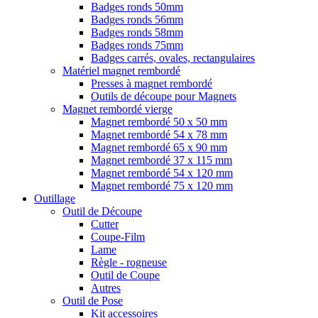
Badges ronds 50mm
Badges ronds 56mm
Badges ronds 58mm
Badges ronds 75mm
Badges carrés, ovales, rectangulaires
Matériel magnet rembordé
Presses à magnet rembordé
Outils de découpe pour Magnets
Magnet rembordé vierge
Magnet rembordé 50 x 50 mm
Magnet rembordé 54 x 78 mm
Magnet rembordé 65 x 90 mm
Magnet rembordé 37 x 115 mm
Magnet rembordé 54 x 120 mm
Magnet rembordé 75 x 120 mm
Outillage
Outil de Découpe
Cutter
Coupe-Film
Lame
Règle - rogneuse
Outil de Coupe
Autres
Outil de Pose
Kit accessoires