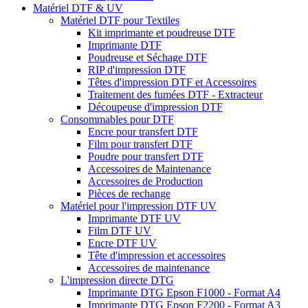
Matériel DTF & UV
Matériel DTF pour Textiles
Kit imprimante et poudreuse DTF
Imprimante DTF
Poudreuse et Séchage DTF
RIP d'impression DTF
Têtes d'impression DTF et Accessoires
Traitement des fumées DTF - Extracteur
Découpeuse d'impression DTF
Consommables pour DTF
Encre pour transfert DTF
Film pour transfert DTF
Poudre pour transfert DTF
Accessoires de Maintenance
Accessoires de Production
Pièces de rechange
Matériel pour l'impression DTF UV
Imprimante DTF UV
Film DTF UV
Encre DTF UV
Tête d'impression et accessoires
Accessoires de maintenance
L'impression directe DTG
Imprimante DTG Epson F1000 - Format A4
Imprimante DTG Epson F2200 - Format A3