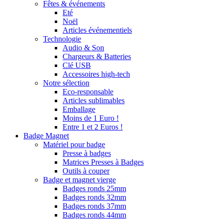
Fêtes & événements
Eté
Noël
Articles événementiels
Technologie
Audio & Son
Chargeurs & Batteries
Clé USB
Accessoires high-tech
Notre sélection
Eco-responsable
Articles sublimables
Emballage
Moins de 1 Euro !
Entre 1 et 2 Euros !
Badge Magnet
Matériel pour badge
Presse à badges
Matrices Presses à Badges
Outils à couper
Badge et magnet vierge
Badges ronds 25mm
Badges ronds 32mm
Badges ronds 37mm
Badges ronds 44mm