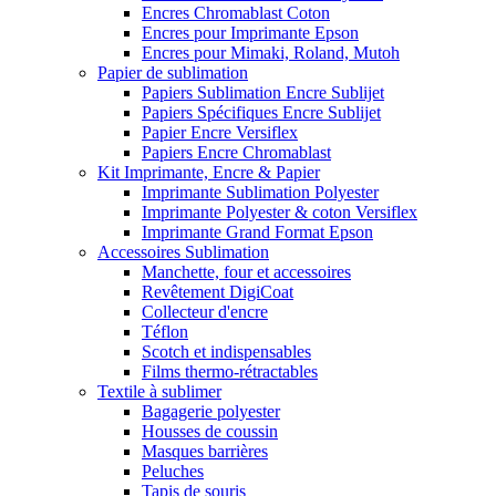
Encres Chromablast Coton
Encres pour Imprimante Epson
Encres pour Mimaki, Roland, Mutoh
Papier de sublimation
Papiers Sublimation Encre Sublijet
Papiers Spécifiques Encre Sublijet
Papier Encre Versiflex
Papiers Encre Chromablast
Kit Imprimante, Encre & Papier
Imprimante Sublimation Polyester
Imprimante Polyester & coton Versiflex
Imprimante Grand Format Epson
Accessoires Sublimation
Manchette, four et accessoires
Revêtement DigiCoat
Collecteur d'encre
Téflon
Scotch et indispensables
Films thermo-rétractables
Textile à sublimer
Bagagerie polyester
Housses de coussin
Masques barrières
Peluches
Tapis de souris