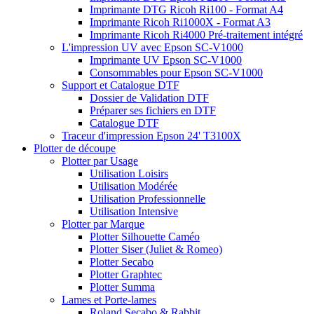
Imprimante DTG Ricoh Ri100 - Format A4
Imprimante Ricoh Ri1000X - Format A3
Imprimante Ricoh Ri4000 Pré-traitement intégré
L'impression UV avec Epson SC-V1000
Imprimante UV Epson SC-V1000
Consommables pour Epson SC-V1000
Support et Catalogue DTF
Dossier de Validation DTF
Préparer ses fichiers en DTF
Catalogue DTF
Traceur d'impression Epson 24' T3100X
Plotter de découpe
Plotter par Usage
Utilisation Loisirs
Utilisation Modérée
Utilisation Professionnelle
Utilisation Intensive
Plotter par Marque
Plotter Silhouette Caméo
Plotter Siser (Juliet & Romeo)
Plotter Secabo
Plotter Graphtec
Plotter Summa
Lames et Porte-lames
Roland Secabo & Rabbit