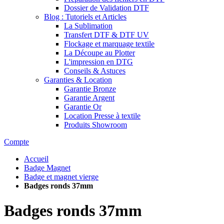
Dossier de Validation DTF
Blog : Tutoriels et Articles
La Sublimation
Transfert DTF & DTF UV
Flockage et marquage textile
La Découpe au Plotter
L'impression en DTG
Conseils & Astuces
Garanties & Location
Garantie Bronze
Garantie Argent
Garantie Or
Location Presse à textile
Produits Showroom
Compte
Accueil
Badge Magnet
Badge et magnet vierge
Badges ronds 37mm
Badges ronds 37mm