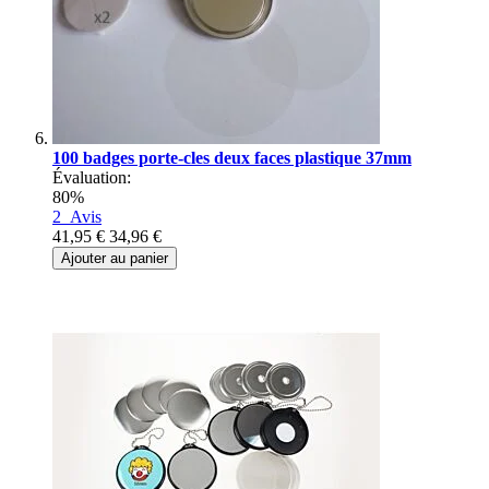
100 badges porte-cles deux faces plastique 37mm
Évaluation:
80%
2
Avis
41,95 €
34,96 €
Ajouter au panier