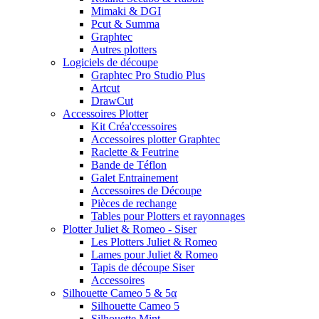
Mimaki & DGI
Pcut & Summa
Graphtec
Autres plotters
Logiciels de découpe
Graphtec Pro Studio Plus
Artcut
DrawCut
Accessoires Plotter
Kit Créa'ccessoires
Accessoires plotter Graphtec
Raclette & Feutrine
Bande de Téflon
Galet Entrainement
Accessoires de Découpe
Pièces de rechange
Tables pour Plotters et rayonnages
Plotter Juliet & Romeo - Siser
Les Plotters Juliet & Romeo
Lames pour Juliet & Romeo
Tapis de découpe Siser
Accessoires
Silhouette Cameo 5 & 5α
Silhouette Cameo 5
Silhouette Mint