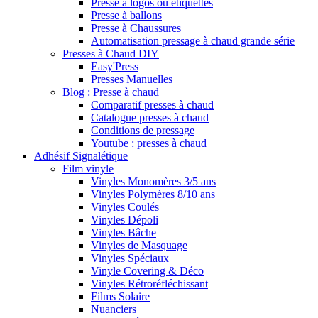
Presse à logos ou étiquettes
Presse à ballons
Presse à Chaussures
Automatisation pressage à chaud grande série
Presses à Chaud DIY
Easy'Press
Presses Manuelles
Blog : Presse à chaud
Comparatif presses à chaud
Catalogue presses à chaud
Conditions de pressage
Youtube : presses à chaud
Adhésif Signalétique
Film vinyle
Vinyles Monomères 3/5 ans
Vinyles Polymères 8/10 ans
Vinyles Coulés
Vinyles Dépoli
Vinyles Bâche
Vinyles de Masquage
Vinyles Spéciaux
Vinyle Covering & Déco
Vinyles Rétroréfléchissant
Films Solaire
Nuanciers