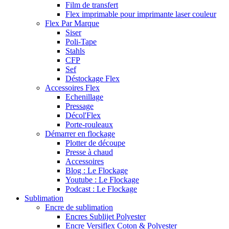
Film de transfert
Flex imprimable pour imprimante laser couleur
Flex Par Marque
Siser
Poli-Tape
Stahls
CFP
Sef
Déstockage Flex
Accessoires Flex
Echenillage
Pressage
Décol'Flex
Porte-rouleaux
Démarrer en flockage
Plotter de découpe
Presse à chaud
Accessoires
Blog : Le Flockage
Youtube : Le Flockage
Podcast : Le Flockage
Sublimation
Encre de sublimation
Encres Sublijet Polyester
Encre Versiflex Coton & Polyester