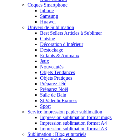
Coques Smartphone
Iphone
Samsung
Huawei
Univers de Sublimation
Best Sellers Articles à Sublimer
Cuisine
Décoration d'Intérieur
Déstockage
Enfants & Animaux
Jeux
Nouveautés
Objets Tendances
Objets Pratiques
Préparez l'été
Préparez Noël
Salle de Bain
St Valentin
Express
Sport
Service impression papier sublimation
Impression sublimation format mugs
Impression sublimation format A4
Impression sublimation format A3
Sublimation : Blog et tutoriels
Blog Sublimation