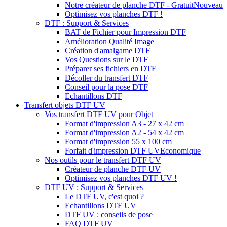
Notre créateur de planche DTF - Gratuit
Nouveau
Optimisez vos planches DTF !
DTF : Support & Services
BAT de Fichier pour Impression DTF
Amélioration Qualité Image
Création d'amalgame DTF
Vos Questions sur le DTF
Préparer ses fichiers en DTF
Décoller du transfert DTF
Conseil pour la pose DTF
Echantillons DTF
Transfert objets DTF UV
Vos transfert DTF UV pour Objet
Format d'impression A3 - 27 x 42 cm
Format d'impression A2 - 54 x 42 cm
Format d'impression 55 x 100 cm
Forfait d'impression DTF UV
Economique
Nos outils pour le transfert DTF UV
Créateur de planche DTF UV
Optimisez vos planches DTF UV !
DTF UV : Support & Services
Le DTF UV, c'est quoi ?
Echantillons DTF UV
DTF UV : conseils de pose
FAQ DTF UV