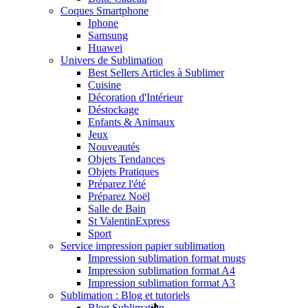
Coques Smartphone
Iphone
Samsung
Huawei
Univers de Sublimation
Best Sellers Articles à Sublimer
Cuisine
Décoration d'Intérieur
Déstockage
Enfants & Animaux
Jeux
Nouveautés
Objets Tendances
Objets Pratiques
Préparez l'été
Préparez Noël
Salle de Bain
St Valentin
Express
Sport
Service impression papier sublimation
Impression sublimation format mugs
Impression sublimation format A4
Impression sublimation format A3
Sublimation : Blog et tutoriels
Blog Sublimation