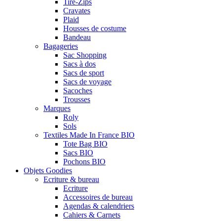
Tire-Zips
Cravates
Plaid
Housses de costume
Bandeau
Bagageries
Sac Shopping
Sacs à dos
Sacs de sport
Sacs de voyage
Sacoches
Trousses
Marques
Roly
Sols
Textiles Made In France BIO
Tote Bag BIO
Sacs BIO
Pochons BIO
Objets Goodies
Ecriture & bureau
Ecriture
Accessoires de bureau
Agendas & calendriers
Cahiers & Carnets