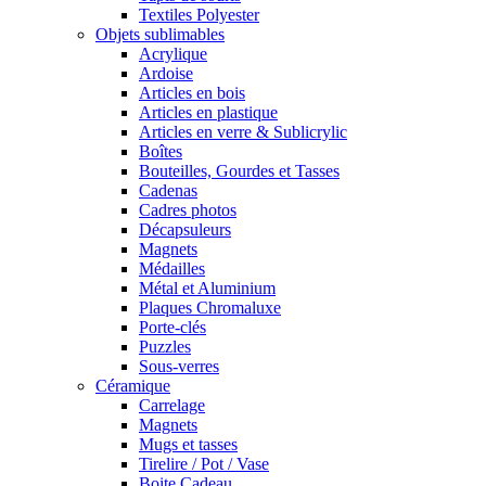
Textiles Polyester
Objets sublimables
Acrylique
Ardoise
Articles en bois
Articles en plastique
Articles en verre & Sublicrylic
Boîtes
Bouteilles, Gourdes et Tasses
Cadenas
Cadres photos
Décapsuleurs
Magnets
Médailles
Métal et Aluminium
Plaques Chromaluxe
Porte-clés
Puzzles
Sous-verres
Céramique
Carrelage
Magnets
Mugs et tasses
Tirelire / Pot / Vase
Boite Cadeau