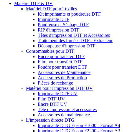
Matériel DTF & UV
Matériel DTF pour Textiles
Kit imprimante et poudreuse DTF
Imprimante DTF
Poudreuse et Séchage DTF
RIP d'impression DTF
Têtes d'impression DTF et Accessoires
Traitement des fumées DTF - Extracteur
Découpeuse d'impression DTF
Consommables pour DTF
Encre pour transfert DTF
Film pour transfert DTF
Poudre pour transfert DTF
Accessoires de Maintenance
Accessoires de Production
Pièces de rechange
Matériel pour l'impression DTF UV
Imprimante DTF UV
Film DTF UV
Encre DTF UV
Tête d'impression et accessoires
Accessoires de maintenance
L'impression directe DTG
Imprimante DTG Epson F1000 - Format A4
Imprimante DTG Epson F2200 - Format A3