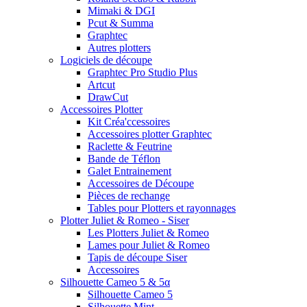
Mimaki & DGI
Pcut & Summa
Graphtec
Autres plotters
Logiciels de découpe
Graphtec Pro Studio Plus
Artcut
DrawCut
Accessoires Plotter
Kit Créa'ccessoires
Accessoires plotter Graphtec
Raclette & Feutrine
Bande de Téflon
Galet Entrainement
Accessoires de Découpe
Pièces de rechange
Tables pour Plotters et rayonnages
Plotter Juliet & Romeo - Siser
Les Plotters Juliet & Romeo
Lames pour Juliet & Romeo
Tapis de découpe Siser
Accessoires
Silhouette Cameo 5 & 5α
Silhouette Cameo 5
Silhouette Mint