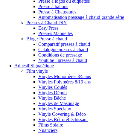
Presse à logos ou étiquettes
Presse à ballons
Presse à Chaussures
Automatisation pressage à chaud grande série
Presses à Chaud DIY
Easy'Press
Presses Manuelles
Blog : Presse à chaud
Comparatif presses à chaud
Catalogue presses à chaud
Conditions de pressage
Youtube : presses à chaud
Adhésif Signalétique
Film vinyle
Vinyles Monomères 3/5 ans
Vinyles Polymères 8/10 ans
Vinyles Coulés
Vinyles Dépoli
Vinyles Bâche
Vinyles de Masquage
Vinyles Spéciaux
Vinyle Covering & Déco
Vinyles Rétroréfléchissant
Films Solaire
Nuanciers