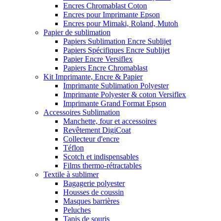
Encres Chromablast Coton
Encres pour Imprimante Epson
Encres pour Mimaki, Roland, Mutoh
Papier de sublimation
Papiers Sublimation Encre Sublijet
Papiers Spécifiques Encre Sublijet
Papier Encre Versiflex
Papiers Encre Chromablast
Kit Imprimante, Encre & Papier
Imprimante Sublimation Polyester
Imprimante Polyester & coton Versiflex
Imprimante Grand Format Epson
Accessoires Sublimation
Manchette, four et accessoires
Revêtement DigiCoat
Collecteur d'encre
Téflon
Scotch et indispensables
Films thermo-rétractables
Textile à sublimer
Bagagerie polyester
Housses de coussin
Masques barrières
Peluches
Tapis de souris