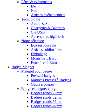
Fêtes & événements
Eté
Noël
Articles événementiels
Technologie
Audio & Son
Chargeurs & Batteries
Clé USB
Accessoires high-tech
Notre sélection
Eco-responsable
Articles sublimables
Emballage
Moins de 1 Euro !
Entre 1 et 2 Euros !
Badge Magnet
Matériel pour badge
Presse à badges
Matrices Presses à Badges
Outils à couper
Badge et magnet vierge
Badges ronds 25mm
Badges ronds 32mm
Badges ronds 37mm
Badges ronds 44mm