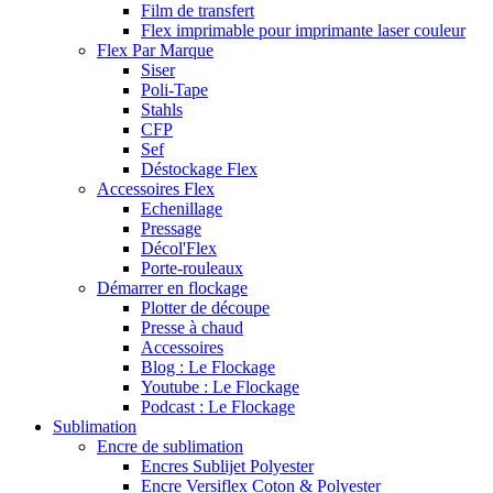
Film de transfert
Flex imprimable pour imprimante laser couleur
Flex Par Marque
Siser
Poli-Tape
Stahls
CFP
Sef
Déstockage Flex
Accessoires Flex
Echenillage
Pressage
Décol'Flex
Porte-rouleaux
Démarrer en flockage
Plotter de découpe
Presse à chaud
Accessoires
Blog : Le Flockage
Youtube : Le Flockage
Podcast : Le Flockage
Sublimation
Encre de sublimation
Encres Sublijet Polyester
Encre Versiflex Coton & Polyester