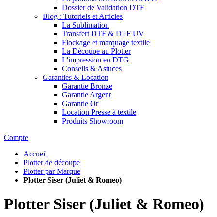
Dossier de Validation DTF
Blog : Tutoriels et Articles
La Sublimation
Transfert DTF & DTF UV
Flockage et marquage textile
La Découpe au Plotter
L'impression en DTG
Conseils & Astuces
Garanties & Location
Garantie Bronze
Garantie Argent
Garantie Or
Location Presse à textile
Produits Showroom
Compte
Accueil
Plotter de découpe
Plotter par Marque
Plotter Siser (Juliet & Romeo)
Plotter Siser (Juliet & Romeo)