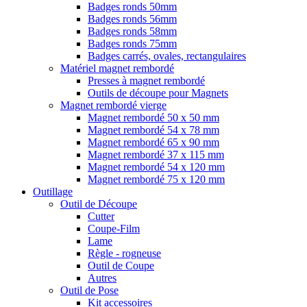
Badges ronds 50mm
Badges ronds 56mm
Badges ronds 58mm
Badges ronds 75mm
Badges carrés, ovales, rectangulaires
Matériel magnet rembordé
Presses à magnet rembordé
Outils de découpe pour Magnets
Magnet rembordé vierge
Magnet rembordé 50 x 50 mm
Magnet rembordé 54 x 78 mm
Magnet rembordé 65 x 90 mm
Magnet rembordé 37 x 115 mm
Magnet rembordé 54 x 120 mm
Magnet rembordé 75 x 120 mm
Outillage
Outil de Découpe
Cutter
Coupe-Film
Lame
Règle - rogneuse
Outil de Coupe
Autres
Outil de Pose
Kit accessoires