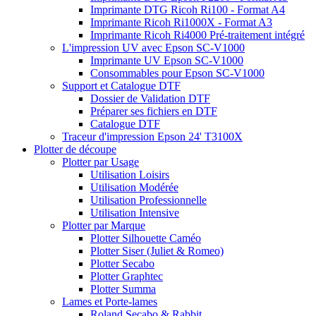
Imprimante DTG Ricoh Ri100 - Format A4
Imprimante Ricoh Ri1000X - Format A3
Imprimante Ricoh Ri4000 Pré-traitement intégré
L'impression UV avec Epson SC-V1000
Imprimante UV Epson SC-V1000
Consommables pour Epson SC-V1000
Support et Catalogue DTF
Dossier de Validation DTF
Préparer ses fichiers en DTF
Catalogue DTF
Traceur d'impression Epson 24' T3100X
Plotter de découpe
Plotter par Usage
Utilisation Loisirs
Utilisation Modérée
Utilisation Professionnelle
Utilisation Intensive
Plotter par Marque
Plotter Silhouette Caméo
Plotter Siser (Juliet & Romeo)
Plotter Secabo
Plotter Graphtec
Plotter Summa
Lames et Porte-lames
Roland Secabo & Rabbit