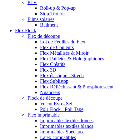
PLV
Roll-up & Pop-up
Stop Trottoir
Films solaires
Bâtiment
Flex Flock
Flex de découpe
Lot de Feuilles de Flex
Flex de Couleurs
Flex Métallisés & Miroir
Flex Pailletés & Holographiques
Flex Créatifs
Flex 3D
Flex élastique - Strech
Flex Sublistop
Flex Réfléchissant & Phosphorescent
Nuanciers
Flock de découpe
Velcut Evo - Sef
Poli-Flock - Poli Tape
Flex imprimable
Imprimables textiles foncés
Imprimables textiles blancs
Imprimables Spéciaux
Latex compatibles