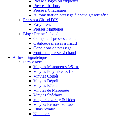
Presse à logos ou étiquettes
Presse à ballons
Presse à Chaussures
Automatisation pressage à chaud grande série
Presses à Chaud DIY
Easy'Press
Presses Manuelles
Blog : Presse à chaud
Comparatif presses à chaud
Catalogue presses à chaud
Conditions de pressage
Youtube : presses à chaud
Adhésif Signalétique
Film vinyle
Vinyles Monomères 3/5 ans
Vinyles Polymères 8/10 ans
Vinyles Coulés
Vinyles Dépoli
Vinyles Bâche
Vinyles de Masquage
Vinyles Spéciaux
Vinyle Covering & Déco
Vinyles Rétroréfléchissant
Films Solaire
Nuanciers