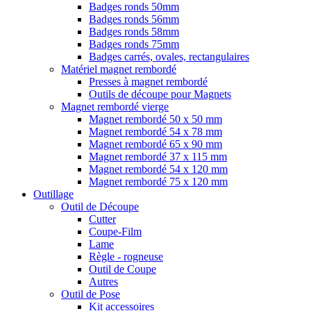
Badges ronds 50mm
Badges ronds 56mm
Badges ronds 58mm
Badges ronds 75mm
Badges carrés, ovales, rectangulaires
Matériel magnet rembordé
Presses à magnet rembordé
Outils de découpe pour Magnets
Magnet rembordé vierge
Magnet rembordé 50 x 50 mm
Magnet rembordé 54 x 78 mm
Magnet rembordé 65 x 90 mm
Magnet rembordé 37 x 115 mm
Magnet rembordé 54 x 120 mm
Magnet rembordé 75 x 120 mm
Outillage
Outil de Découpe
Cutter
Coupe-Film
Lame
Règle - rogneuse
Outil de Coupe
Autres
Outil de Pose
Kit accessoires