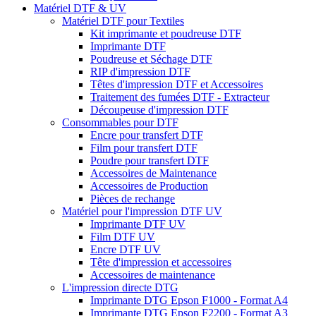
Matériel DTF & UV
Matériel DTF pour Textiles
Kit imprimante et poudreuse DTF
Imprimante DTF
Poudreuse et Séchage DTF
RIP d'impression DTF
Têtes d'impression DTF et Accessoires
Traitement des fumées DTF - Extracteur
Découpeuse d'impression DTF
Consommables pour DTF
Encre pour transfert DTF
Film pour transfert DTF
Poudre pour transfert DTF
Accessoires de Maintenance
Accessoires de Production
Pièces de rechange
Matériel pour l'impression DTF UV
Imprimante DTF UV
Film DTF UV
Encre DTF UV
Tête d'impression et accessoires
Accessoires de maintenance
L'impression directe DTG
Imprimante DTG Epson F1000 - Format A4
Imprimante DTG Epson F2200 - Format A3