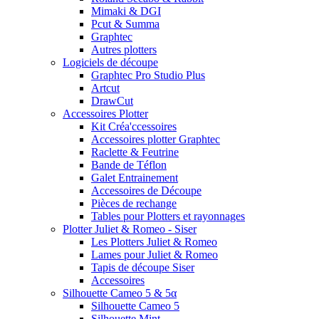
Mimaki & DGI
Pcut & Summa
Graphtec
Autres plotters
Logiciels de découpe
Graphtec Pro Studio Plus
Artcut
DrawCut
Accessoires Plotter
Kit Créa'ccessoires
Accessoires plotter Graphtec
Raclette & Feutrine
Bande de Téflon
Galet Entrainement
Accessoires de Découpe
Pièces de rechange
Tables pour Plotters et rayonnages
Plotter Juliet & Romeo - Siser
Les Plotters Juliet & Romeo
Lames pour Juliet & Romeo
Tapis de découpe Siser
Accessoires
Silhouette Cameo 5 & 5α
Silhouette Cameo 5
Silhouette Mint