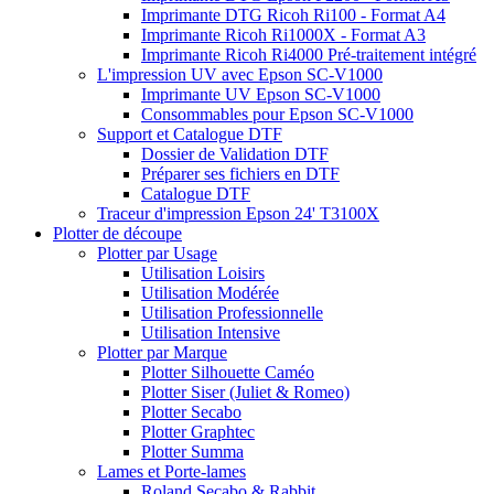
Imprimante DTG Ricoh Ri100 - Format A4
Imprimante Ricoh Ri1000X - Format A3
Imprimante Ricoh Ri4000 Pré-traitement intégré
L'impression UV avec Epson SC-V1000
Imprimante UV Epson SC-V1000
Consommables pour Epson SC-V1000
Support et Catalogue DTF
Dossier de Validation DTF
Préparer ses fichiers en DTF
Catalogue DTF
Traceur d'impression Epson 24' T3100X
Plotter de découpe
Plotter par Usage
Utilisation Loisirs
Utilisation Modérée
Utilisation Professionnelle
Utilisation Intensive
Plotter par Marque
Plotter Silhouette Caméo
Plotter Siser (Juliet & Romeo)
Plotter Secabo
Plotter Graphtec
Plotter Summa
Lames et Porte-lames
Roland Secabo & Rabbit