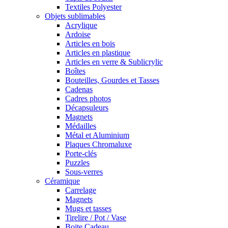
Textiles Polyester
Objets sublimables
Acrylique
Ardoise
Articles en bois
Articles en plastique
Articles en verre & Sublicrylic
Boîtes
Bouteilles, Gourdes et Tasses
Cadenas
Cadres photos
Décapsuleurs
Magnets
Médailles
Métal et Aluminium
Plaques Chromaluxe
Porte-clés
Puzzles
Sous-verres
Céramique
Carrelage
Magnets
Mugs et tasses
Tirelire / Pot / Vase
Boite Cadeau