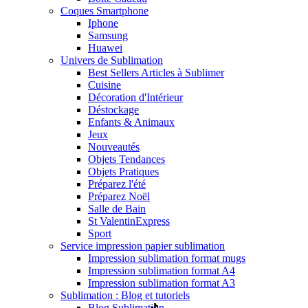
Coques Smartphone
Iphone
Samsung
Huawei
Univers de Sublimation
Best Sellers Articles à Sublimer
Cuisine
Décoration d'Intérieur
Déstockage
Enfants & Animaux
Jeux
Nouveautés
Objets Tendances
Objets Pratiques
Préparez l'été
Préparez Noël
Salle de Bain
St Valentin
Express
Sport
Service impression papier sublimation
Impression sublimation format mugs
Impression sublimation format A4
Impression sublimation format A3
Sublimation : Blog et tutoriels
Blog Sublimation