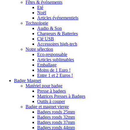
Fêtes & événements
Eté
Noël
Articles événementiels
Technologie
Audio & Son
Chargeurs & Batteries
Clé USB
Accessoires high-tech
Notre sélection
Eco-responsable
Articles sublimables
Emballage
Moins de 1 Euro !
Entre 1 et 2 Euros !
Badge Magnet
Matériel pour badge
Presse à badges
Matrices Presses à Badges
Outils à couper
Badge et magnet vierge
Badges ronds 25mm
Badges ronds 32mm
Badges ronds 37mm
Badges ronds 44mm