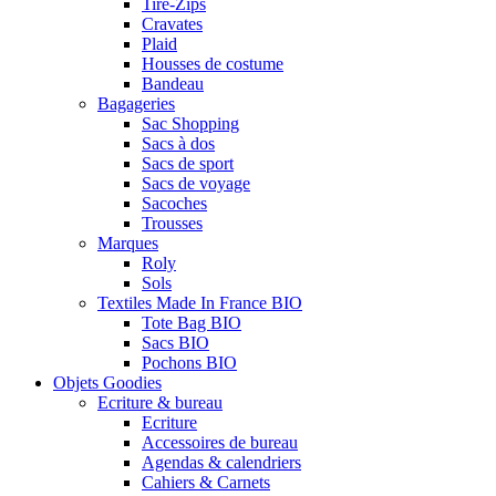
Tire-Zips
Cravates
Plaid
Housses de costume
Bandeau
Bagageries
Sac Shopping
Sacs à dos
Sacs de sport
Sacs de voyage
Sacoches
Trousses
Marques
Roly
Sols
Textiles Made In France BIO
Tote Bag BIO
Sacs BIO
Pochons BIO
Objets Goodies
Ecriture & bureau
Ecriture
Accessoires de bureau
Agendas & calendriers
Cahiers & Carnets