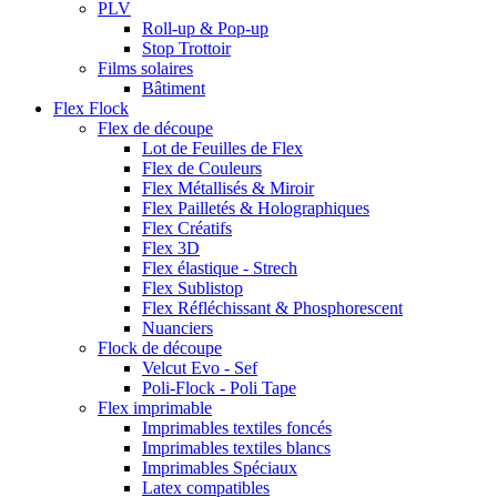
PLV
Roll-up & Pop-up
Stop Trottoir
Films solaires
Bâtiment
Flex Flock
Flex de découpe
Lot de Feuilles de Flex
Flex de Couleurs
Flex Métallisés & Miroir
Flex Pailletés & Holographiques
Flex Créatifs
Flex 3D
Flex élastique - Strech
Flex Sublistop
Flex Réfléchissant & Phosphorescent
Nuanciers
Flock de découpe
Velcut Evo - Sef
Poli-Flock - Poli Tape
Flex imprimable
Imprimables textiles foncés
Imprimables textiles blancs
Imprimables Spéciaux
Latex compatibles