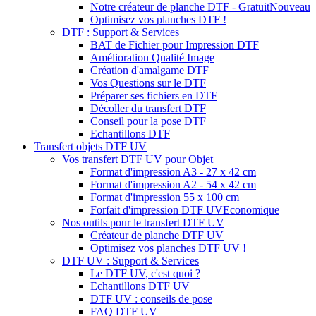
Notre créateur de planche DTF - Gratuit
Nouveau
Optimisez vos planches DTF !
DTF : Support & Services
BAT de Fichier pour Impression DTF
Amélioration Qualité Image
Création d'amalgame DTF
Vos Questions sur le DTF
Préparer ses fichiers en DTF
Décoller du transfert DTF
Conseil pour la pose DTF
Echantillons DTF
Transfert objets DTF UV
Vos transfert DTF UV pour Objet
Format d'impression A3 - 27 x 42 cm
Format d'impression A2 - 54 x 42 cm
Format d'impression 55 x 100 cm
Forfait d'impression DTF UV
Economique
Nos outils pour le transfert DTF UV
Créateur de planche DTF UV
Optimisez vos planches DTF UV !
DTF UV : Support & Services
Le DTF UV, c'est quoi ?
Echantillons DTF UV
DTF UV : conseils de pose
FAQ DTF UV