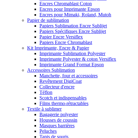
Encres Chromablast Coton
Encres pour Imprimante Epson
Encres pour Mimaki, Roland, Mutoh
Papier de sublimation
Papiers Sublimation Encre Sublijet
Papiers Spécifiques Encre Sublijet
Papier Encre Versiflex
Papiers Encre Chromablast
Kit Imprimante, Encre & Papier
Imprimante Sublimation Polyester
Imprimante Polyester & coton Versiflex
Imprimante Grand Format Epson
Accessoires Sublimation
Manchette, four et accessoires
Revêtement DigiCoat
Collecteur d'encre
Téflon
Scotch et indispensables
Films thermo-rétractables
Textile à sublimer
Bagagerie polyester
Housses de coussin
Masques barrières
Peluches
Tapis de souris