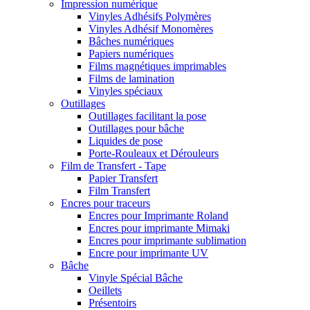
Impression numérique
Vinyles Adhésifs Polymères
Vinyles Adhésif Monomères
Bâches numériques
Papiers numériques
Films magnétiques imprimables
Films de lamination
Vinyles spéciaux
Outillages
Outillages facilitant la pose
Outillages pour bâche
Liquides de pose
Porte-Rouleaux et Dérouleurs
Film de Transfert - Tape
Papier Transfert
Film Transfert
Encres pour traceurs
Encres pour Imprimante Roland
Encres pour imprimante Mimaki
Encres pour imprimante sublimation
Encre pour imprimante UV
Bâche
Vinyle Spécial Bâche
Oeillets
Présentoirs