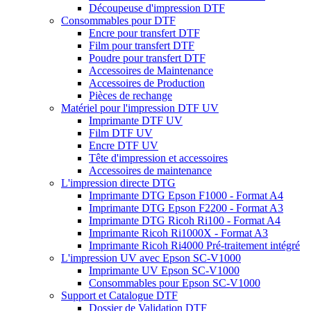
Découpeuse d'impression DTF
Consommables pour DTF
Encre pour transfert DTF
Film pour transfert DTF
Poudre pour transfert DTF
Accessoires de Maintenance
Accessoires de Production
Pièces de rechange
Matériel pour l'impression DTF UV
Imprimante DTF UV
Film DTF UV
Encre DTF UV
Tête d'impression et accessoires
Accessoires de maintenance
L'impression directe DTG
Imprimante DTG Epson F1000 - Format A4
Imprimante DTG Epson F2200 - Format A3
Imprimante DTG Ricoh Ri100 - Format A4
Imprimante Ricoh Ri1000X - Format A3
Imprimante Ricoh Ri4000 Pré-traitement intégré
L'impression UV avec Epson SC-V1000
Imprimante UV Epson SC-V1000
Consommables pour Epson SC-V1000
Support et Catalogue DTF
Dossier de Validation DTF