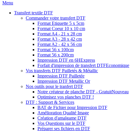
Menu
Transfert textile DTF
Commander votre transfert DTF
Format Etiquette 5 x 5cm
Format Coeur 10 x 10 cm
Format A4 - 21 x 28 cm
Format A3 - 28 x 42 cm
Format A2 - 42 x 56 cm
Format 56 x 100cm
Format 56 x 200cm
Impression DTF en 6H
Express
Forfait d'impression de transfert DTF
Economique
Vos transferts DTF Pailletés & Métallic
Impression DTF Pailletée
Impression DTF Metallic Or
Nos outils pour le tranfert DTF
Notre créateur de planche DTF - Gratuit
Nouveau
Optimisez vos planches DTF !
DTF : Support & Services
BAT de Fichier pour Impression DTF
Amélioration Qualité Image
Création d'amalgame DTF
Vos Questions sur le DTF
Préparer ses fichiers en DTF