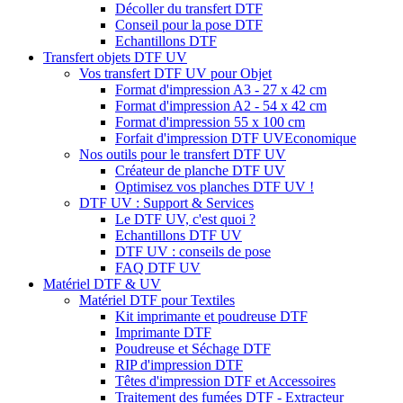
Décoller du transfert DTF
Conseil pour la pose DTF
Echantillons DTF
Transfert objets DTF UV
Vos transfert DTF UV pour Objet
Format d'impression A3 - 27 x 42 cm
Format d'impression A2 - 54 x 42 cm
Format d'impression 55 x 100 cm
Forfait d'impression DTF UV
Economique
Nos outils pour le transfert DTF UV
Créateur de planche DTF UV
Optimisez vos planches DTF UV !
DTF UV : Support & Services
Le DTF UV, c'est quoi ?
Echantillons DTF UV
DTF UV : conseils de pose
FAQ DTF UV
Matériel DTF & UV
Matériel DTF pour Textiles
Kit imprimante et poudreuse DTF
Imprimante DTF
Poudreuse et Séchage DTF
RIP d'impression DTF
Têtes d'impression DTF et Accessoires
Traitement des fumées DTF - Extracteur