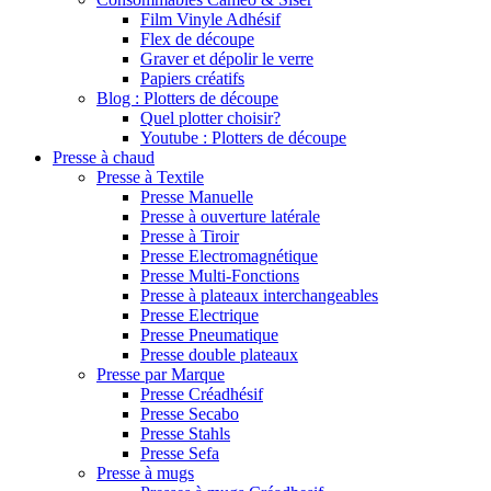
Film Vinyle Adhésif
Flex de découpe
Graver et dépolir le verre
Papiers créatifs
Blog : Plotters de découpe
Quel plotter choisir?
Youtube : Plotters de découpe
Presse à chaud
Presse à Textile
Presse Manuelle
Presse à ouverture latérale
Presse à Tiroir
Presse Electromagnétique
Presse Multi-Fonctions
Presse à plateaux interchangeables
Presse Electrique
Presse Pneumatique
Presse double plateaux
Presse par Marque
Presse Créadhésif
Presse Secabo
Presse Stahls
Presse Sefa
Presse à mugs