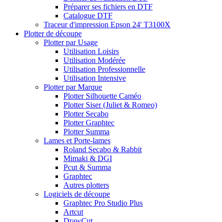
Préparer ses fichiers en DTF
Catalogue DTF
Traceur d'impression Epson 24' T3100X
Plotter de découpe
Plotter par Usage
Utilisation Loisirs
Utilisation Modérée
Utilisation Professionnelle
Utilisation Intensive
Plotter par Marque
Plotter Silhouette Caméo
Plotter Siser (Juliet & Romeo)
Plotter Secabo
Plotter Graphtec
Plotter Summa
Lames et Porte-lames
Roland Secabo & Rabbit
Mimaki & DGI
Pcut & Summa
Graphtec
Autres plotters
Logiciels de découpe
Graphtec Pro Studio Plus
Artcut
DrawCut