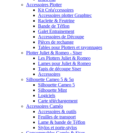
Accessoires Plotter
Kit Créa'ccessoires
Accessoires plotter Graphtec
Raclette & Feutrine
Bande de Téflon
Galet Entrainement
Accessoires de Découpe
Pièces de rechange
Tables pour Plotters et rayonnages
Plotter Juliet & Romeo - Siser
Les Plotters Juliet & Romeo
Lames pour Juliet & Romeo
Tapis de découpe Siser
Accessoires
Silhouette Cameo 5 & 5α
Silhouette Cameo 5
Silhouette Mint
Logiciels
Carte téléchargement
Accessoires Caméo
Accessoires & outils
Feuilles de transport
Lame & bande de Téflon
Stylos et porte-stylos
Consommables Caméo & Siser