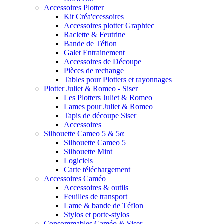
Accessoires Plotter
Kit Créa'ccessoires
Accessoires plotter Graphtec
Raclette & Feutrine
Bande de Téflon
Galet Entrainement
Accessoires de Découpe
Pièces de rechange
Tables pour Plotters et rayonnages
Plotter Juliet & Romeo - Siser
Les Plotters Juliet & Romeo
Lames pour Juliet & Romeo
Tapis de découpe Siser
Accessoires
Silhouette Cameo 5 & 5α
Silhouette Cameo 5
Silhouette Mint
Logiciels
Carte téléchargement
Accessoires Caméo
Accessoires & outils
Feuilles de transport
Lame & bande de Téflon
Stylos et porte-stylos
Consommables Caméo & Siser