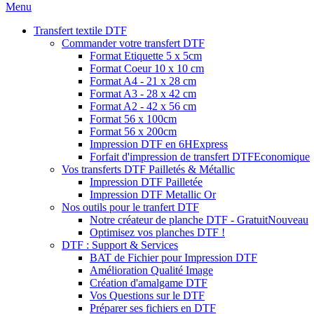
Menu
Transfert textile DTF
Commander votre transfert DTF
Format Etiquette 5 x 5cm
Format Coeur 10 x 10 cm
Format A4 - 21 x 28 cm
Format A3 - 28 x 42 cm
Format A2 - 42 x 56 cm
Format 56 x 100cm
Format 56 x 200cm
Impression DTF en 6H
Express
Forfait d'impression de transfert DTF
Economique
Vos transferts DTF Pailletés & Métallic
Impression DTF Pailletée
Impression DTF Metallic Or
Nos outils pour le tranfert DTF
Notre créateur de planche DTF - Gratuit
Nouveau
Optimisez vos planches DTF !
DTF : Support & Services
BAT de Fichier pour Impression DTF
Amélioration Qualité Image
Création d'amalgame DTF
Vos Questions sur le DTF
Préparer ses fichiers en DTF