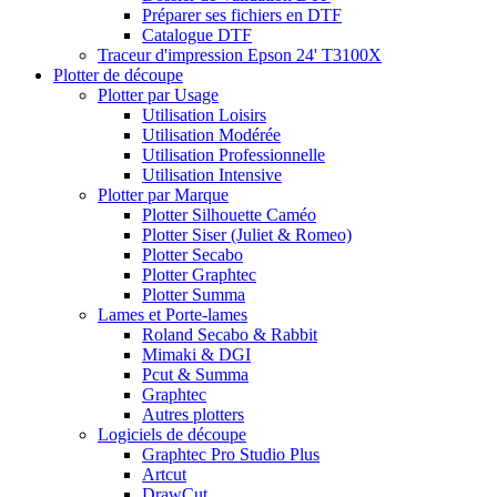
Préparer ses fichiers en DTF
Catalogue DTF
Traceur d'impression Epson 24' T3100X
Plotter de découpe
Plotter par Usage
Utilisation Loisirs
Utilisation Modérée
Utilisation Professionnelle
Utilisation Intensive
Plotter par Marque
Plotter Silhouette Caméo
Plotter Siser (Juliet & Romeo)
Plotter Secabo
Plotter Graphtec
Plotter Summa
Lames et Porte-lames
Roland Secabo & Rabbit
Mimaki & DGI
Pcut & Summa
Graphtec
Autres plotters
Logiciels de découpe
Graphtec Pro Studio Plus
Artcut
DrawCut