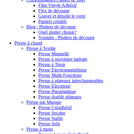
Film Vinyle Adhésif
Flex de découpe
Graver et dépolir le verre
Papiers créatifs
Blog : Plotters de découpe
Quel plotter choisir?
Youtube : Plotters de découpe
Presse à chaud
Presse à Textile
Presse Manuelle
Presse à ouverture latérale
Presse à Tiroir
Presse Electromagnétique
Presse Multi-Fonctions
Presse à plateaux interchangeables
Presse Electrique
Presse Pneumatique
Presse double plateaux
Presse par Marque
Presse Créadhésif
Presse Secabo
Presse Stahls
Presse Sefa
Presse à mugs