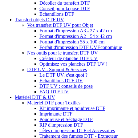
Décoller du transfert DTF
Conseil pour la pose DTF
Echantillons DTF
Transfert objets DTF UV
Vos transfert DTF UV pour Objet
Format d'impression A3 - 27 x 42 cm
Format d'impression A2 - 54 x 42 cm
Format d'impression 55 x 100 cm
Forfait d'impression DTF UV
Economique
Nos outils pour le transfert DTF UV
Créateur de planche DTF UV
Optimisez vos planches DTF UV !
DTF UV : Support & Services
Le DTF UV, c'est quoi ?
Echantillons DTF UV
DTF UV : conseils de pose
FAQ DTF UV
Matériel DTF & UV
Matériel DTF pour Textiles
Kit imprimante et poudreuse DTF
Imprimante DTF
Poudreuse et Séchage DTF
RIP d'impression DTF
Têtes d'impression DTF et Accessoires
Traitement des fumées DTF - Extracteur