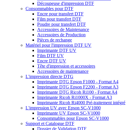
Découpeuse d'impression DTF
Consommables pour DTF
Encre pour transfert DTF
Film pour transfert DTF
Poudre pour transfert DTF
Accessoires de Maintenance
Accessoires de Production
Pièces de rechange
Matériel pour l'impression DTF UV
Imprimante DTF UV
Film DTF UV
Encre DTF UV
Tête d'impression et accessoires
Accessoires de maintenance
L'impression directe DTG
Imprimante DTG Epson F1000 - Format A4
Imprimante DTG Epson F2200 - Format A3
Imprimante DTG Ricoh Ri100 - Format A4
Imprimante Ricoh Ri1000X - Format A3
Imprimante Ricoh Ri4000 Pré-traitement intégré
L'impression UV avec Epson SC-V1000
Imprimante UV Epson SC-V1000
Consommables pour Epson SC-V1000
Support et Catalogue DTF
Dossier de Validation DTF