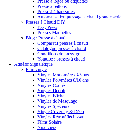
Presse à logos ou étiquettes
Presse à ballons
Presse à Chaussures
Automatisation pressage à chaud grande série
Presses à Chaud DIY
Easy'Press
Presses Manuelles
Blog : Presse à chaud
Comparatif presses à chaud
Catalogue presses à chaud
Conditions de pressage
Youtube : presses à chaud
Adhésif Signalétique
Film vinyle
Vinyles Monomères 3/5 ans
Vinyles Polymères 8/10 ans
Vinyles Coulés
Vinyles Dépoli
Vinyles Bâche
Vinyles de Masquage
Vinyles Spéciaux
Vinyle Covering & Déco
Vinyles Rétroréfléchissant
Films Solaire
Nuanciers