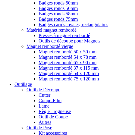
Badges ronds 50mm
Badges ronds 56mm
Badges ronds 58mm
Badges ronds 75mm
Badges carrés, ovales, rectangulaires
Matériel magnet rembordé
Presses à magnet rembordé
Outils de découpe pour Magnets
Magnet rembordé vierge
Magnet rembordé 50 x 50 mm
Magnet rembordé 54 x 78 mm
Magnet rembordé 65 x 90 mm
Magnet rembordé 37 x 115 mm
Magnet rembordé 54 x 120 mm
Magnet rembordé 75 x 120 mm
Outillage
Outil de Découpe
Cutter
Coupe-Film
Lame
Règle - rogneuse
Outil de Coupe
Autres
Outil de Pose
Kit accessoires