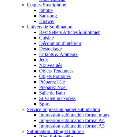
Coques Smartphone
Iphone
Samsung
Huawei
Univers de Sublimation
Best Sellers Articles à Sublimer
Cuisine
Décoration d'Intérieur
Déstockage
Enfants & Animaux
Jeux
Nouveautés
Objets Tendances
Objets Pratiques
Préparez l'été
Préparez Noël
Salle de Bain
St Valentin
Express
Sport
Service impression papier sublimation
Impression sublimation format mugs
Impression sublimation format A4
Impression sublimation format A3
Sublimation : Blog et tutoriels
Blog Sublimation