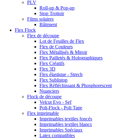
PLV
Roll-up & Pop-up
Stop Trottoir
Films solaires
Bâtiment
Flex Flock
Flex de découpe
Lot de Feuilles de Flex
Flex de Couleurs
Flex Métallisés & Miroir
Flex Pailletés & Holographiques
Flex Créatifs
Flex 3D
Flex élastique - Strech
Flex Sublistop
Flex Réfléchissant & Phosphorescent
Nuanciers
Flock de découpe
Velcut Evo - Sef
Poli-Flock - Poli Tape
Flex imprimable
Imprimables textiles foncés
Imprimables textiles blancs
Imprimables Spéciaux
Latex compatibles