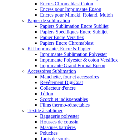
Encres Chromablast Coton
Encres pour Imprimante Epson
Encres pour Mimaki, Roland, Mutoh
Papier de sublimation
Papiers Sublimation Encre Sublijet
Papiers Spécifiques Encre Sublijet
Papier Encre Versiflex
Papiers Encre Chromablast
Kit Imprimante, Encre & Papier
Imprimante Sublimation Polyester
Imprimante Polyester & coton Versiflex
Imprimante Grand Format Epson
Accessoires Sublimation
Manchette, four et accessoires
Revêtement DigiCoat
Collecteur d'encre
Téflon
Scotch et indispensables
Films thermo-rétractables
Textile à sublimer
Bagagerie polyester
Housses de coussin
Masques barrières
Peluches
Tapis de souris