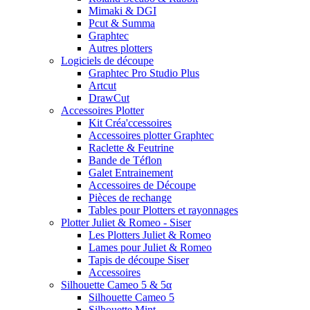
Mimaki & DGI
Pcut & Summa
Graphtec
Autres plotters
Logiciels de découpe
Graphtec Pro Studio Plus
Artcut
DrawCut
Accessoires Plotter
Kit Créa'ccessoires
Accessoires plotter Graphtec
Raclette & Feutrine
Bande de Téflon
Galet Entrainement
Accessoires de Découpe
Pièces de rechange
Tables pour Plotters et rayonnages
Plotter Juliet & Romeo - Siser
Les Plotters Juliet & Romeo
Lames pour Juliet & Romeo
Tapis de découpe Siser
Accessoires
Silhouette Cameo 5 & 5α
Silhouette Cameo 5
Silhouette Mint