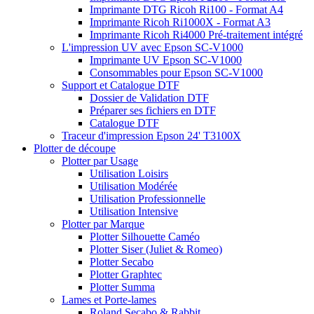
Imprimante DTG Ricoh Ri100 - Format A4
Imprimante Ricoh Ri1000X - Format A3
Imprimante Ricoh Ri4000 Pré-traitement intégré
L'impression UV avec Epson SC-V1000
Imprimante UV Epson SC-V1000
Consommables pour Epson SC-V1000
Support et Catalogue DTF
Dossier de Validation DTF
Préparer ses fichiers en DTF
Catalogue DTF
Traceur d'impression Epson 24' T3100X
Plotter de découpe
Plotter par Usage
Utilisation Loisirs
Utilisation Modérée
Utilisation Professionnelle
Utilisation Intensive
Plotter par Marque
Plotter Silhouette Caméo
Plotter Siser (Juliet & Romeo)
Plotter Secabo
Plotter Graphtec
Plotter Summa
Lames et Porte-lames
Roland Secabo & Rabbit