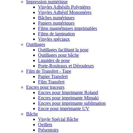
Impression numérique
Vinyles Adhésifs Polymères
Vinyles Adhésif Monomères
Bâches numériques
Papiers numériques
Films magnétiques imprimables
Films de lamination
Vinyles spéciaux
Outillages
Outillages facilitant la pose
Outillages pour bâche
Liquides de pose
Porte-Rouleaux et Dérouleurs
Film de Transfert - Tape
Papier Transfert
Film Transfert
Encres pour traceurs
Encres pour Imprimante Roland
Encres pour imprimante Mimaki
Encres pour imprimante sublimation
Encre pour imprimante UV
Bâche
Vinyle Spécial Bâche
Oeillets
Présentoirs