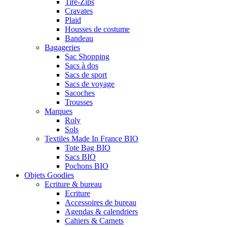
Tire-Zips
Cravates
Plaid
Housses de costume
Bandeau
Bagageries
Sac Shopping
Sacs à dos
Sacs de sport
Sacs de voyage
Sacoches
Trousses
Marques
Roly
Sols
Textiles Made In France BIO
Tote Bag BIO
Sacs BIO
Pochons BIO
Objets Goodies
Ecriture & bureau
Ecriture
Accessoires de bureau
Agendas & calendriers
Cahiers & Carnets