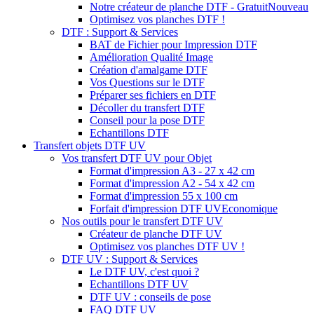
Notre créateur de planche DTF - Gratuit
Nouveau
Optimisez vos planches DTF !
DTF : Support & Services
BAT de Fichier pour Impression DTF
Amélioration Qualité Image
Création d'amalgame DTF
Vos Questions sur le DTF
Préparer ses fichiers en DTF
Décoller du transfert DTF
Conseil pour la pose DTF
Echantillons DTF
Transfert objets DTF UV
Vos transfert DTF UV pour Objet
Format d'impression A3 - 27 x 42 cm
Format d'impression A2 - 54 x 42 cm
Format d'impression 55 x 100 cm
Forfait d'impression DTF UV
Economique
Nos outils pour le transfert DTF UV
Créateur de planche DTF UV
Optimisez vos planches DTF UV !
DTF UV : Support & Services
Le DTF UV, c'est quoi ?
Echantillons DTF UV
DTF UV : conseils de pose
FAQ DTF UV