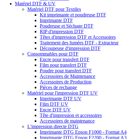
Matériel DTF & UV
Matériel DTF pour Textiles
Kit imprimante et poudreuse DTF
Imprimante DTF
Poudreuse et Séchage DTF
RIP d'impression DTF
Têtes d'impression DTF et Accessoires
Traitement des fumées DTF - Extracteur
Découpeuse d'impression DTF
Consommables pour DTF
Encre pour transfert DTF
Film pour transfert DTF
Poudre pour transfert DTF
Accessoires de Maintenance
Accessoires de Production
Pièces de rechange
Matériel pour l'impression DTF UV
Imprimante DTF UV
Film DTF UV
Encre DTF UV
Tête d'impression et accessoires
Accessoires de maintenance
L'impression directe DTG
Imprimante DTG Epson F1000 - Format A4
Imprimante DTG Epson F2200 - Format A3