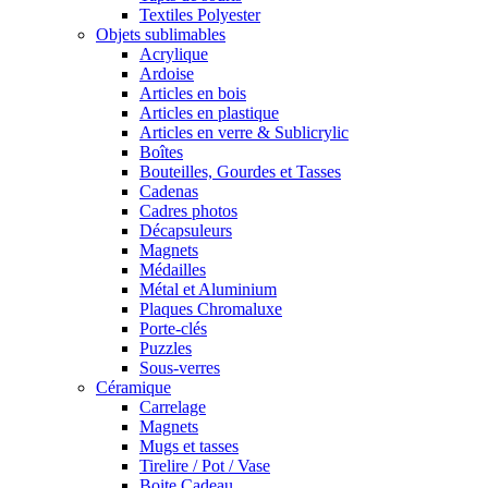
Textiles Polyester
Objets sublimables
Acrylique
Ardoise
Articles en bois
Articles en plastique
Articles en verre & Sublicrylic
Boîtes
Bouteilles, Gourdes et Tasses
Cadenas
Cadres photos
Décapsuleurs
Magnets
Médailles
Métal et Aluminium
Plaques Chromaluxe
Porte-clés
Puzzles
Sous-verres
Céramique
Carrelage
Magnets
Mugs et tasses
Tirelire / Pot / Vase
Boite Cadeau