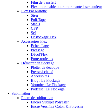
Film de transfert
Flex imprimable pour imprimante laser couleur
Flex Par Marque
Siser
Poli-Tape
Stahls
CFP
Sef
Déstockage Flex
Accessoires Flex
Echenillage
Pressage
Décol'Flex
Porte-rouleaux
Démarrer en flockage
Plotter de découpe
Presse à chaud
Accessoires
Blog : Le Flockage
Youtube : Le Flockage
Podcast : Le Flockage
Sublimation
Encre de sublimation
Encres Sublijet Polyester
Encre Versiflex Coton & Polyester