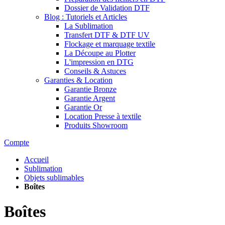
Dossier de Validation DTF
Blog : Tutoriels et Articles
La Sublimation
Transfert DTF & DTF UV
Flockage et marquage textile
La Découpe au Plotter
L'impression en DTG
Conseils & Astuces
Garanties & Location
Garantie Bronze
Garantie Argent
Garantie Or
Location Presse à textile
Produits Showroom
Compte
Accueil
Sublimation
Objets sublimables
Boîtes
Boîtes