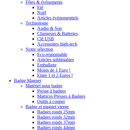
Fêtes & événements
Eté
Noël
Articles événementiels
Technologie
Audio & Son
Chargeurs & Batteries
Clé USB
Accessoires high-tech
Notre sélection
Eco-responsable
Articles sublimables
Emballage
Moins de 1 Euro !
Entre 1 et 2 Euros !
Badge Magnet
Matériel pour badge
Presse à badges
Matrices Presses à Badges
Outils à couper
Badge et magnet vierge
Badges ronds 25mm
Badges ronds 32mm
Badges ronds 37mm
Badges ronds 44mm