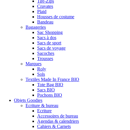
Tire-Zips
Cravates
Plaid
Housses de costume
Bandeau
Bagageries
Sac Shopping
Sacs à dos
Sacs de sport
Sacs de voyage
Sacoches
Trousses
Marques
Roly
Sols
Textiles Made In France BIO
Tote Bag BIO
Sacs BIO
Pochons BIO
Objets Goodies
Ecriture & bureau
Ecriture
Accessoires de bureau
Agendas & calendriers
Cahiers & Carnets