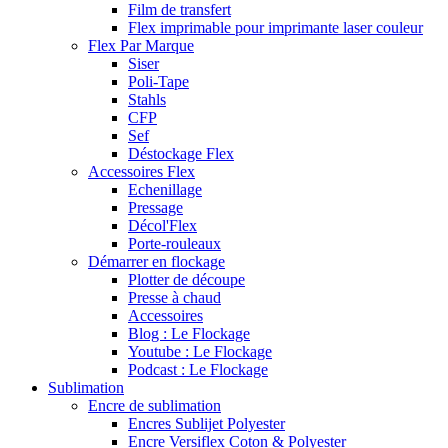
Film de transfert
Flex imprimable pour imprimante laser couleur
Flex Par Marque
Siser
Poli-Tape
Stahls
CFP
Sef
Déstockage Flex
Accessoires Flex
Echenillage
Pressage
Décol'Flex
Porte-rouleaux
Démarrer en flockage
Plotter de découpe
Presse à chaud
Accessoires
Blog : Le Flockage
Youtube : Le Flockage
Podcast : Le Flockage
Sublimation
Encre de sublimation
Encres Sublijet Polyester
Encre Versiflex Coton & Polyester