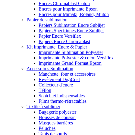
Encres Chromablast Coton
Encres pour Imprimante Epson
Encres pour Mimaki, Roland, Mutoh
Papier de sublimation
Papiers Sublimation Encre Sublijet
Papiers Spécifiques Encre Sublijet
Papier Encre Versiflex
Papiers Encre Chromablast
Kit Imprimante, Encre & Papier
Imprimante Sublimation Polyester
Imprimante Polyester & coton Versiflex
Imprimante Grand Format Epson
Accessoires Sublimation
Manchette, four et accessoires
Revêtement DigiCoat
Collecteur d'encre
Téflon
Scotch et indispensables
Films thermo-rétractables
Textile à sublimer
Bagagerie polyester
Housses de coussin
Masques barrières
Peluches
Tapis de souris