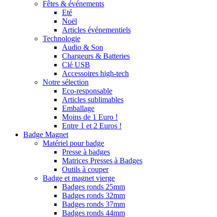
Fêtes & événements
Eté
Noël
Articles événementiels
Technologie
Audio & Son
Chargeurs & Batteries
Clé USB
Accessoires high-tech
Notre sélection
Eco-responsable
Articles sublimables
Emballage
Moins de 1 Euro !
Entre 1 et 2 Euros !
Badge Magnet
Matériel pour badge
Presse à badges
Matrices Presses à Badges
Outils à couper
Badge et magnet vierge
Badges ronds 25mm
Badges ronds 32mm
Badges ronds 37mm
Badges ronds 44mm