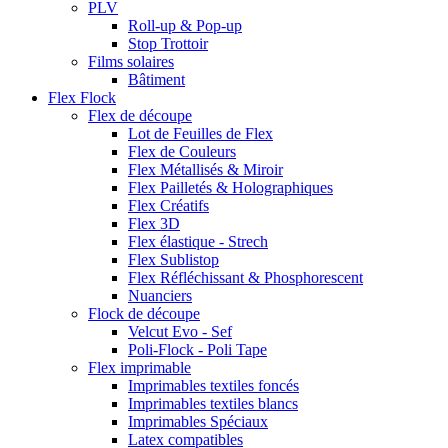
PLV
Roll-up & Pop-up
Stop Trottoir
Films solaires
Bâtiment
Flex Flock
Flex de découpe
Lot de Feuilles de Flex
Flex de Couleurs
Flex Métallisés & Miroir
Flex Pailletés & Holographiques
Flex Créatifs
Flex 3D
Flex élastique - Strech
Flex Sublistop
Flex Réfléchissant & Phosphorescent
Nuanciers
Flock de découpe
Velcut Evo - Sef
Poli-Flock - Poli Tape
Flex imprimable
Imprimables textiles foncés
Imprimables textiles blancs
Imprimables Spéciaux
Latex compatibles