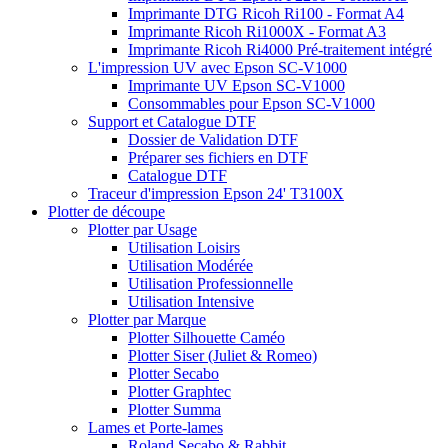
Imprimante DTG Ricoh Ri100 - Format A4
Imprimante Ricoh Ri1000X - Format A3
Imprimante Ricoh Ri4000 Pré-traitement intégré
L'impression UV avec Epson SC-V1000
Imprimante UV Epson SC-V1000
Consommables pour Epson SC-V1000
Support et Catalogue DTF
Dossier de Validation DTF
Préparer ses fichiers en DTF
Catalogue DTF
Traceur d'impression Epson 24' T3100X
Plotter de découpe
Plotter par Usage
Utilisation Loisirs
Utilisation Modérée
Utilisation Professionnelle
Utilisation Intensive
Plotter par Marque
Plotter Silhouette Caméo
Plotter Siser (Juliet & Romeo)
Plotter Secabo
Plotter Graphtec
Plotter Summa
Lames et Porte-lames
Roland Secabo & Rabbit