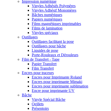
Impression numérique
Vinyles Adhésifs Polymères
Vinyles Adhésif Monomères
Bâches numériques
Papiers numériques
Films magnétiques imprimables
Films de lamination
Vinyles spéciaux
Outillages
Outillages facilitant la pose
Outillages pour bâche
Liquides de pose
Porte-Rouleaux et Dérouleurs
Film de Transfert - Tape
Papier Transfert
Film Transfert
Encres pour traceurs
Encres pour Imprimante Roland
Encres pour imprimante Mimaki
Encres pour imprimante sublimation
Encre pour imprimante UV
Bâche
Vinyle Spécial Bâche
Oeillets
Présentoirs