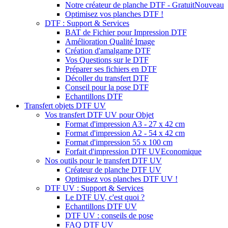
Notre créateur de planche DTF - Gratuit
Nouveau
Optimisez vos planches DTF !
DTF : Support & Services
BAT de Fichier pour Impression DTF
Amélioration Qualité Image
Création d'amalgame DTF
Vos Questions sur le DTF
Préparer ses fichiers en DTF
Décoller du transfert DTF
Conseil pour la pose DTF
Echantillons DTF
Transfert objets DTF UV
Vos transfert DTF UV pour Objet
Format d'impression A3 - 27 x 42 cm
Format d'impression A2 - 54 x 42 cm
Format d'impression 55 x 100 cm
Forfait d'impression DTF UV
Economique
Nos outils pour le transfert DTF UV
Créateur de planche DTF UV
Optimisez vos planches DTF UV !
DTF UV : Support & Services
Le DTF UV, c'est quoi ?
Echantillons DTF UV
DTF UV : conseils de pose
FAQ DTF UV