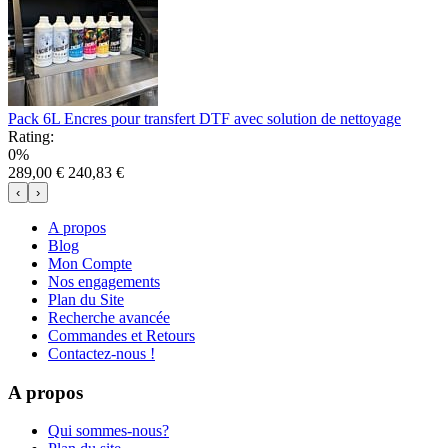
Pack 6L Encres pour transfert DTF avec solution de nettoyage
Rating:
0%
289,00 €
240,83 €
‹
›
A propos
Blog
Mon Compte
Nos engagements
Plan du Site
Recherche avancée
Commandes et Retours
Contactez-nous !
A propos
Qui sommes-nous?