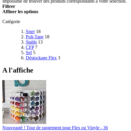
Impossible de trouver des produits correspondants à votre sélection.
Filtrer
Affiner les options
Catégorie
Siser
18
Poli-Tape
18
Stahls
13
CFP
7
Sef
5
Déstockage Flex
3
A l'affiche
Nouveauté ! Tour de rangement pour Flex ou Vinyle - 36