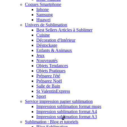
Coques Smartphone
Iphone
Samsung
Huawei
Univers de Sublimation
Best Sellers Articles à Sublimer
Cuisine
Décoration d'Intérieur
Déstockage
Enfants & Animaux
Jeux
Nouveautés
Objets Tendances
Objets Pratiques
Préparez l'été
Préparez Noël
Salle de Bain
St Valentin
Express
Sport
Service impression papier sublimation
Impression sublimation format mugs
Impression sublimation format A4
Impression sublimation format A3
Sublimation : Blog et tutoriels
Blog Sublimation