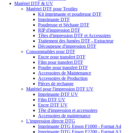
Matériel DTF & UV
Matériel DTF pour Textiles
Kit imprimante et poudreuse DTF
Imprimante DTF
Poudreuse et Séchage DTF
RIP d'impression DTF
Têtes d'impression DTF et Accessoires
Traitement des fumées DTF - Extracteur
Découpeuse d'impression DTF
Consommables pour DTF
Encre pour transfert DTF
Film pour transfert DTF
Poudre pour transfert DTF
Accessoires de Maintenance
Accessoires de Production
Pièces de rechange
Matériel pour l'impression DTF UV
Imprimante DTF UV
Film DTF UV
Encre DTF UV
Tête d'impression et accessoires
Accessoires de maintenance
L'impression directe DTG
Imprimante DTG Epson F1000 - Format A4
Imprimante DTG Epson F2200 - Format A3