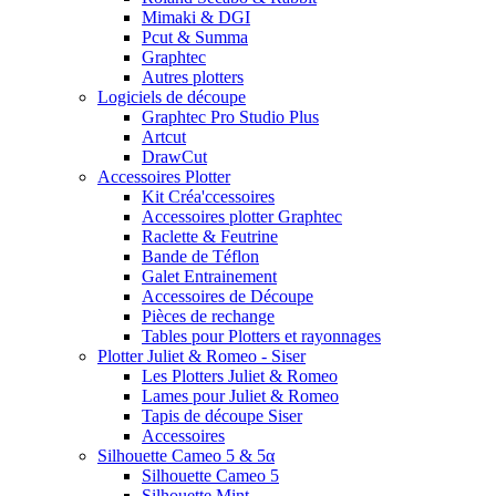
Mimaki & DGI
Pcut & Summa
Graphtec
Autres plotters
Logiciels de découpe
Graphtec Pro Studio Plus
Artcut
DrawCut
Accessoires Plotter
Kit Créa'ccessoires
Accessoires plotter Graphtec
Raclette & Feutrine
Bande de Téflon
Galet Entrainement
Accessoires de Découpe
Pièces de rechange
Tables pour Plotters et rayonnages
Plotter Juliet & Romeo - Siser
Les Plotters Juliet & Romeo
Lames pour Juliet & Romeo
Tapis de découpe Siser
Accessoires
Silhouette Cameo 5 & 5α
Silhouette Cameo 5
Silhouette Mint