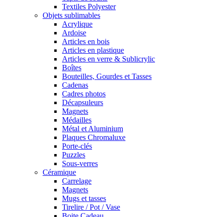
Textiles Polyester
Objets sublimables
Acrylique
Ardoise
Articles en bois
Articles en plastique
Articles en verre & Sublicrylic
Boîtes
Bouteilles, Gourdes et Tasses
Cadenas
Cadres photos
Décapsuleurs
Magnets
Médailles
Métal et Aluminium
Plaques Chromaluxe
Porte-clés
Puzzles
Sous-verres
Céramique
Carrelage
Magnets
Mugs et tasses
Tirelire / Pot / Vase
Boite Cadeau