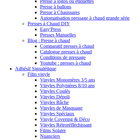
Presse à logos ou étiquettes
Presse à ballons
Presse à Chaussures
Automatisation pressage à chaud grande série
Presses à Chaud DIY
Easy'Press
Presses Manuelles
Blog : Presse à chaud
Comparatif presses à chaud
Catalogue presses à chaud
Conditions de pressage
Youtube : presses à chaud
Adhésif Signalétique
Film vinyle
Vinyles Monomères 3/5 ans
Vinyles Polymères 8/10 ans
Vinyles Coulés
Vinyles Dépoli
Vinyles Bâche
Vinyles de Masquage
Vinyles Spéciaux
Vinyle Covering & Déco
Vinyles Rétroréfléchissant
Films Solaire
Nuanciers