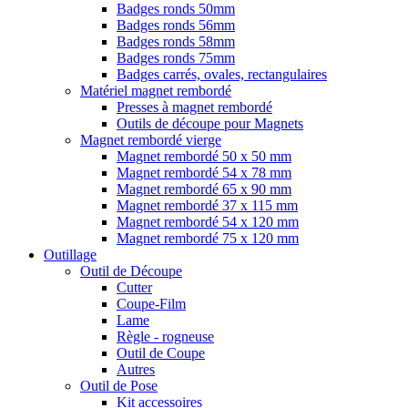
Badges ronds 50mm
Badges ronds 56mm
Badges ronds 58mm
Badges ronds 75mm
Badges carrés, ovales, rectangulaires
Matériel magnet rembordé
Presses à magnet rembordé
Outils de découpe pour Magnets
Magnet rembordé vierge
Magnet rembordé 50 x 50 mm
Magnet rembordé 54 x 78 mm
Magnet rembordé 65 x 90 mm
Magnet rembordé 37 x 115 mm
Magnet rembordé 54 x 120 mm
Magnet rembordé 75 x 120 mm
Outillage
Outil de Découpe
Cutter
Coupe-Film
Lame
Règle - rogneuse
Outil de Coupe
Autres
Outil de Pose
Kit accessoires