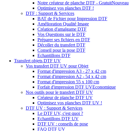
Notre créateur de planche DTF - Gratuit
Nouveau
Optimisez vos planches DTF !
DTF : Support & Services
BAT de Fichier pour Impression DTF
Amélioration Qualité Image
Création d'amalgame DTF
Vos Questions sur le DTF
Préparer ses fichiers en DTF
Décoller du transfert DTF
Conseil pour la pose DTF
Echantillons DTF
Transfert objets DTF UV
Vos transfert DTF UV pour Objet
Format d'impression A3 - 27 x 42 cm
Format d'impression A2 - 54 x 42 cm
Format d'impression 55 x 100 cm
Forfait d'impression DTF UV
Economique
Nos outils pour le transfert DTF UV
Créateur de planche DTF UV
Optimisez vos planches DTF UV !
DTF UV : Support & Services
Le DTF UV, c'est quoi ?
Echantillons DTF UV
DTF UV : conseils de pose
FAQ DTF UV