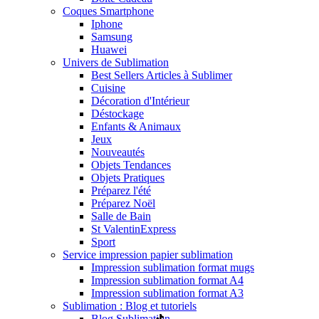
Coques Smartphone
Iphone
Samsung
Huawei
Univers de Sublimation
Best Sellers Articles à Sublimer
Cuisine
Décoration d'Intérieur
Déstockage
Enfants & Animaux
Jeux
Nouveautés
Objets Tendances
Objets Pratiques
Préparez l'été
Préparez Noël
Salle de Bain
St Valentin
Express
Sport
Service impression papier sublimation
Impression sublimation format mugs
Impression sublimation format A4
Impression sublimation format A3
Sublimation : Blog et tutoriels
Blog Sublimation