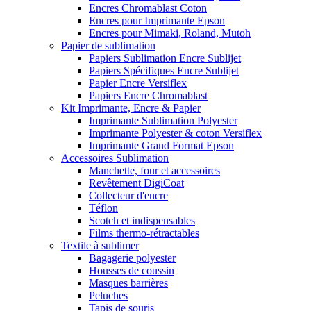
Encres Chromablast Coton
Encres pour Imprimante Epson
Encres pour Mimaki, Roland, Mutoh
Papier de sublimation
Papiers Sublimation Encre Sublijet
Papiers Spécifiques Encre Sublijet
Papier Encre Versiflex
Papiers Encre Chromablast
Kit Imprimante, Encre & Papier
Imprimante Sublimation Polyester
Imprimante Polyester & coton Versiflex
Imprimante Grand Format Epson
Accessoires Sublimation
Manchette, four et accessoires
Revêtement DigiCoat
Collecteur d'encre
Téflon
Scotch et indispensables
Films thermo-rétractables
Textile à sublimer
Bagagerie polyester
Housses de coussin
Masques barrières
Peluches
Tapis de souris