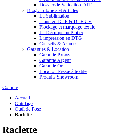
Dossier de Validation DTF
Blog : Tutoriels et Articles
La Sublimation
Transfert DTF & DTF UV
Flockage et marquage textile
La Découpe au Plotter
L'impression en DTG
Conseils & Astuces
Garanties & Location
Garantie Bronze
Garantie Argent
Garantie Or
Location Presse à textile
Produits Showroom
Compte
Accueil
Outillage
Outil de Pose
Raclette
Raclette