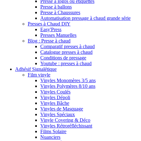
Presse à logos ou étiquettes
Presse à ballons
Presse à Chaussures
Automatisation pressage à chaud grande série
Presses à Chaud DIY
Easy'Press
Presses Manuelles
Blog : Presse à chaud
Comparatif presses à chaud
Catalogue presses à chaud
Conditions de pressage
Youtube : presses à chaud
Adhésif Signalétique
Film vinyle
Vinyles Monomères 3/5 ans
Vinyles Polymères 8/10 ans
Vinyles Coulés
Vinyles Dépoli
Vinyles Bâche
Vinyles de Masquage
Vinyles Spéciaux
Vinyle Covering & Déco
Vinyles Rétroréfléchissant
Films Solaire
Nuanciers