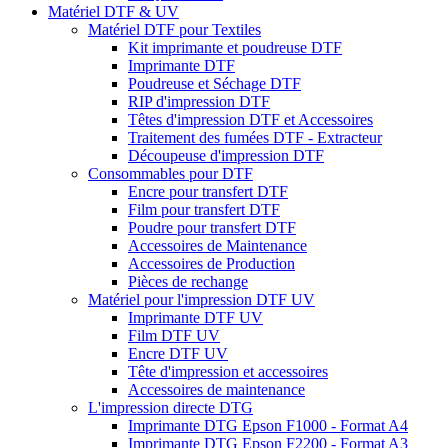
Matériel DTF & UV
Matériel DTF pour Textiles
Kit imprimante et poudreuse DTF
Imprimante DTF
Poudreuse et Séchage DTF
RIP d'impression DTF
Têtes d'impression DTF et Accessoires
Traitement des fumées DTF - Extracteur
Découpeuse d'impression DTF
Consommables pour DTF
Encre pour transfert DTF
Film pour transfert DTF
Poudre pour transfert DTF
Accessoires de Maintenance
Accessoires de Production
Pièces de rechange
Matériel pour l'impression DTF UV
Imprimante DTF UV
Film DTF UV
Encre DTF UV
Tête d'impression et accessoires
Accessoires de maintenance
L'impression directe DTG
Imprimante DTG Epson F1000 - Format A4
Imprimante DTG Epson F2200 - Format A3