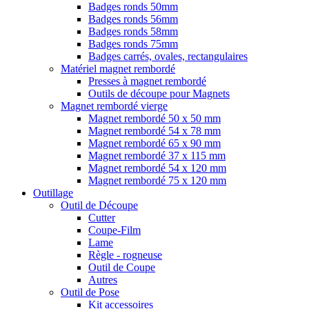
Badges ronds 50mm
Badges ronds 56mm
Badges ronds 58mm
Badges ronds 75mm
Badges carrés, ovales, rectangulaires
Matériel magnet rembordé
Presses à magnet rembordé
Outils de découpe pour Magnets
Magnet rembordé vierge
Magnet rembordé 50 x 50 mm
Magnet rembordé 54 x 78 mm
Magnet rembordé 65 x 90 mm
Magnet rembordé 37 x 115 mm
Magnet rembordé 54 x 120 mm
Magnet rembordé 75 x 120 mm
Outillage
Outil de Découpe
Cutter
Coupe-Film
Lame
Règle - rogneuse
Outil de Coupe
Autres
Outil de Pose
Kit accessoires