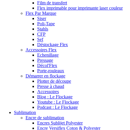
Film de transfert
Flex imprimable pour imprimante laser couleur
Flex Par Marque
Siser
Poli-Tape
Stahls
CFP
Sef
Déstockage Flex
Accessoires Flex
Echenillage
Pressage
Décol'Flex
Porte-rouleaux
Démarrer en flockage
Plotter de découpe
Presse à chaud
Accessoires
Blog : Le Flockage
Youtube : Le Flockage
Podcast : Le Flockage
Sublimation
Encre de sublimation
Encres Sublijet Polyester
Encre Versiflex Coton & Polyester