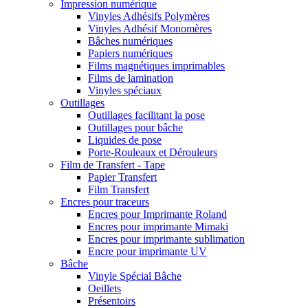
Impression numérique
Vinyles Adhésifs Polymères
Vinyles Adhésif Monomères
Bâches numériques
Papiers numériques
Films magnétiques imprimables
Films de lamination
Vinyles spéciaux
Outillages
Outillages facilitant la pose
Outillages pour bâche
Liquides de pose
Porte-Rouleaux et Dérouleurs
Film de Transfert - Tape
Papier Transfert
Film Transfert
Encres pour traceurs
Encres pour Imprimante Roland
Encres pour imprimante Mimaki
Encres pour imprimante sublimation
Encre pour imprimante UV
Bâche
Vinyle Spécial Bâche
Oeillets
Présentoirs