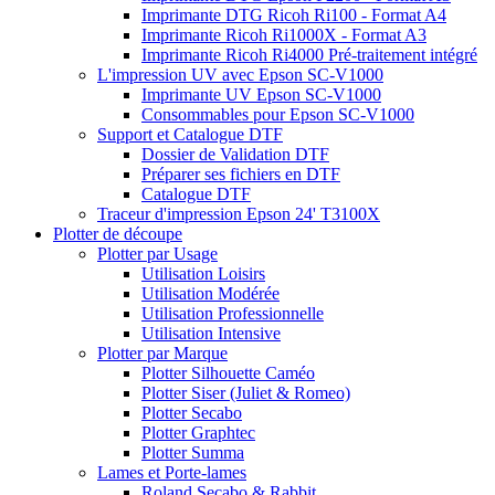
Imprimante DTG Ricoh Ri100 - Format A4
Imprimante Ricoh Ri1000X - Format A3
Imprimante Ricoh Ri4000 Pré-traitement intégré
L'impression UV avec Epson SC-V1000
Imprimante UV Epson SC-V1000
Consommables pour Epson SC-V1000
Support et Catalogue DTF
Dossier de Validation DTF
Préparer ses fichiers en DTF
Catalogue DTF
Traceur d'impression Epson 24' T3100X
Plotter de découpe
Plotter par Usage
Utilisation Loisirs
Utilisation Modérée
Utilisation Professionnelle
Utilisation Intensive
Plotter par Marque
Plotter Silhouette Caméo
Plotter Siser (Juliet & Romeo)
Plotter Secabo
Plotter Graphtec
Plotter Summa
Lames et Porte-lames
Roland Secabo & Rabbit