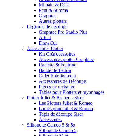
Mimaki & DGI
Pcut & Summa
Graphtec
Autres plotters
Logiciels de découpe
Graphtec Pro Studio Plus
Artcut
DrawCut
Accessoires Plotter
Kit Créa'ccessoires
Accessoires plotter Graphtec
Raclette & Feutrine
Bande de Téflon
Galet Entrainement
Accessoires de Découpe
Pièces de rechange
Tables pour Plotters et rayonnages
Plotter Juliet & Romeo - Siser
Les Plotters Juliet & Romeo
Lames pour Juliet & Romeo
Tapis de découpe Siser
Accessoires
Silhouette Cameo 5 & 5α
Silhouette Cameo 5
Silhouette Mint