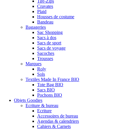
Tire-Zips
Cravates
Plaid
Housses de costume
Bandeau
Bagageries
Sac Shopping
Sacs à dos
Sacs de sport
Sacs de voyage
Sacoches
Trousses
Marques
Roly
Sols
Textiles Made In France BIO
Tote Bag BIO
Sacs BIO
Pochons BIO
Objets Goodies
Ecriture & bureau
Ecriture
Accessoires de bureau
Agendas & calendriers
Cahiers & Carnets