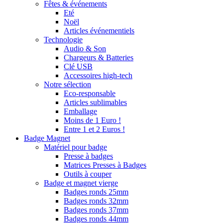
Fêtes & événements
Eté
Noël
Articles événementiels
Technologie
Audio & Son
Chargeurs & Batteries
Clé USB
Accessoires high-tech
Notre sélection
Eco-responsable
Articles sublimables
Emballage
Moins de 1 Euro !
Entre 1 et 2 Euros !
Badge Magnet
Matériel pour badge
Presse à badges
Matrices Presses à Badges
Outils à couper
Badge et magnet vierge
Badges ronds 25mm
Badges ronds 32mm
Badges ronds 37mm
Badges ronds 44mm