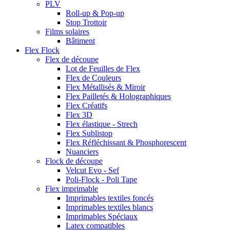
PLV
Roll-up & Pop-up
Stop Trottoir
Films solaires
Bâtiment
Flex Flock
Flex de découpe
Lot de Feuilles de Flex
Flex de Couleurs
Flex Métallisés & Miroir
Flex Pailletés & Holographiques
Flex Créatifs
Flex 3D
Flex élastique - Strech
Flex Sublistop
Flex Réfléchissant & Phosphorescent
Nuanciers
Flock de découpe
Velcut Evo - Sef
Poli-Flock - Poli Tape
Flex imprimable
Imprimables textiles foncés
Imprimables textiles blancs
Imprimables Spéciaux
Latex compatibles