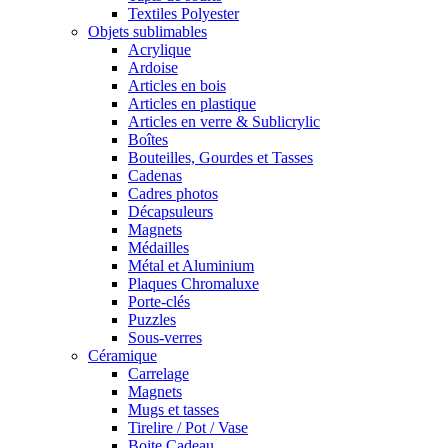
Textiles Polyester
Objets sublimables
Acrylique
Ardoise
Articles en bois
Articles en plastique
Articles en verre & Sublicrylic
Boîtes
Bouteilles, Gourdes et Tasses
Cadenas
Cadres photos
Décapsuleurs
Magnets
Médailles
Métal et Aluminium
Plaques Chromaluxe
Porte-clés
Puzzles
Sous-verres
Céramique
Carrelage
Magnets
Mugs et tasses
Tirelire / Pot / Vase
Boite Cadeau