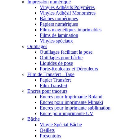
Impression numérique
Vinyles Adhésifs Polymères
Vinyles Adhésif Monomères
Bâches numériques
Papiers numériques
Films magnétiques imprimables
Films de lamination
Vinyles spéciaux
Outillages
Outillages facilitant la pose
Outillages pour bâche
Liquides de pose
Porte-Rouleaux et Dérouleurs
Film de Transfert - Tape
Papier Transfert
Film Transfert
Encres pour traceurs
Encres pour Imprimante Roland
Encres pour imprimante Mimaki
Encres pour imprimante sublimation
Encre pour imprimante UV
Bâche
Vinyle Spécial Bâche
Oeillets
Présentoirs