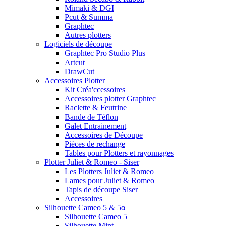
Mimaki & DGI
Pcut & Summa
Graphtec
Autres plotters
Logiciels de découpe
Graphtec Pro Studio Plus
Artcut
DrawCut
Accessoires Plotter
Kit Créa'ccessoires
Accessoires plotter Graphtec
Raclette & Feutrine
Bande de Téflon
Galet Entrainement
Accessoires de Découpe
Pièces de rechange
Tables pour Plotters et rayonnages
Plotter Juliet & Romeo - Siser
Les Plotters Juliet & Romeo
Lames pour Juliet & Romeo
Tapis de découpe Siser
Accessoires
Silhouette Cameo 5 & 5α
Silhouette Cameo 5
Silhouette Mint