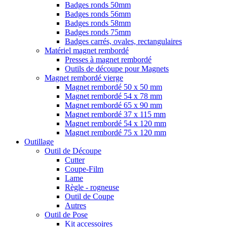
Badges ronds 50mm
Badges ronds 56mm
Badges ronds 58mm
Badges ronds 75mm
Badges carrés, ovales, rectangulaires
Matériel magnet rembordé
Presses à magnet rembordé
Outils de découpe pour Magnets
Magnet rembordé vierge
Magnet rembordé 50 x 50 mm
Magnet rembordé 54 x 78 mm
Magnet rembordé 65 x 90 mm
Magnet rembordé 37 x 115 mm
Magnet rembordé 54 x 120 mm
Magnet rembordé 75 x 120 mm
Outillage
Outil de Découpe
Cutter
Coupe-Film
Lame
Règle - rogneuse
Outil de Coupe
Autres
Outil de Pose
Kit accessoires