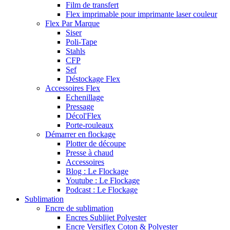
Film de transfert
Flex imprimable pour imprimante laser couleur
Flex Par Marque
Siser
Poli-Tape
Stahls
CFP
Sef
Déstockage Flex
Accessoires Flex
Echenillage
Pressage
Décol'Flex
Porte-rouleaux
Démarrer en flockage
Plotter de découpe
Presse à chaud
Accessoires
Blog : Le Flockage
Youtube : Le Flockage
Podcast : Le Flockage
Sublimation
Encre de sublimation
Encres Sublijet Polyester
Encre Versiflex Coton & Polyester