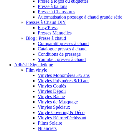
Presse à logos ou étiquettes
Presse à ballons
Presse à Chaussures
Automatisation pressage à chaud grande série
Presses à Chaud DIY
Easy'Press
Presses Manuelles
Blog : Presse à chaud
Comparatif presses à chaud
Catalogue presses à chaud
Conditions de pressage
Youtube : presses à chaud
Adhésif Signalétique
Film vinyle
Vinyles Monomères 3/5 ans
Vinyles Polymères 8/10 ans
Vinyles Coulés
Vinyles Dépoli
Vinyles Bâche
Vinyles de Masquage
Vinyles Spéciaux
Vinyle Covering & Déco
Vinyles Rétroréfléchissant
Films Solaire
Nuanciers