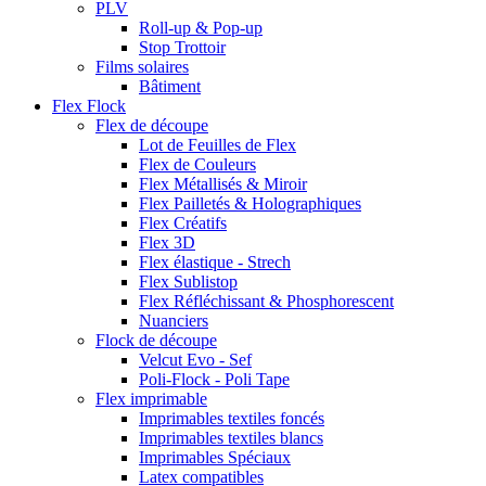
PLV
Roll-up & Pop-up
Stop Trottoir
Films solaires
Bâtiment
Flex Flock
Flex de découpe
Lot de Feuilles de Flex
Flex de Couleurs
Flex Métallisés & Miroir
Flex Pailletés & Holographiques
Flex Créatifs
Flex 3D
Flex élastique - Strech
Flex Sublistop
Flex Réfléchissant & Phosphorescent
Nuanciers
Flock de découpe
Velcut Evo - Sef
Poli-Flock - Poli Tape
Flex imprimable
Imprimables textiles foncés
Imprimables textiles blancs
Imprimables Spéciaux
Latex compatibles