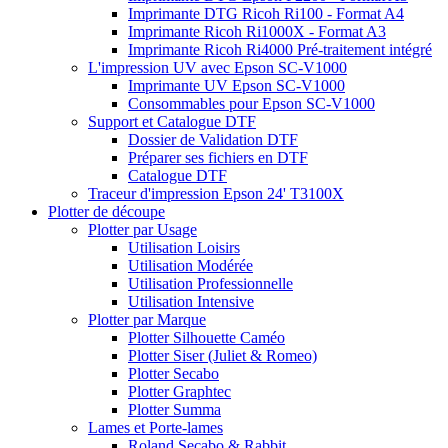
Imprimante DTG Ricoh Ri100 - Format A4
Imprimante Ricoh Ri1000X - Format A3
Imprimante Ricoh Ri4000 Pré-traitement intégré
L'impression UV avec Epson SC-V1000
Imprimante UV Epson SC-V1000
Consommables pour Epson SC-V1000
Support et Catalogue DTF
Dossier de Validation DTF
Préparer ses fichiers en DTF
Catalogue DTF
Traceur d'impression Epson 24' T3100X
Plotter de découpe
Plotter par Usage
Utilisation Loisirs
Utilisation Modérée
Utilisation Professionnelle
Utilisation Intensive
Plotter par Marque
Plotter Silhouette Caméo
Plotter Siser (Juliet & Romeo)
Plotter Secabo
Plotter Graphtec
Plotter Summa
Lames et Porte-lames
Roland Secabo & Rabbit