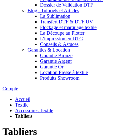
Dossier de Validation DTF
Blog : Tutoriels et Articles
La Sublimation
Transfert DTF & DTF UV
Flockage et marquage textile
La Découpe au Plotter
L'impression en DTG
Conseils & Astuces
Garanties & Location
Garantie Bronze
Garantie Argent
Garantie Or
Location Presse à textile
Produits Showroom
Compte
Accueil
Textile
Accessoires Textile
Tabliers
Tabliers