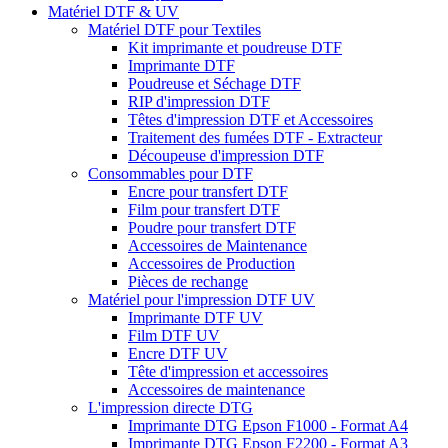
Matériel DTF & UV
Matériel DTF pour Textiles
Kit imprimante et poudreuse DTF
Imprimante DTF
Poudreuse et Séchage DTF
RIP d'impression DTF
Têtes d'impression DTF et Accessoires
Traitement des fumées DTF - Extracteur
Découpeuse d'impression DTF
Consommables pour DTF
Encre pour transfert DTF
Film pour transfert DTF
Poudre pour transfert DTF
Accessoires de Maintenance
Accessoires de Production
Pièces de rechange
Matériel pour l'impression DTF UV
Imprimante DTF UV
Film DTF UV
Encre DTF UV
Tête d'impression et accessoires
Accessoires de maintenance
L'impression directe DTG
Imprimante DTG Epson F1000 - Format A4
Imprimante DTG Epson F2200 - Format A3