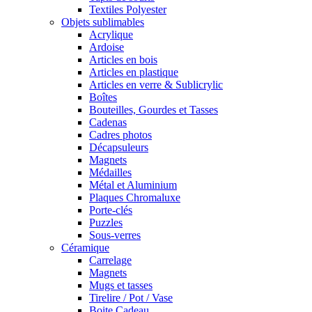
Textiles Polyester
Objets sublimables
Acrylique
Ardoise
Articles en bois
Articles en plastique
Articles en verre & Sublicrylic
Boîtes
Bouteilles, Gourdes et Tasses
Cadenas
Cadres photos
Décapsuleurs
Magnets
Médailles
Métal et Aluminium
Plaques Chromaluxe
Porte-clés
Puzzles
Sous-verres
Céramique
Carrelage
Magnets
Mugs et tasses
Tirelire / Pot / Vase
Boite Cadeau