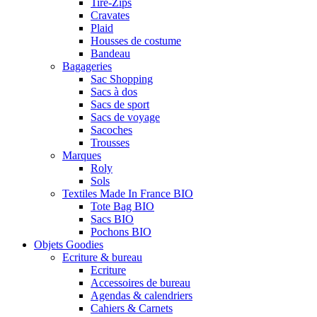
Tire-Zips
Cravates
Plaid
Housses de costume
Bandeau
Bagageries
Sac Shopping
Sacs à dos
Sacs de sport
Sacs de voyage
Sacoches
Trousses
Marques
Roly
Sols
Textiles Made In France BIO
Tote Bag BIO
Sacs BIO
Pochons BIO
Objets Goodies
Ecriture & bureau
Ecriture
Accessoires de bureau
Agendas & calendriers
Cahiers & Carnets