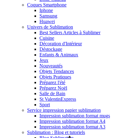
Coques Smartphone
Iphone
Samsung
Huawei
Univers de Sublimation
Best Sellers Articles à Sublimer
Cuisine
Décoration d'Intérieur
Déstockage
Enfants & Animaux
Jeux
Nouveautés
Objets Tendances
Objets Pratiques
Préparez l'été
Préparez Noël
Salle de Bain
St Valentin
Express
Sport
Service impression papier sublimation
Impression sublimation format mugs
Impression sublimation format A4
Impression sublimation format A3
Sublimation : Blog et tutoriels
Blog Sublimation