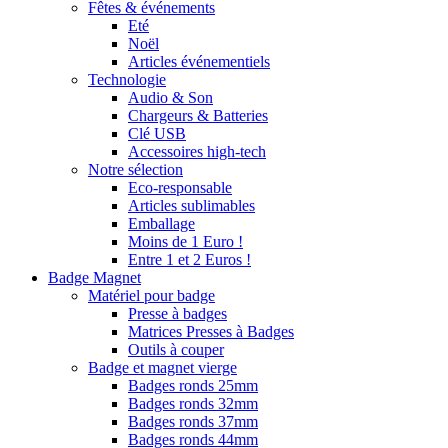
Fêtes & événements
Eté
Noël
Articles événementiels
Technologie
Audio & Son
Chargeurs & Batteries
Clé USB
Accessoires high-tech
Notre sélection
Eco-responsable
Articles sublimables
Emballage
Moins de 1 Euro !
Entre 1 et 2 Euros !
Badge Magnet
Matériel pour badge
Presse à badges
Matrices Presses à Badges
Outils à couper
Badge et magnet vierge
Badges ronds 25mm
Badges ronds 32mm
Badges ronds 37mm
Badges ronds 44mm