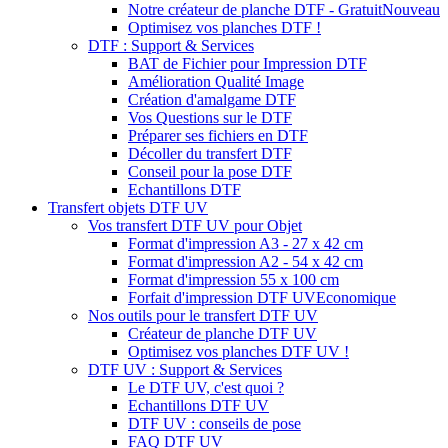
Notre créateur de planche DTF - Gratuit
Nouveau
Optimisez vos planches DTF !
DTF : Support & Services
BAT de Fichier pour Impression DTF
Amélioration Qualité Image
Création d'amalgame DTF
Vos Questions sur le DTF
Préparer ses fichiers en DTF
Décoller du transfert DTF
Conseil pour la pose DTF
Echantillons DTF
Transfert objets DTF UV
Vos transfert DTF UV pour Objet
Format d'impression A3 - 27 x 42 cm
Format d'impression A2 - 54 x 42 cm
Format d'impression 55 x 100 cm
Forfait d'impression DTF UV
Economique
Nos outils pour le transfert DTF UV
Créateur de planche DTF UV
Optimisez vos planches DTF UV !
DTF UV : Support & Services
Le DTF UV, c'est quoi ?
Echantillons DTF UV
DTF UV : conseils de pose
FAQ DTF UV