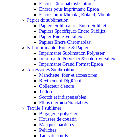
Encres Chromablast Coton
Encres pour Imprimante Epson
Encres pour Mimaki, Roland, Mutoh
Papier de sublimation
Papiers Sublimation Encre Sublijet
Papiers Spécifiques Encre Sublijet
Papier Encre Versiflex
Papiers Encre Chromablast
Kit Imprimante, Encre & Papier
Imprimante Sublimation Polyester
Imprimante Polyester & coton Versiflex
Imprimante Grand Format Epson
Accessoires Sublimation
Manchette, four et accessoires
Revêtement DigiCoat
Collecteur d'encre
Téflon
Scotch et indispensables
Films thermo-rétractables
Textile à sublimer
Bagagerie polyester
Housses de coussin
Masques barrières
Peluches
Tapis de souris