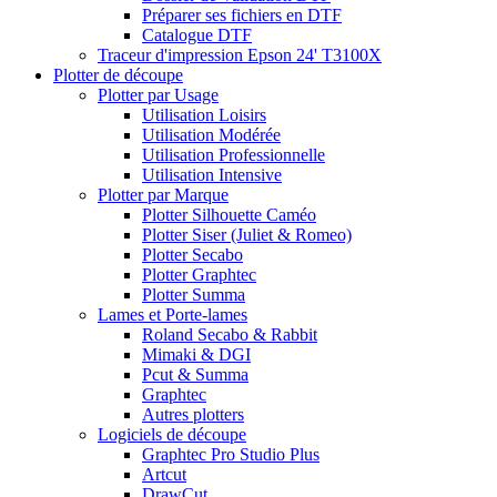
Préparer ses fichiers en DTF
Catalogue DTF
Traceur d'impression Epson 24' T3100X
Plotter de découpe
Plotter par Usage
Utilisation Loisirs
Utilisation Modérée
Utilisation Professionnelle
Utilisation Intensive
Plotter par Marque
Plotter Silhouette Caméo
Plotter Siser (Juliet & Romeo)
Plotter Secabo
Plotter Graphtec
Plotter Summa
Lames et Porte-lames
Roland Secabo & Rabbit
Mimaki & DGI
Pcut & Summa
Graphtec
Autres plotters
Logiciels de découpe
Graphtec Pro Studio Plus
Artcut
DrawCut