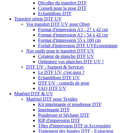
Décoller du transfert DTF
Conseil pour la pose DTF
Echantillons DTF
Transfert objets DTF UV
Vos transfert DTF UV pour Objet
Format d'impression A3 - 27 x 42 cm
Format d'impression A2 - 54 x 42 cm
Format d'impression 55 x 100 cm
Forfait d'impression DTF UV
Economique
Nos outils pour le transfert DTF UV
Créateur de planche DTF UV
Optimisez vos planches DTF UV !
DTF UV : Support & Services
Le DTF UV, c'est quoi ?
Echantillons DTF UV
DTF UV : conseils de pose
FAQ DTF UV
Matériel DTF & UV
Matériel DTF pour Textiles
Kit imprimante et poudreuse DTF
Imprimante DTF
Poudreuse et Séchage DTF
RIP d'impression DTF
Têtes d'impression DTF et Accessoires
Traitement des fumées DTF - Extracteur