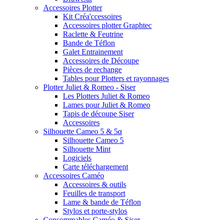
Accessoires Plotter
Kit Créa'ccessoires
Accessoires plotter Graphtec
Raclette & Feutrine
Bande de Téflon
Galet Entrainement
Accessoires de Découpe
Pièces de rechange
Tables pour Plotters et rayonnages
Plotter Juliet & Romeo - Siser
Les Plotters Juliet & Romeo
Lames pour Juliet & Romeo
Tapis de découpe Siser
Accessoires
Silhouette Cameo 5 & 5α
Silhouette Cameo 5
Silhouette Mint
Logiciels
Carte téléchargement
Accessoires Caméo
Accessoires & outils
Feuilles de transport
Lame & bande de Téflon
Stylos et porte-stylos
Consommables Caméo & Siser