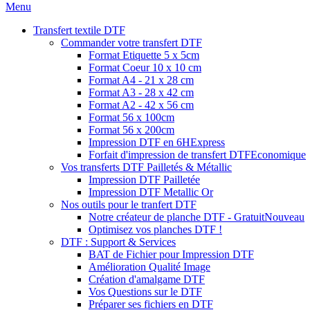
Menu
Transfert textile DTF
Commander votre transfert DTF
Format Etiquette 5 x 5cm
Format Coeur 10 x 10 cm
Format A4 - 21 x 28 cm
Format A3 - 28 x 42 cm
Format A2 - 42 x 56 cm
Format 56 x 100cm
Format 56 x 200cm
Impression DTF en 6H
Express
Forfait d'impression de transfert DTF
Economique
Vos transferts DTF Pailletés & Métallic
Impression DTF Pailletée
Impression DTF Metallic Or
Nos outils pour le tranfert DTF
Notre créateur de planche DTF - Gratuit
Nouveau
Optimisez vos planches DTF !
DTF : Support & Services
BAT de Fichier pour Impression DTF
Amélioration Qualité Image
Création d'amalgame DTF
Vos Questions sur le DTF
Préparer ses fichiers en DTF