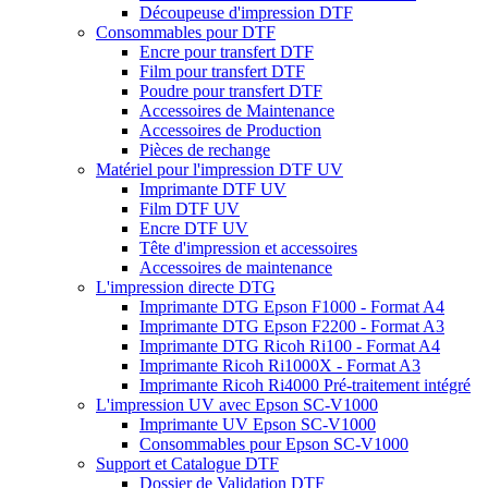
Découpeuse d'impression DTF
Consommables pour DTF
Encre pour transfert DTF
Film pour transfert DTF
Poudre pour transfert DTF
Accessoires de Maintenance
Accessoires de Production
Pièces de rechange
Matériel pour l'impression DTF UV
Imprimante DTF UV
Film DTF UV
Encre DTF UV
Tête d'impression et accessoires
Accessoires de maintenance
L'impression directe DTG
Imprimante DTG Epson F1000 - Format A4
Imprimante DTG Epson F2200 - Format A3
Imprimante DTG Ricoh Ri100 - Format A4
Imprimante Ricoh Ri1000X - Format A3
Imprimante Ricoh Ri4000 Pré-traitement intégré
L'impression UV avec Epson SC-V1000
Imprimante UV Epson SC-V1000
Consommables pour Epson SC-V1000
Support et Catalogue DTF
Dossier de Validation DTF