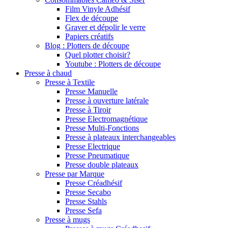
Film Vinyle Adhésif
Flex de découpe
Graver et dépolir le verre
Papiers créatifs
Blog : Plotters de découpe
Quel plotter choisir?
Youtube : Plotters de découpe
Presse à chaud
Presse à Textile
Presse Manuelle
Presse à ouverture latérale
Presse à Tiroir
Presse Electromagnétique
Presse Multi-Fonctions
Presse à plateaux interchangeables
Presse Electrique
Presse Pneumatique
Presse double plateaux
Presse par Marque
Presse Créadhésif
Presse Secabo
Presse Stahls
Presse Sefa
Presse à mugs